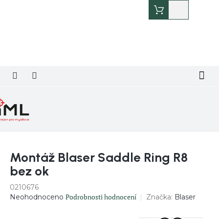
Přejít
Nákupní
na
košík
obsah
Montáž Blaser Saddle Ring R8
bez ok
0210676
Průměrné
Podrobnosti hodnocení
Značka:
Blaser
Neohodnoceno
hodnocení
produktu