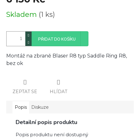
Měrná
Skladem
(1 ks)
cena:
PŘIDAT DO KOŠÍKU
Montáž na zbraně Blaser R8 typ Saddle Ring R8,
bez ok
ZEPTAT SE
HLÍDAT
Popis
Diskuze
Detailní popis produktu
Popis produktu není dostupný