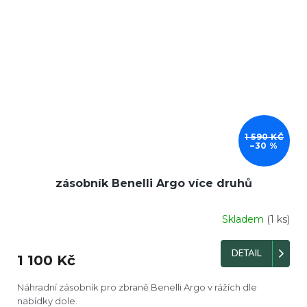
1 590 KČ
–30 %
zásobník Benelli Argo více druhů
Skladem
(1 ks)
Průměrné
hodnocení
produktu
DETAIL
1 100 Kč
je
4,0
z
Náhradní zásobník pro zbraně Benelli Argo v rážích dle
5
nabídky dole.