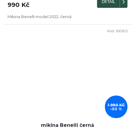
DETAIL
990 Kč
Mikina Benelli model 2022, černá
Kód:
500503
DOPRODEJ
1 990 KČ
–50 %
mikina Benelli černá