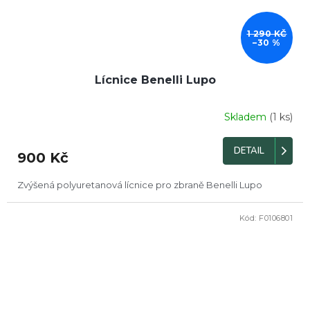
1 290 KČ
–30 %
Lícnice Benelli Lupo
Skladem
(1 ks)
DETAIL
900 Kč
Zvýšená polyuretanová lícnice pro zbraně Benelli Lupo
Kód:
F0106801
DOPRODEJ