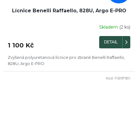
Lícnice Benelli Raffaello, 828U, Argo E-PRO
Skladem
(2 ks)
DETAIL
1 100 Kč
Zvýšená polyuretanová lícnice pro zbraně Benelli Raffaello,
828U, Argo E-PRO
Kód:
F0097901
DOPRODEJ