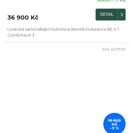
DETAIL
36 900 Kč
Lovecká samonabíjecí kulovnice Benelli Endurance BE.S.T.
Comfortech 3
Kód:
A0137100
DOPRODEJ
19 920
KČ
–9 %