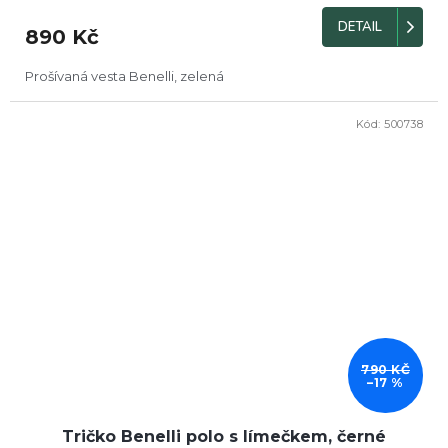
DETAIL
890 Kč
Prošívaná vesta Benelli, zelená
Kód:
500738
DOPRODEJ
790 KČ
–17 %
Tričko Benelli polo s límečkem, černé