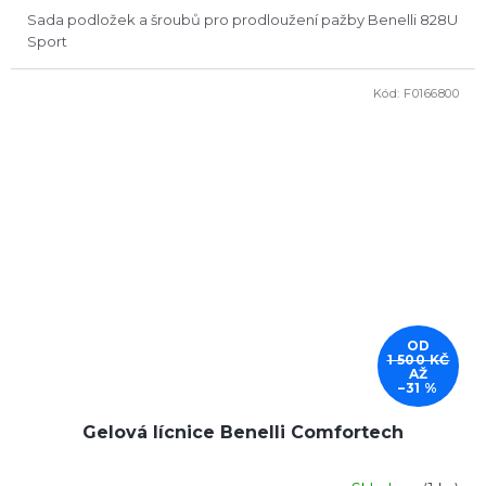
Sada podložek a šroubů pro prodloužení pažby Benelli 828U
Sport
Kód:
F0166800
DOPRODEJ
OD
1 500 KČ
AŽ
–31 %
Gelová lícnice Benelli Comfortech