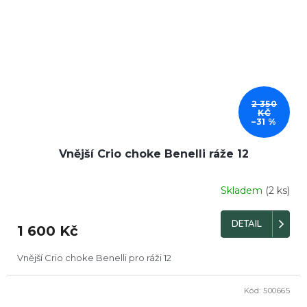
2 350
KČ
–31 %
Vnější Crio choke Benelli ráže 12
Skladem
(2 ks)
DETAIL
1 600 Kč
Vnější Crio choke Benelli pro ráži 12
Kód:
500665
DOPRODEJ