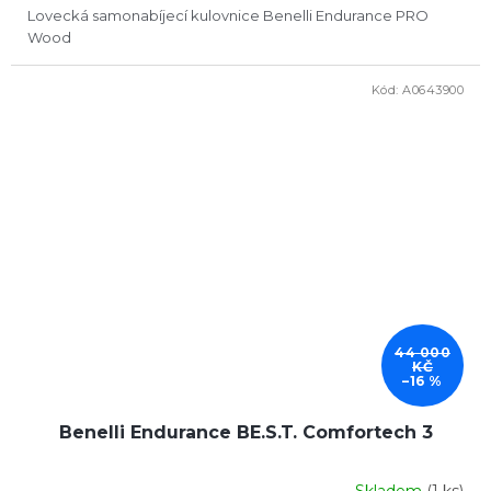
Lovecká samonabíjecí kulovnice Benelli Endurance PRO
Wood
Kód:
A0643900
DOPRODEJ
44 000
KČ
–16 %
Benelli Endurance BE.S.T. Comfortech 3
Skladem
(1 ks)