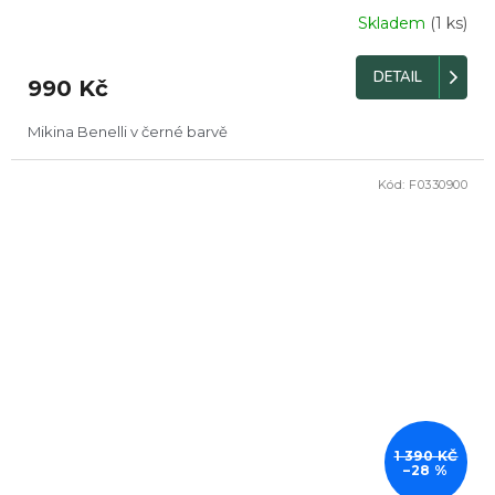
Skladem
(1 ks)
DETAIL
990 Kč
Mikina Benelli v černé barvě
Kód:
F0330900
DOPRODEJ
1 390 KČ
–28 %