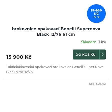
17 600
KČ
–9 %
brokovnice opakovací Benelli Supernova
Black 12/76 61 cm
Skladem
(1 ks)
DO KOŠÍKU
15 900 Kč
Taktická/lovecká opakovací brokovnice Benelli Super Nova
Black v ráži 12/76
Kód:
500762
DOPRODEJ