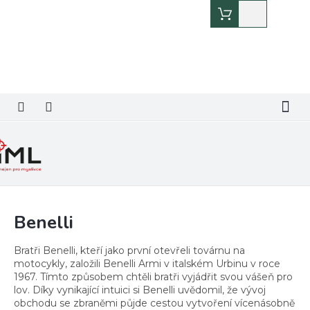
Přejít
Nákupní
na
košík
obsah
Benelli
Bratři Benelli, kteří jako první otevřeli továrnu na
motocykly, založili Benelli Armi v italském Urbinu v roce
1967. Tímto způsobem chtěli bratři vyjádřit svou vášeň pro
lov. Díky vynikající intuici si Benelli uvědomil, že vývoj
obchodu se zbraněmi půjde cestou vytvoření vícenásobně