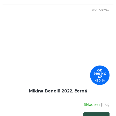
hvězdiček.
Kód:
500742
DOPRODEJ
OD
990 KČ
AŽ
–50 %
Mikina Benelli 2022, černá
Skladem
(1 ks)