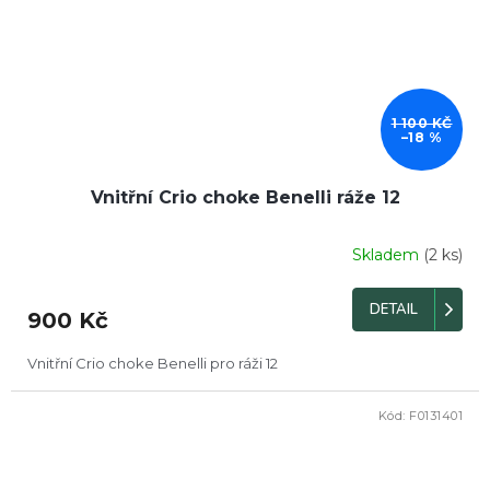
1 100 KČ
–18 %
Vnitřní Crio choke Benelli ráže 12
Skladem
(2 ks)
DETAIL
900 Kč
Vnitřní Crio choke Benelli pro ráži 12
Kód:
F0131401
DOPRODEJ