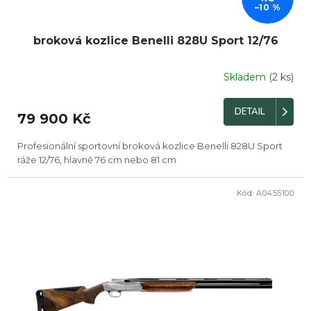
–10 %
broková kozlice Benelli 828U Sport 12/76
Skladem
(2 ks)
Průměrné
hodnocení
produktu
DETAIL
79 900 Kč
je
4,6
z
Profesionální sportovní broková kozlice Benelli 828U Sport
5
ráže 12/76, hlavně 76 cm nebo 81 cm
hvězdiček.
Kód:
A0455100
DOPRODEJ