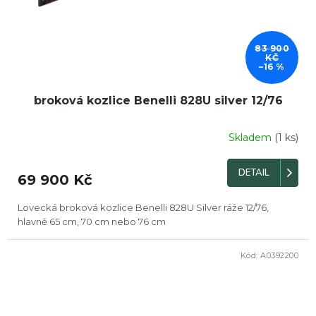
83 900
KČ
–16 %
broková kozlice Benelli 828U silver 12/76
Skladem
(1 ks)
Průměrné
hodnocení
produktu
DETAIL
69 900 Kč
je
5,0
z
Lovecká broková kozlice Benelli 828U Silver ráže 12/76,
5
hlavně 65 cm, 70 cm nebo 76 cm
hvězdiček.
Kód:
A0392200