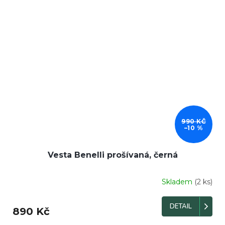
DOPRODEJ
990 KČ
–10 %
Vesta Benelli prošívaná, černá
Skladem
(2 ks)
DETAIL
890 Kč