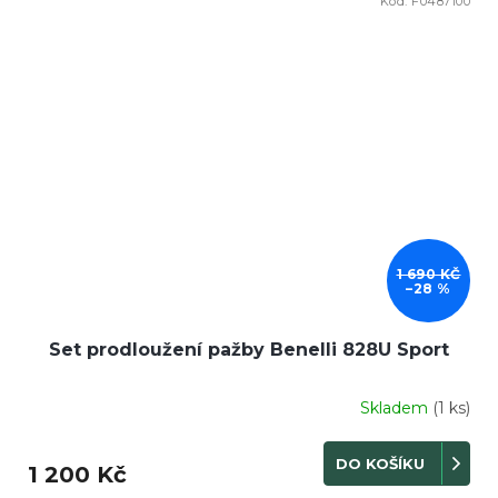
Kód:
F0487100
DOPRODEJ
1 690 KČ
–28 %
Set prodloužení pažby Benelli 828U Sport
Skladem
(1 ks)
DO KOŠÍKU
1 200 Kč