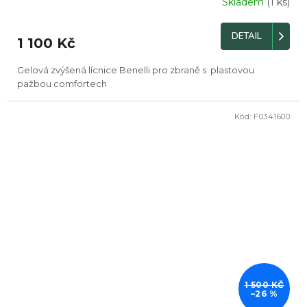
Skladem
(1 ks)
DETAIL
1 100 Kč
Gelová zvýšená lícnice Benelli pro zbraně s plastovou
pažbou comfortech
Kód:
F0341600
DOPRODEJ
1 500 KČ
–26 %