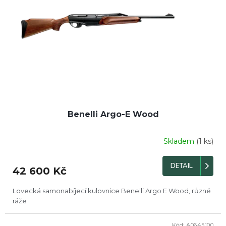
Benelli Argo-E Wood
Skladem
(1 ks)
Průměrné
hodnocení
produktu
DETAIL
42 600 Kč
je
4,5
z
Lovecká samonabíjecí kulovnice Benelli Argo E Wood, různé
5
ráže
hvězdiček.
Kód:
A0645100