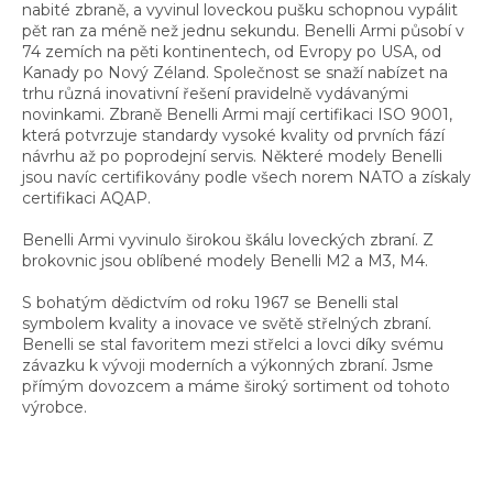
nabité zbraně, a vyvinul loveckou pušku schopnou vypálit
pět ran za méně než jednu sekundu. Benelli Armi působí v
74 zemích na pěti kontinentech, od Evropy po USA, od
Kanady po Nový Zéland. Společnost se snaží nabízet na
trhu různá inovativní řešení pravidelně vydávanými
novinkami. Zbraně Benelli Armi mají certifikaci ISO 9001,
která potvrzuje standardy vysoké kvality od prvních fází
návrhu až po poprodejní servis. Některé modely Benelli
jsou navíc certifikovány podle všech norem NATO a získaly
certifikaci AQAP.
Benelli Armi vyvinulo širokou škálu loveckých zbraní. Z
brokovnic jsou oblíbené modely Benelli M2 a M3, M4.
S bohatým dědictvím od roku 1967 se Benelli stal
symbolem kvality a inovace ve světě střelných zbraní.
Benelli se stal favoritem mezi střelci a lovci díky svému
závazku k vývoji moderních a výkonných zbraní. Jsme
přímým dovozcem a máme široký sortiment od tohoto
výrobce.