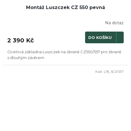
Montáž Luszczek CZ 550 pevná
Na dotaz
Průměrné
hodnocení
produktu
DO KOŠÍKU
2 390 Kč
je
5,0
z
Ocelová základna Luszczek na zbraně CZ550/557 pro zbraně
5
s dlouhým závěrem.
hvězdiček.
Kód:
L18_5C5/557