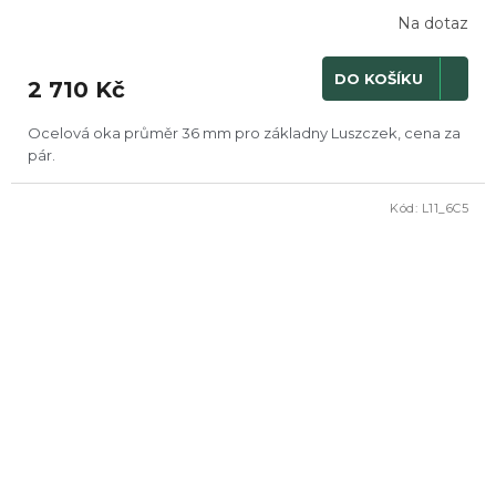
Na dotaz
DO KOŠÍKU
2 710 Kč
Ocelová oka průměr 36 mm pro základny Luszczek, cena za
pár.
Kód:
L11_6C5