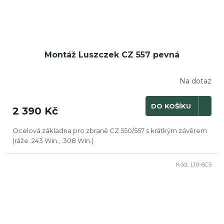
Montáž Luszczek CZ 557 pevná
Na dotaz
DO KOŠÍKU
2 390 Kč
Ocelová základna pro zbraně CZ 550/557 s krátkým závěrem
(ráže .243 Win., .308 Win.)
Kód:
L10-6C5