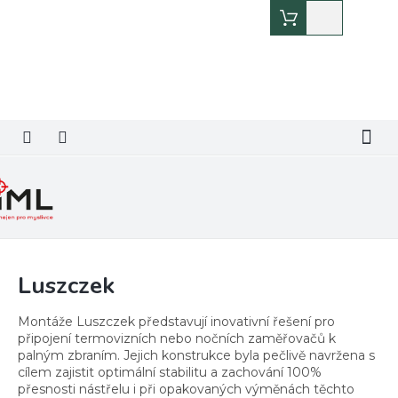
Přejít
Nákupní
na
košík
obsah
Luszczek
Montáže Luszczek představují inovativní řešení pro
připojení termovizních nebo nočních zaměřovačů k
palným zbraním. Jejich konstrukce byla pečlivě navržena s
cílem zajistit optimální stabilitu a zachování 100%
přesnosti nástřelu i při opakovaných výměnách těchto