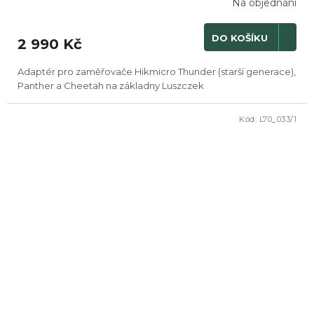
Na objednání
DO KOŠÍKU
2 990 Kč
Adaptér pro zaměřovače Hikmicro Thunder (starší generace),
Panther a Cheetah na základny Luszczek
Kód:
L70_033/1