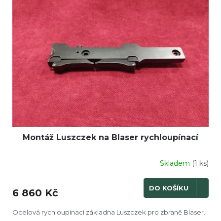
i
r
s
o
p
d
r
u
o
k
d
t
u
ů
k
t
ů
Montáž Luszczek na Blaser rychloupínací
Skladem
(1 ks)
DO KOŠÍKU
6 860 Kč
Ocelová rychloupínací základna Luszczek pro zbraně Blaser.