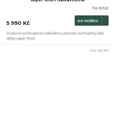
Na dotaz
DO KOŠÍKU
5 990 Kč
Ocelová rychloupínací základna Luszczek na Picatinny lištu,
délky super short.
Kód:
L65-PM