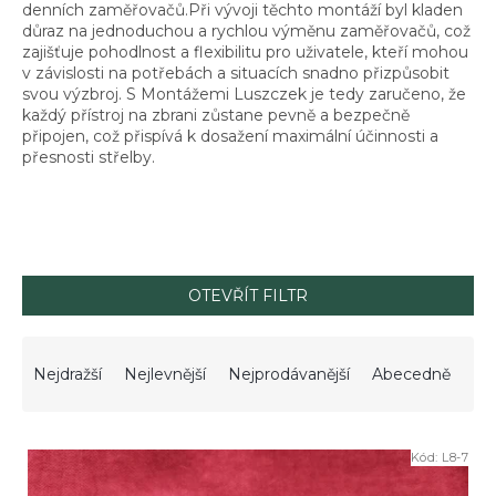
denních zaměřovačů.Při vývoji těchto montáží byl kladen
důraz na jednoduchou a rychlou výměnu zaměřovačů, což
zajišťuje pohodlnost a flexibilitu pro uživatele, kteří mohou
v závislosti na potřebách a situacích snadno přizpůsobit
svou výzbroj. S Montážemi Luszczek je tedy zaručeno, že
každý přístroj na zbrani zůstane pevně a bezpečně
připojen, což přispívá k dosažení maximální účinnosti a
přesnosti střelby.
OTEVŘÍT FILTR
Ř
a
Nejdražší
Nejlevnější
Nejprodávanější
Abecedně
z
e
V
n
Kód:
L8-7
ý
í
p
p