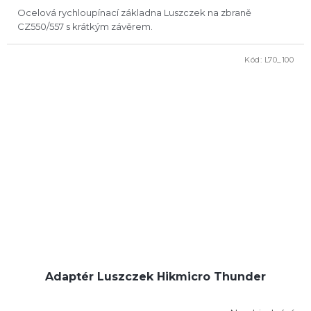
Ocelová rychloupínací základna Luszczek na zbraně
CZ550/557 s krátkým závěrem.
Kód:
L70_100
Adaptér Luszczek Hikmicro Thunder