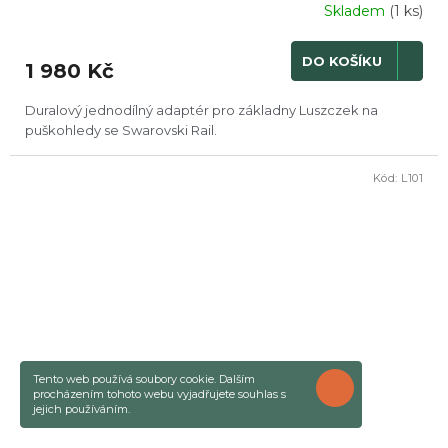
Skladem
(1 ks)
DO KOŠÍKU
1 980 Kč
Duralový jednodílný adaptér pro základny Luszczek na
puškohledy se Swarovski Rail.
Kód:
L101
Tento web používá soubory cookie. Dalším
ROZUMÍM
procházením tohoto webu vyjadřujete souhlas s
jejich používáním.