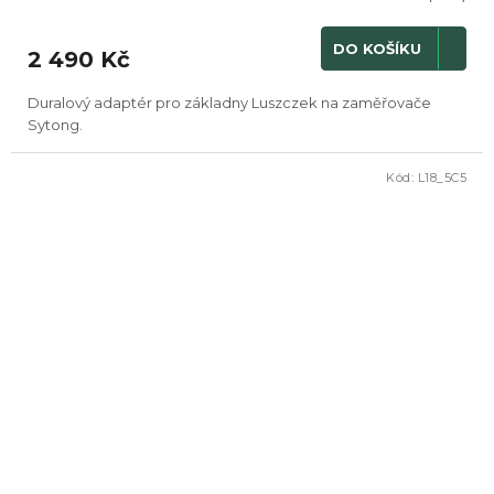
DO KOŠÍKU
2 490 Kč
Duralový adaptér pro základny Luszczek na zaměřovače
Sytong.
Kód:
L18_5C5