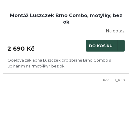
Montáž Luszczek Brno Combo, motýlky, bez
ok
Na dotaz
DO KOŠÍKU
2 690 Kč
Ocelová základna Luszczek pro zbraně Brno Combo s
upínáním na "motýlky", bez ok
Kód:
L11_1C10