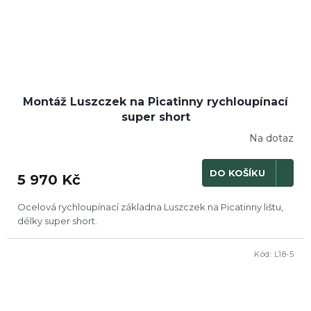
Montáž Luszczek na Picatinny rychloupínací
super short
Na dotaz
DO KOŠÍKU
5 970 Kč
Ocelová rychloupínací základna Luszczek na Picatinny lištu,
délky super short.
Kód:
L18-5