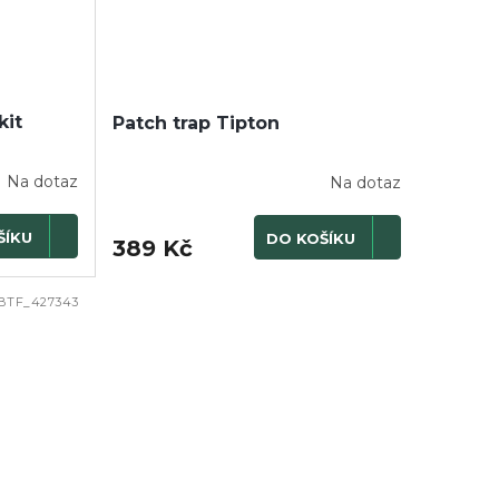
kit
Patch trap Tipton
Na dotaz
Na dotaz
ŠÍKU
DO KOŠÍKU
389 Kč
BTF_427343