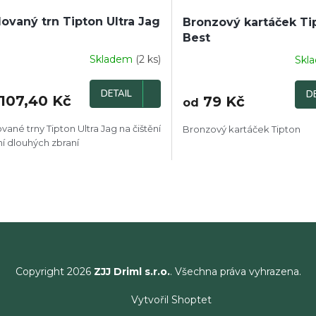
lovaný trn Tipton Ultra Jag
Bronzový kartáček Ti
Best
Skladem
(2 ks)
Skl
DETAIL
D
107,40 Kč
79 Kč
od
ované trny Tipton Ultra Jag na čištění
Bronzový kartáček Tipton
ní dlouhých zbraní
O
v
l
á
d
a
c
í
Copyright 2026
ZJJ Driml s.r.o.
. Všechna práva vyhrazena.
p
r
Vytvořil Shoptet
v