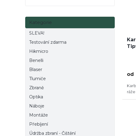
e
p
d
l
r
u
o
k
Přeskočit
Kategorie
kategorie
d
t
u
ů
SLEVA!
k
Kar
Testování zdarma
t
Tip
Hikmicro
ů
Benelli
Blaser
od
Tlumiče
Karb
Zbraně
ráže
Optika
Náboje
Montáže
Přebíjení
Údržba zbraní - Čištění