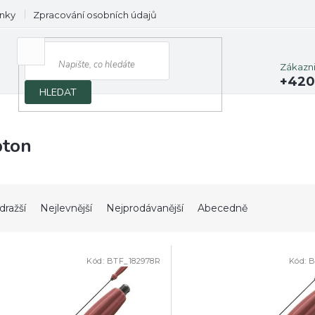
nky
Zpracování osobních údajů
Prodávané značky
Zákazn
+420
HLEDAT
pton
dražší
Nejlevnější
Nejprodávanější
Abecedně
Kód:
BTF_182978R
Kód:
B