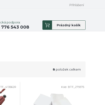
Přihlášení
ická podpora:
Nákupní
Prázdný košík
 776 543 008
košík
8
položek celkem
TF_413662R
Kód:
BTF_279375