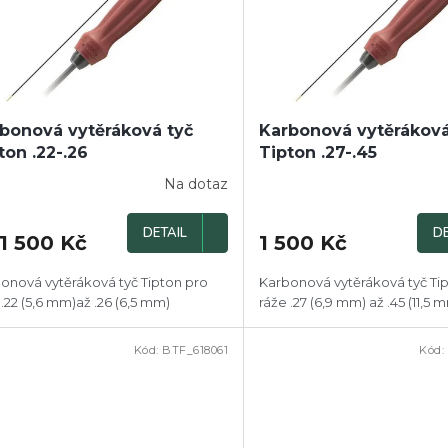
bonová vytěráková tyč
Karbonová vytěráková
ton .22-.26
Tipton .27-.45
Na dotaz
DETAIL
DE
1 500 Kč
1 500 Kč
onová vytěráková tyč Tipton pro
Karbonová vytěráková tyč Ti
 .22 (5,6 mm)až .26 (6,5 mm)
ráže .27 (6,9 mm) až .45 (11,5 
Kód:
BTF_618061
Kód: