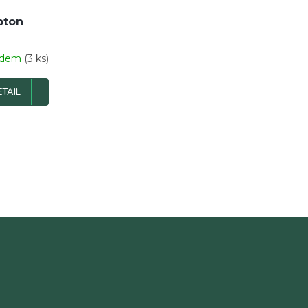
pton
adem
(3 ks)
ETAIL