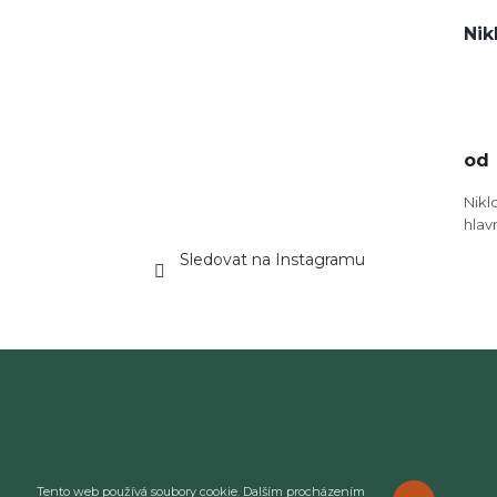
Nik
od
Nikl
hlav
Sledovat na Instagramu
Tento web používá soubory cookie. Dalším procházením