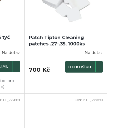
 tyč
Patch Tipton Cleaning
patches .27-.35, 1000ks
Na dotaz
Na dotaz
TAIL
DO KOŠÍKU
700 Kč
pton pro
mm)
BTF_777888
Kód:
BTF_777890