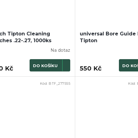
ch Tipton Cleaning
universal Bore Guide 
ches .22-.27, 1000ks
Tipton
Na dotaz
DO KOŠÍKU
DO KO
0 Kč
550 Kč
Kód:
BTF_277555
Kód: