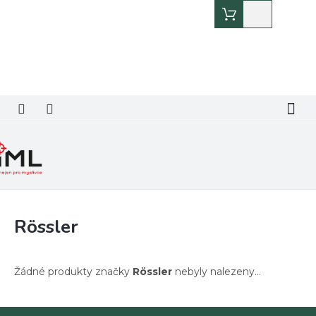
Přejít
Nákupní
na
košík
obsah
Rössler
Žádné produkty značky
Rössler
nebyly nalezeny...