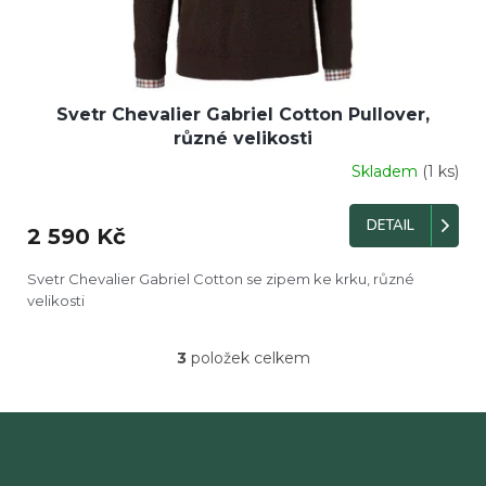
Svetr Chevalier Gabriel Cotton Pullover,
různé velikosti
Skladem
(1 ks)
DETAIL
2 590 Kč
Svetr Chevalier Gabriel Cotton se zipem ke krku, různé
velikosti
3
položek celkem
O
v
l
á
d
a