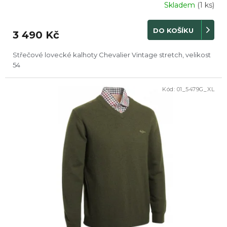
Skladem
(1 ks)
DO KOŠÍKU
3 490 Kč
Střečové lovecké kalhoty Chevalier Vintage stretch, velikost
54
Kód:
01_5479G_XL