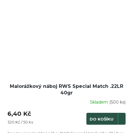
Malorážkový náboj RWS Special Match .22LR
40gr
Skladem
(500 ks)
6,40 Kč
DO KOŠÍKU
Měrná
320 Kč / 50 ks
cena: