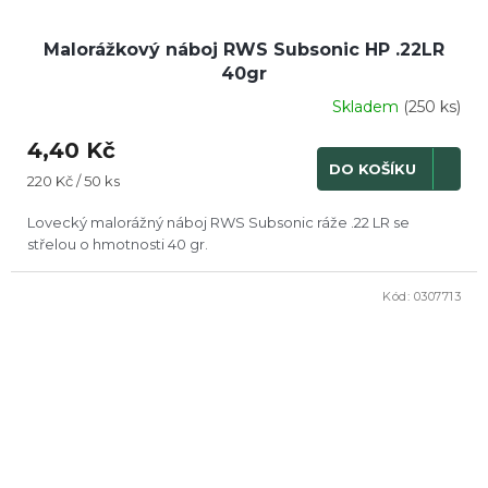
Malorážkový náboj RWS Subsonic HP .22LR
40gr
Skladem
(250 ks)
4,40 Kč
DO KOŠÍKU
Měrná
220 Kč / 50 ks
cena:
Lovecký malorážný náboj RWS Subsonic ráže .22 LR se
střelou o hmotnosti 40 gr.
Kód:
0307713