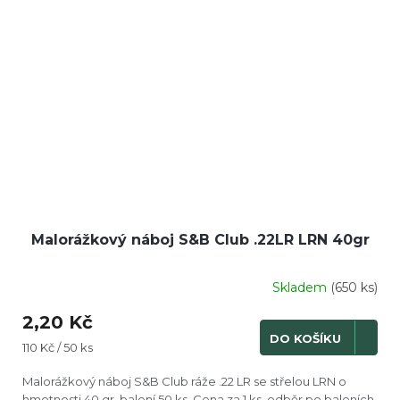
Malorážkový náboj S&B Club .22LR LRN 40gr
Skladem
(650 ks)
Průměrné
hodnocení
2,20 Kč
produktu
DO KOŠÍKU
je
Měrná
110 Kč / 50 ks
3,5
cena:
z
Malorážkový náboj S&B Club ráže .22 LR se střelou LRN o
5
hmotnosti 40 gr, balení 50 ks. Cena za 1 ks, odběr po baleních.