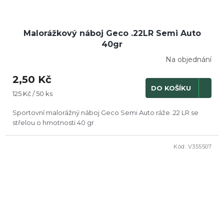
Malorážkový náboj Geco .22LR Semi Auto
40gr
Na objednání
2,50 Kč
DO KOŠÍKU
Měrná
125 Kč / 50 ks
cena:
Sportovní malorážný náboj Geco Semi Auto ráže .22 LR se
střelou o hmotnosti 40 gr.
Kód:
V355507