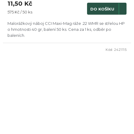
11,50 Kč
DO KOŠÍKU
Měrná
575 Kč / 50 ks
cena:
Malorážkový náboj CCI Maxi-Mag ráže .22 WMR se střelou HP
o hmotnosti 40 gr, balení 50 ks. Cena za 1 ks, odběr po
baleních.
Kód:
2421115