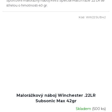
Sportovní malorážný náboj RWS Special Match ráže .22 LR se
střelou o hmotnosti 40 gr.
Kód:
WW22SUB42
Malorážkový náboj Winchester .22LR
Subsonic Max 42gr
Skladem
(500 ks)