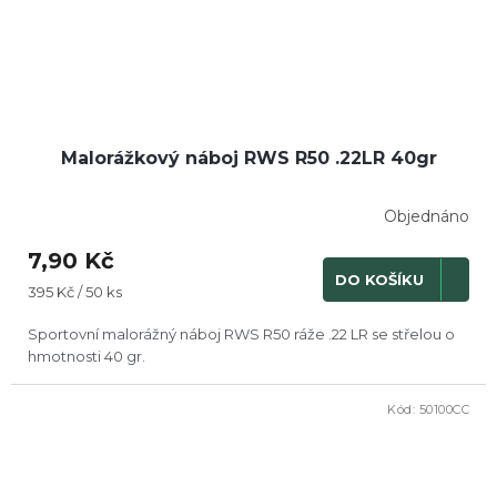
Malorážkový náboj RWS R50 .22LR 40gr
Objednáno
7,90 Kč
DO KOŠÍKU
Měrná
395 Kč / 50 ks
cena:
Sportovní malorážný náboj RWS R50 ráže .22 LR se střelou o
hmotnosti 40 gr.
Kód:
50100CC