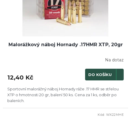
Malorážkový náboj Hornady .17HMR XTP, 20gr
Na dotaz
DO KOŠÍKU
12,40 Kč
Sportovní malorážný náboj Hornady ráže .17 HMR se střelou
XTP o hmotnosti 20 gr, balení 50 ks. Cena za 1 ks, odběr po
baleních.
Kód:
WX22MHE