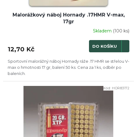
Malorážkový náboj Hornady .17HMR V-max,
17gr
Skladem
(100 ks)
DO KOŠÍKU
12,70 Kč
Sportovní malorážný náboj Hornady ráže .17 HMR se střelou V-
max o hmotnosti 17 gr, balení 50 ks. Cena za 1 ks, odběr po
baleních.
Kód:
HOR83172