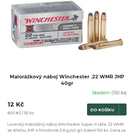
Malorážkový náboj Winchester .22 WMR JHP
40gr
Skladem
(150 ks)
12 Kč
DO KOŠÍKU
Měrná
600 Kč / 50 ks
cena:
Lovecký malorážný náboj Winchester Super-X ráže .22 WMR
se střelou JHP o hmotnosti 2,6 g (40 gr), balení 150 ks. Cena za