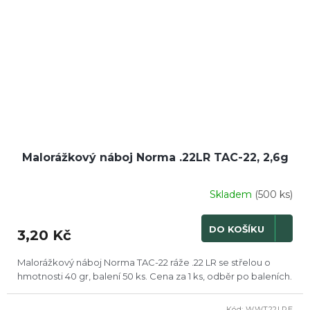
Malorážkový náboj Norma .22LR TAC-22, 2,6g
Skladem
(500 ks)
DO KOŠÍKU
3,20 Kč
Malorážkový náboj Norma TAC-22 ráže .22 LR se střelou o
hmotnosti 40 gr, balení 50 ks. Cena za 1 ks, odběr po baleních.
Kód:
WWT22LRE