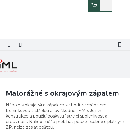
Přejít
Nákupní
na
košík
obsah
Malorážné s okrajovým zápalem
Náboje s okrajovým zápalem se hodí zejména pro
tréninkovou a střelbu a lov škodné zvěře. Jejich
konstrukce a použití poskytují střelci spolehlivost a
preciznost. Nákup může probíhat pouze osobně s platným
ZP, nelze zaslat poštou.