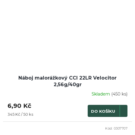
Náboj malorážkový CCI 22LR Velocitor
2,56g/40gr
Skladem
(450 ks)
6,90 Kč
DO KOŠÍKU
Měrná
345 Kč / 50 ks
cena:
Kód:
0307707