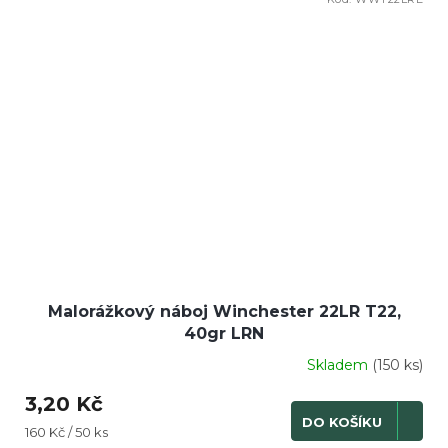
Malorážkový náboj Winchester 22LR T22,
40gr LRN
Skladem
(150 ks)
3,20 Kč
DO KOŠÍKU
Měrná
160 Kč / 50 ks