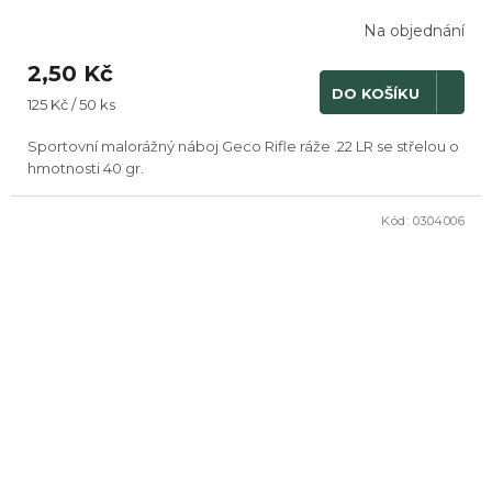
Na objednání
2,50 Kč
DO KOŠÍKU
Měrná
125 Kč / 50 ks
cena:
Sportovní malorážný náboj Geco Rifle ráže .22 LR se střelou o
hmotnosti 40 gr.
Kód:
0304006