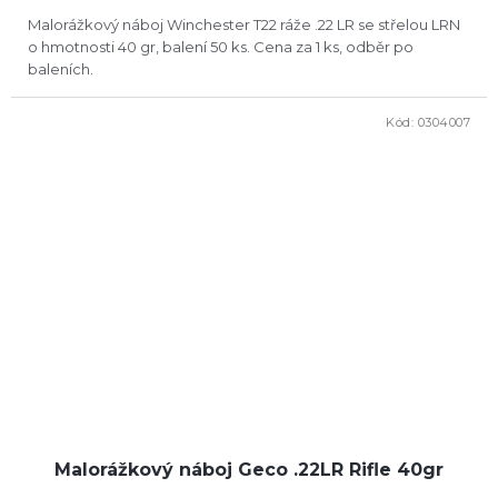
cena:
Malorážkový náboj Winchester T22 ráže .22 LR se střelou LRN
o hmotnosti 40 gr, balení 50 ks. Cena za 1 ks, odběr po
baleních.
Kód:
0304007
Malorážkový náboj Geco .22LR Rifle 40gr