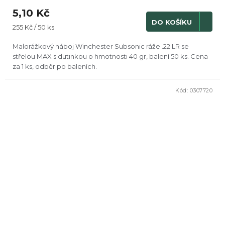
5,10 Kč
DO KOŠÍKU
Měrná
255 Kč / 50 ks
cena:
Malorážkový náboj Winchester Subsonic ráže .22 LR se
střelou MAX s dutinkou o hmotnosti 40 gr, balení 50 ks. Cena
za 1 ks, odběr po baleních.
Kód:
0307720