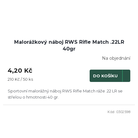
Malorážkový náboj RWS Rifle Match .22LR
40gr
Na objednání
4,20 Kč
DO KOŠÍKU
Měrná
210 Kč / 50 ks
cena:
Sportovní malorážný náboj RWS Rifle Match ráže .22 LR se
střelou o hmotnosti 40 gr.
Kód:
0302598