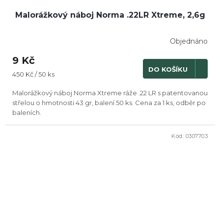
Malorážkový náboj Norma .22LR Xtreme, 2,6g
Objednáno
9 Kč
DO KOŠÍKU
Měrná
450 Kč / 50 ks
cena:
Malorážkový náboj Norma Xtreme ráže .22 LR s patentovanou
střelou o hmotnosti 43 gr, balení 50 ks. Cena za 1 ks, odběr po
baleních.
Kód:
0307703