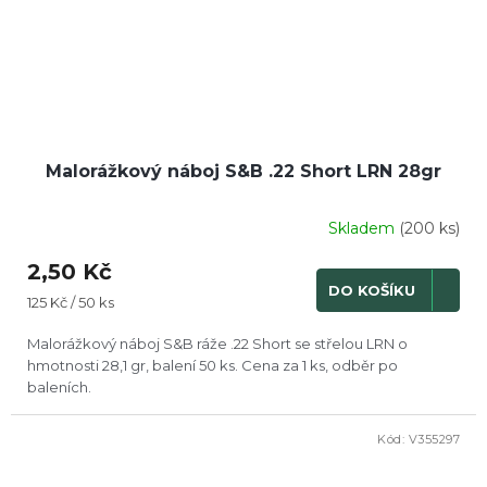
Malorážkový náboj S&B .22 Short LRN 28gr
Skladem
(200 ks)
2,50 Kč
DO KOŠÍKU
Měrná
125 Kč / 50 ks
cena:
Malorážkový náboj S&B ráže .22 Short se střelou LRN o
hmotnosti 28,1 gr, balení 50 ks. Cena za 1 ks, odběr po
baleních.
Kód:
V355297