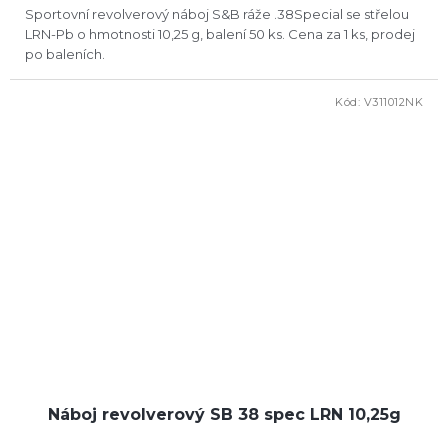
z
Sportovní revolverový náboj S&B ráže .38Special se střelou
5
LRN-Pb o hmotnosti 10,25 g, balení 50 ks. Cena za 1 ks, prodej
hvězdiček.
po baleních.
Kód:
V311012NK
Náboj revolverový SB 38 spec LRN 10,25g