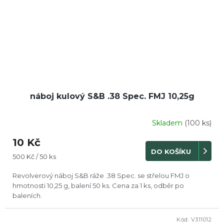
náboj kulový S&B .38 Spec. FMJ 10,25g
Skladem
(100 ks)
10 Kč
DO KOŠÍKU
Měrná
500 Kč / 50 ks
cena:
Revolverový náboj S&B ráže .38 Spec. se střelou FMJ o
hmotnosti 10,25 g, balení 50 ks. Cena za 1 ks, odběr po
baleních.
Kód:
V311012