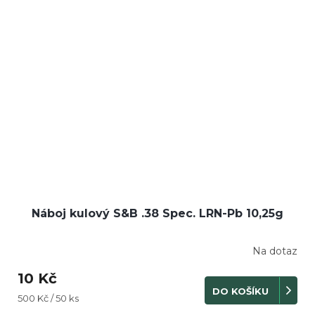
Náboj kulový S&B .38 Spec. LRN-Pb 10,25g
Na dotaz
Průměrné
hodnocení
10 Kč
produktu
DO KOŠÍKU
je
Měrná
500 Kč / 50 ks
5,0
cena: