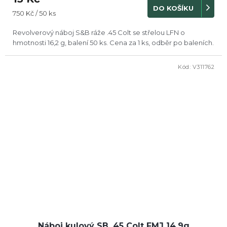
DO KOŠÍKU
Měrná
750 Kč / 50 ks
cena:
Revolverový náboj S&B ráže .45 Colt se střelou LFN o
hmotnosti 16,2 g, balení 50 ks. Cena za 1 ks, odběr po baleních.
Kód:
V311762
Náboj kulový SB .45 Colt FMJ 14,9g