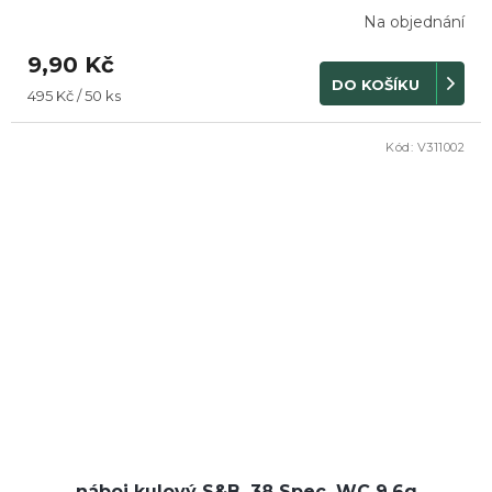
Na objednání
9,90 Kč
DO KOŠÍKU
Měrná
495 Kč / 50 ks
cena:
Kód:
V311002
náboj kulový S&B .38 Spec. WC 9,6g