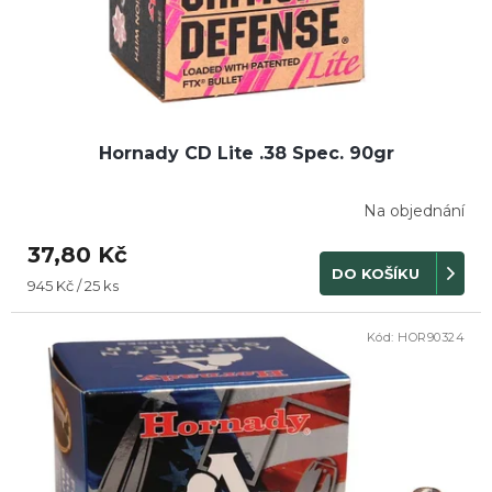
Hornady CD Lite .38 Spec. 90gr
Na objednání
37,80 Kč
DO KOŠÍKU
Měrná
945 Kč / 25 ks
cena:
Kód:
HOR90324