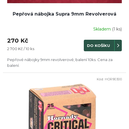
Pepřová nábojka Supra 9mm Revolverová
Skladem
(1 ks)
270 Kč
DO KOŠÍKU
Měrná
2 700 Kč / 10 ks
cena:
Pepřové nábojky 9mm revolverové, balení 10ks. Cena za
balení.
Kód:
HOR90300