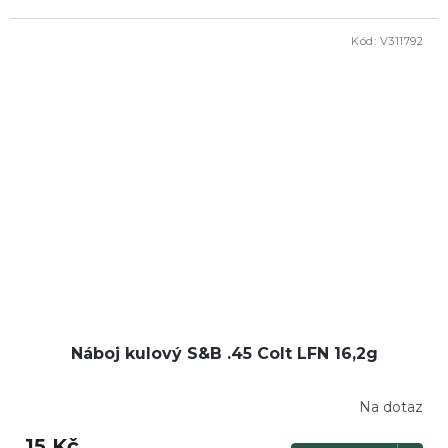
Kód:
V311792
Náboj kulový S&B .45 Colt LFN 16,2g
Na dotaz
15 Kč