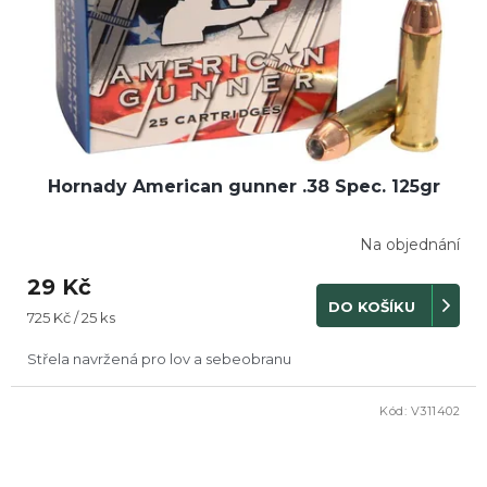
Hornady American gunner .38 Spec. 125gr
Na objednání
29 Kč
DO KOŠÍKU
Měrná
725 Kč / 25 ks
cena:
Střela navržená pro lov a sebeobranu
Kód:
V311402