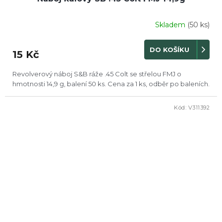
Skladem
(50 ks)
DO KOŠÍKU
15 Kč
Revolverový náboj S&B ráže .45 Colt se střelou FMJ o
hmotnosti 14,9 g, balení 50 ks. Cena za 1 ks, odběr po baleních.
Kód:
V311392