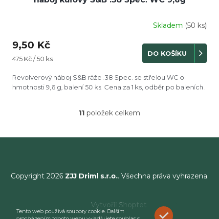
Skladem
(50 ks)
Průměrné
hodnocení
9,50 Kč
produktu
DO KOŠÍKU
je
Měrná
475 Kč / 50 ks
5,0
cena:
z
Revolverový náboj S&B ráže .38 Spec. se střelou WC o
5
hmotnosti 9,6 g, balení 50 ks. Cena za 1 ks, odběr po baleních.
hvězdiček.
11
položek celkem
O
v
l
á
d
a
c
Copyright 2026
ZJJ Driml s.r.o.
. Všechna práva vyhrazena.
í
p
r
Vytvořil Shoptet
v
Tento web používá soubory cookie. Dalším
ROZUMÍM
k
procházením tohoto webu vyjadřujete souhlas s