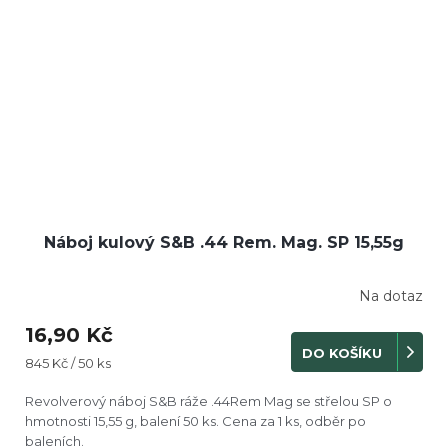
Náboj kulový S&B .44 Rem. Mag. SP 15,55g
Na dotaz
16,90 Kč
DO KOŠÍKU
Měrná
845 Kč / 50 ks
cena:
Revolverový náboj S&B ráže .44Rem Mag se střelou SP o
hmotnosti 15,55 g, balení 50 ks. Cena za 1 ks, odběr po
baleních.