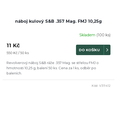
náboj kulový S&B .357 Mag. FMJ 10,25g
Skladem
(100 ks)
Průměrné
hodnocení
11 Kč
produktu
DO KOŠÍKU
je
Měrná
550 Kč / 50 ks
5,0
cena:
z
Revolverový náboj S&B ráže .357 Mag. se střelou FMJ o
5
hmotnosti 10,25 g, balení 50 ks. Cena za 1 ks, odběr po
hvězdiček.
baleních.
Kód:
V311412