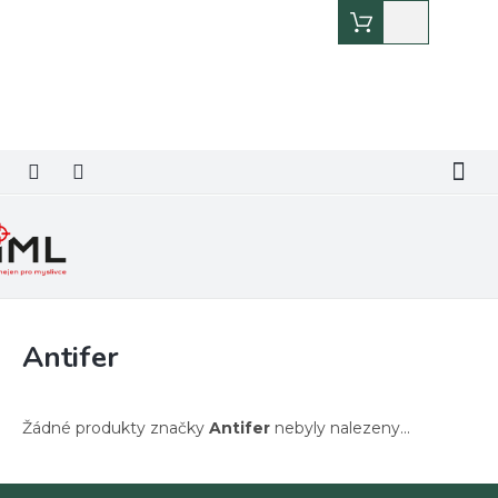
Přejít
Nákupní
na
košík
obsah
Antifer
Žádné produkty značky
Antifer
nebyly nalezeny...