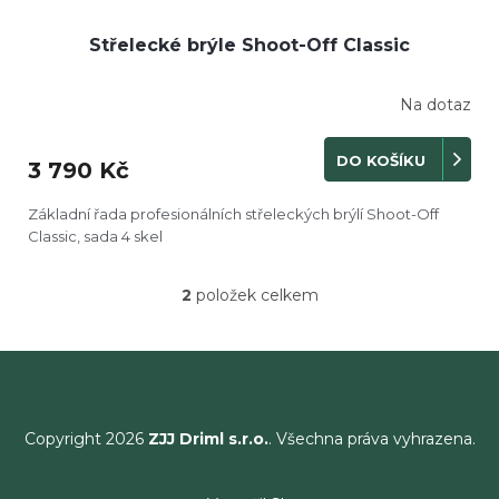
Střelecké brýle Shoot-Off Classic
Na dotaz
DO KOŠÍKU
3 790 Kč
Základní řada profesionálních střeleckých brýlí Shoot-Off
Classic, sada 4 skel
2
položek celkem
O
v
l
á
d
a
c
Copyright 2026
ZJJ Driml s.r.o.
. Všechna práva vyhrazena.
í
p
r