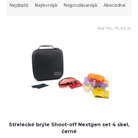
a
Nejdražší
Nejlevnější
Nejprodávanější
Abecedně
z
e
V
n
Kód:
NG_TR_K3_N
ý
í
p
p
i
r
s
o
p
d
r
u
o
k
d
t
u
ů
k
t
ů
Střelecké brýle Shoot-off Nextgen set 4 skel,
černé