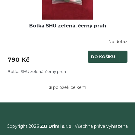
Botka SHU zelená, černý pruh
Na dotaz
DO KOŠÍKU
790 Kč
Botka SHU zelená, černý pruh
3
položek celkem
O
v
l
á
d
a
c
Copyright 2026
ZJJ Driml s.r.o.
. Všechna práva vyhrazena.
í