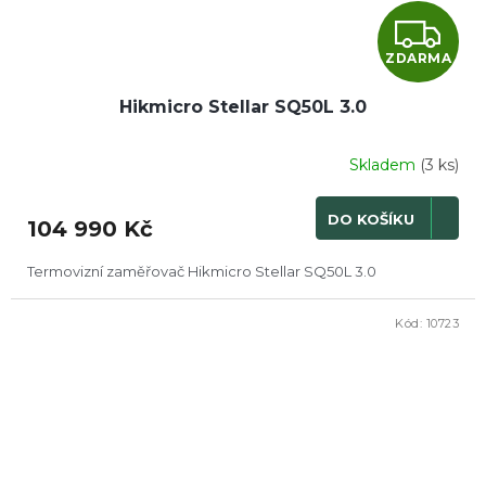
Z
ZDARMA
D
Hikmicro Stellar SQ50L 3.0
A
R
Skladem
(3 ks)
M
DO KOŠÍKU
104 990 Kč
A
Termovizní zaměřovač Hikmicro Stellar SQ50L 3.0
Kód:
10723