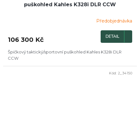
puškohled Kahles K328i DLR CCW
Předobjednávka
DETAIL
106 300 Kč
Špičkový taktický/sportovní puškohled Kahles K328i DLR
CCW
Kód:
2_34150