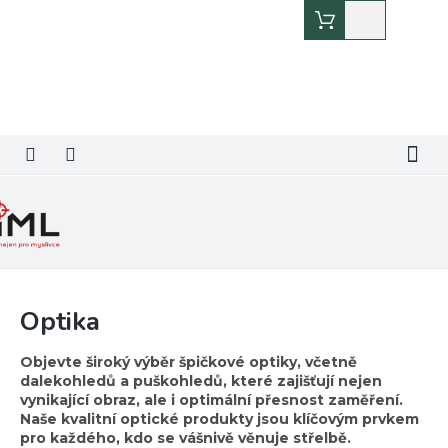
Přejít
Nákupní
na
košík
obsah
Optika
Objevte široký výběr špičkové optiky, včetně
dalekohledů a puškohledů, které zajišťují nejen
vynikající obraz, ale i optimální přesnost zaměření.
Naše kvalitní optické produkty jsou klíčovým prvkem
pro každého, kdo se vášnivě věnuje střelbě.