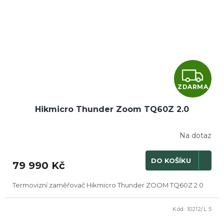
Z
ZDARMA
D
Hikmicro Thunder Zoom TQ60Z 2.0
A
R
Na dotaz
M
DO KOŠÍKU
79 990 Kč
A
Termovizní zaměřovač Hikmicro Thunder ZOOM TQ60Z 2.0
Kód:
10212/L 5