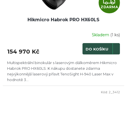
Z
ZDARMA
D
Hikmicro Habrok PRO HX60LS
A
R
Skladem
(1 ks)
M
DO KOŠÍKU
154 970 Kč
A
Multispektrální binokulár s laserovým dálkoměrem Hikmicro
Habrok PRO HX60LS. K nákupu dostanete zdarma
nejvýkonnější laserový přísvit TenoSight H-940 Laser Max v
hodnotě 3...
Kód:
2_3412