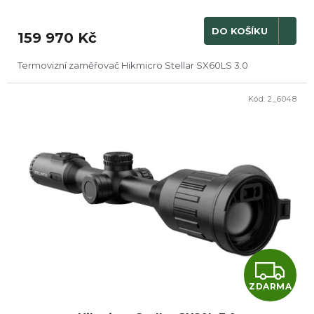
M
DO KOŠÍKU
159 970 Kč
A
Termovizní zaměřovač Hikmicro Stellar SX60LS 3.0
Kód:
2_6048
Z
ZDARMA
D