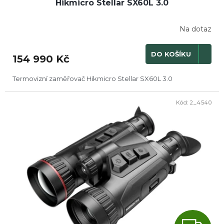
Hikmicro Stellar SX60L 3.0
A
R
Na dotaz
M
DO KOŠÍKU
154 990 Kč
A
Termovizní zaměřovač Hikmicro Stellar SX60L 3.0
Kód:
2_4540