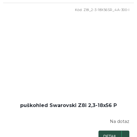
Kód:
Z8I_2-3-18X56SR_4A-300-I
puškohled Swarovski Z8i 2,3-18x56 P
Na dotaz
DETAIL