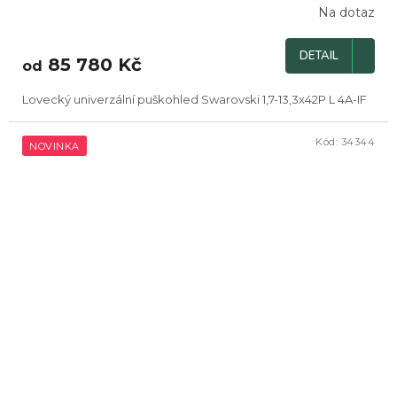
Na dotaz
DETAIL
85 780 Kč
od
Lovecký univerzální puškohled Swarovski 1,7-13,3x42P L 4A-IF
Kód:
34344
NOVINKA