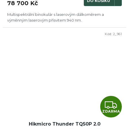
DO KOŠÍKU
78 700 Kč
A
Multispektrální binokulár s laserovým dálkoměrem a
výměnným laserovým přísvitem 940 nm.
Kód:
2_961
Z
ZDARMA
D
Hikmicro Thunder TQ50P 2.0
A