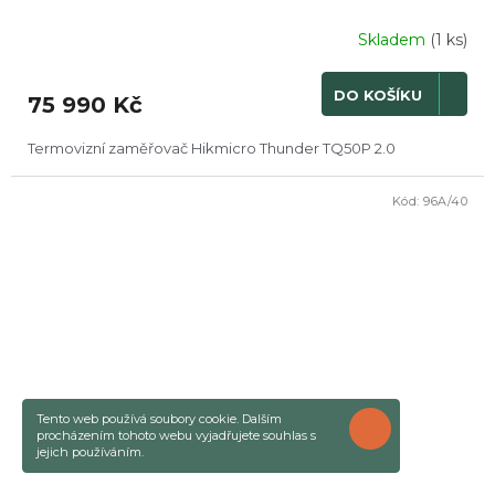
R
Skladem
(1 ks)
M
DO KOŠÍKU
75 990 Kč
A
Termovizní zaměřovač Hikmicro Thunder TQ50P 2.0
Kód:
96A/40
Tento web používá soubory cookie. Dalším
ROZUMÍM
procházením tohoto webu vyjadřujete souhlas s
jejich používáním.