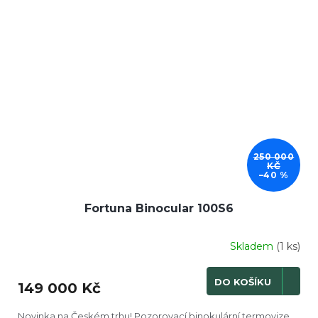
250 000
KČ
–40 %
Fortuna Binocular 100S6
Skladem
(1 ks)
DO KOŠÍKU
149 000 Kč
Novinka na Českém trhu! Pozorovací binokulární termovize