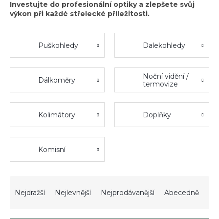
Investujte do profesionální optiky a zlepšete svůj
výkon při každé střelecké příležitosti.
Puškohledy
Dalekohledy
Noční vidění /
Dálkoměry
termovize
Kolimátory
Doplňky
Komisní
Ř
a
Nejdražší
Nejlevnější
Nejprodávanější
Abecedně
z
e