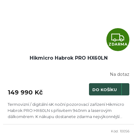
Z
ZDARMA
D
Hikmicro Habrok PRO HX60LN
A
R
Na dotaz
M
DO KOŠÍKU
149 990 Kč
A
Termovizní / digitální 4K noční pozorovací zařízení Hikmicro
Habrok PRO HX60LN s přísvitem 940nm a laserovým
dálkoměrem. K nákupu dostanete zdarma nejvýkonnější...
Kód:
100S6
DOPRODEJ