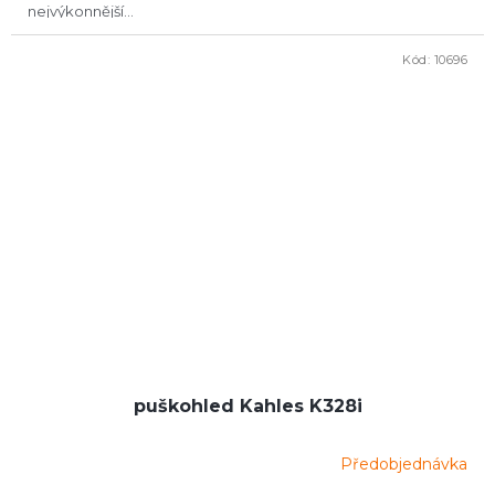
nejvýkonnější...
Kód:
10696
puškohled Kahles K328i
Předobjednávka