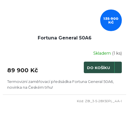
135 900
KČ
Fortuna General 50A6
Skladem
(1 ks)
DO KOŠÍKU
89 900 Kč
Termovizní zaměřovací předsádka Fortuna General 50A6,
novinka na Českém trhu!
Kód:
Z8I_3-5-28X50PL_4A-I