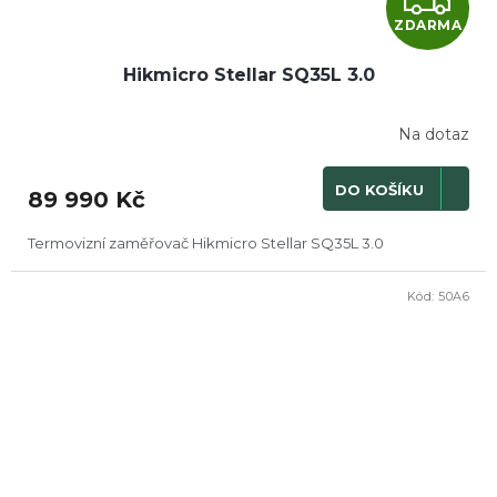
Z
ZDARMA
D
Hikmicro Stellar SQ35L 3.0
A
R
Na dotaz
M
DO KOŠÍKU
89 990 Kč
A
Termovizní zaměřovač Hikmicro Stellar SQ35L 3.0
Kód:
50A6
DOPRODEJ