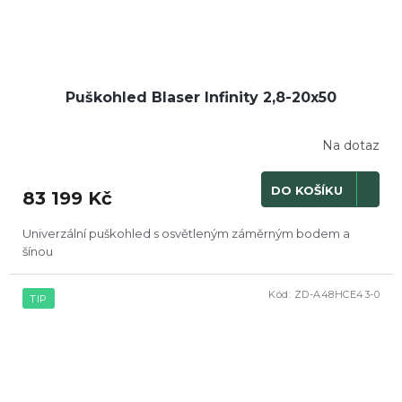
Puškohled Blaser Infinity 2,8-20x50
Na dotaz
DO KOŠÍKU
83 199 Kč
Univerzální puškohled s osvětleným záměrným bodem a
šínou
Kód:
ZD-A48HCE43-0
TIP