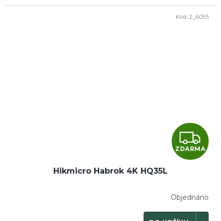
Kód:
2_6055
Z
ZDARMA
D
Hikmicro Habrok 4K HQ35L
A
R
Objednáno
M