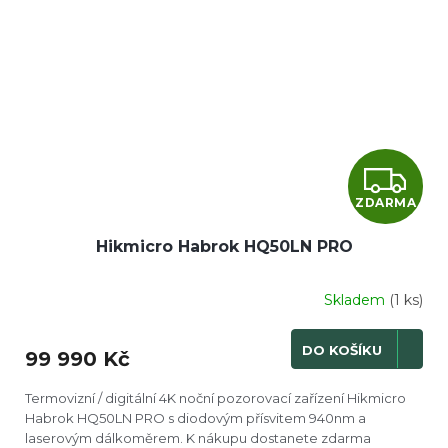
Z
ZDARMA
D
Hikmicro Habrok HQ50LN PRO
A
R
Skladem
(1 ks)
M
DO KOŠÍKU
99 990 Kč
A
Termovizní / digitální 4K noční pozorovací zařízení Hikmicro
Habrok HQ50LN PRO s diodovým přísvitem 940nm a
laserovým dálkoměrem. K nákupu dostanete zdarma