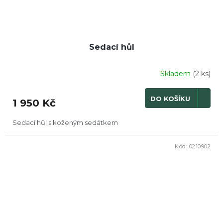
Sedací hůl
Skladem
(2 ks)
DO KOŠÍKU
1 950 Kč
Sedací hůl s koženým sedátkem
Kód:
0210902