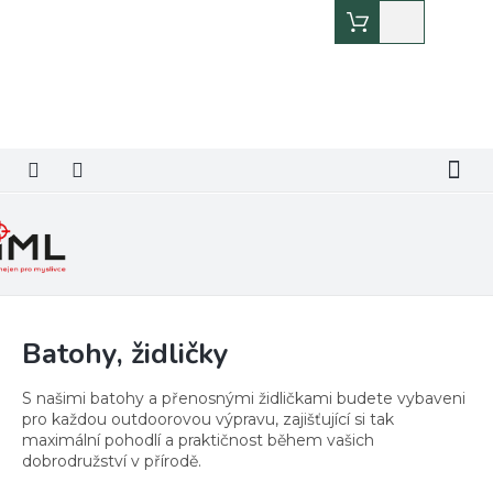
Přejít
Nákupní
na
košík
obsah
Batohy, židličky
S našimi batohy a přenosnými židličkami budete vybaveni
pro každou outdoorovou výpravu, zajišťující si tak
maximální pohodlí a praktičnost během vašich
dobrodružství v přírodě.