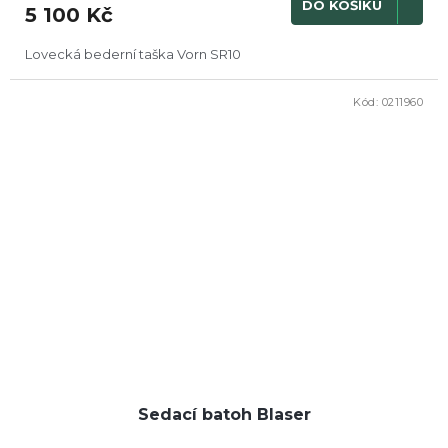
DO KOŠÍKU
5 100 Kč
Lovecká bederní taška Vorn SR10
Kód:
0211960
Sedací batoh Blaser