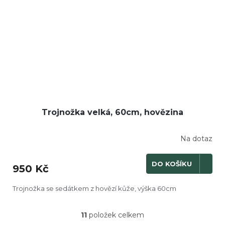
Trojnožka velká, 60cm, hovězina
Na dotaz
DO KOŠÍKU
950 Kč
Trojnožka se sedátkem z hovězí kůže, výška 60cm
11
položek celkem
O