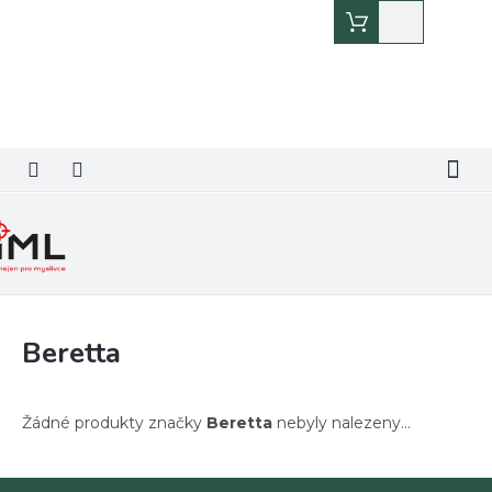
Přejít
Nákupní
na
košík
obsah
Beretta
Žádné produkty značky
Beretta
nebyly nalezeny...