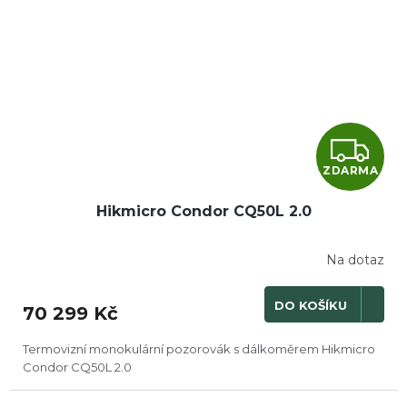
Z
ZDARMA
D
Hikmicro Condor CQ50L 2.0
A
R
Na dotaz
M
DO KOŠÍKU
70 299 Kč
A
Termovizní monokulární pozorovák s dálkoměrem Hikmicro
Condor CQ50L 2.0