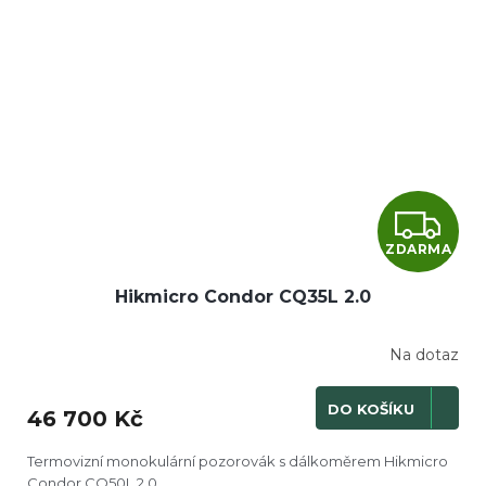
Z
ZDARMA
D
Hikmicro Condor CQ35L 2.0
A
R
Na dotaz
M
DO KOŠÍKU
46 700 Kč
A
Termovizní monokulární pozorovák s dálkoměrem Hikmicro
Condor CQ50L 2.0