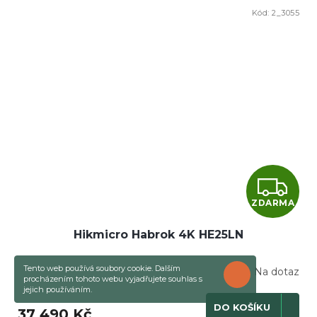
Kód:
2_3055
Z
ZDARMA
D
Hikmicro Habrok 4K HE25LN
A
R
Tento web používá soubory cookie. Dalším
Na dotaz
ROZUMÍM
procházením tohoto webu vyjadřujete souhlas s
jejich používáním.
M
DO KOŠÍKU
37 490 Kč