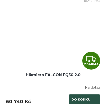
Kód:
2_3757
Z
ZDARMA
D
Hikmicro FALCON FQ50 2.0
A
R
Na dotaz
M
DO KOŠÍKU
60 740 Kč