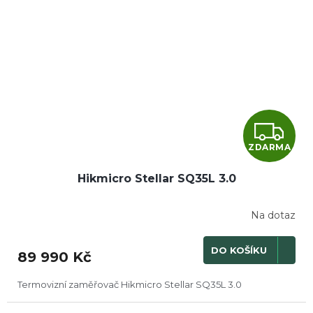
Z
ZDARMA
D
Hikmicro Stellar SQ35L 3.0
A
R
Na dotaz
M
DO KOŠÍKU
89 990 Kč
A
Termovizní zaměřovač Hikmicro Stellar SQ35L 3.0