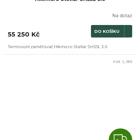
A
R
Na dotaz
M
DO KOŠÍKU
55 250 Kč
A
Termovizní zaměřovač Hikmicro Stellar SH35L 3.0
Kód:
2_966
Z