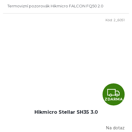
A
Termovizní pozorovák Hikmicro FALCON FQ50 2.0
Kód:
2_6051
Z
ZDARMA
D
Hikmicro Stellar SH35 3.0
A
R
Na dotaz