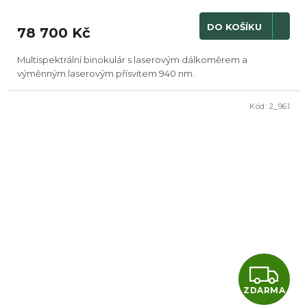
M
DO KOŠÍKU
78 700 Kč
A
Multispektrální binokulár s laserovým dálkoměrem a
výměnným laserovým přísvitem 940 nm.
Kód:
2_961
Z
ZDARMA
D