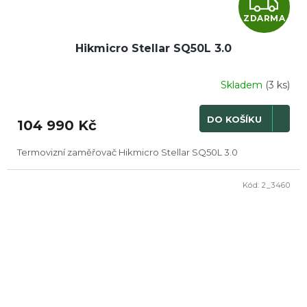
Z
ZDARMA
D
Hikmicro Stellar SQ50L 3.0
A
R
Skladem
(3 ks)
M
DO KOŠÍKU
104 990 Kč
A
Termovizní zaměřovač Hikmicro Stellar SQ50L 3.0
Kód:
2_3460