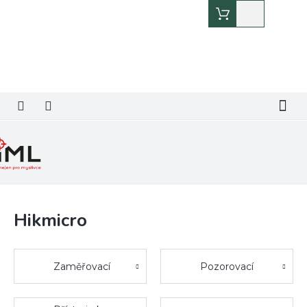
Přejít
Nákupní
na
košík
obsah
Hikmicro
Zaměřovací
Pozorovací