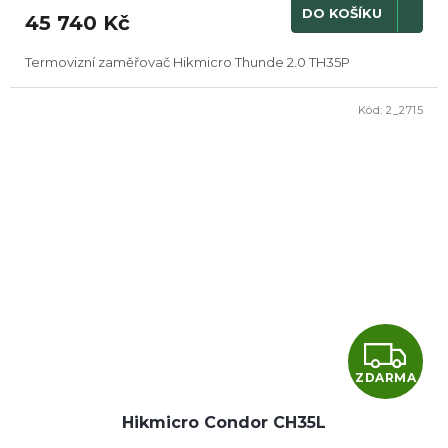
M
DO KOŠÍKU
45 740 Kč
A
Termovizní zaměřovač Hikmicro Thunde 2.0 TH35P
Kód:
2_2715
Z
ZDARMA
D
Hikmicro Condor CH35L
A