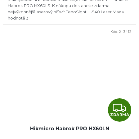
Habrok PRO HX60LS. K nákupu dostanete zdarma
nejvýkonnější laserový přísvit TenoSight H-940 Laser Max v
hodnotě 3...
Kód:
2_3412
Z
ZDARMA
D
Hikmicro Habrok PRO HX60LN
A