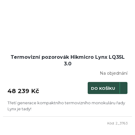
Termovizní pozorovák Hikmicro Lynx LQ35L
3.0
Na objednání
DO KOŠÍKU
48 239 Kč
Třetí generace kompaktního termovizního monokuláru řady
Lynx je tady!
Kód:
2_3763