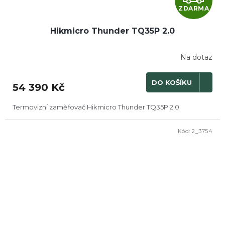
ZDARMA
D
Hikmicro Thunder TQ35P 2.0
A
R
Na dotaz
M
DO KOŠÍKU
54 390 Kč
A
Termovizní zaměřovač Hikmicro Thunder TQ35P 2.0
Kód:
2_3754