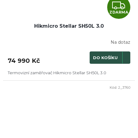
Z
ZDARMA
D
Hikmicro Stellar SH50L 3.0
A
R
Na dotaz
M
DO KOŠÍKU
74 990 Kč
A
Termovizní zaměřovač Hikmicro Stellar SH50L 3.0
Kód:
2_3760