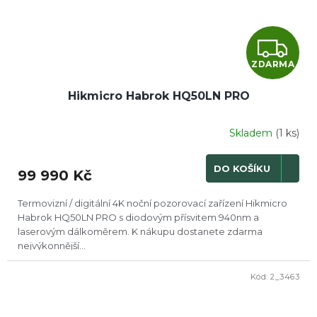
Z
ZDARMA
D
Hikmicro Habrok HQ50LN PRO
A
R
Skladem
(1 ks)
M
DO KOŠÍKU
99 990 Kč
A
Termovizní / digitální 4K noční pozorovací zařízení Hikmicro
Habrok HQ50LN PRO s diodovým přísvitem 940nm a
laserovým dálkoměrem. K nákupu dostanete zdarma
nejvýkonnější...
Kód:
2_3463