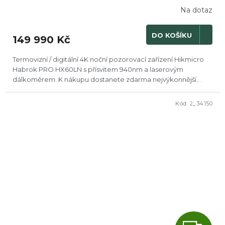
R
Na dotaz
M
DO KOŠÍKU
149 990 Kč
A
Termovizní / digitální 4K noční pozorovací zařízení Hikmicro
Habrok PRO HX60LN s přísvitem 940nm a laserovým
dálkoměrem. K nákupu dostanete zdarma nejvýkonnější...
Kód:
2_34150