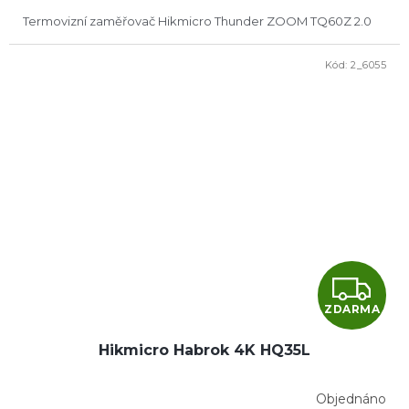
A
Termovizní zaměřovač Hikmicro Thunder ZOOM TQ60Z 2.0
Kód:
2_6055
Z
ZDARMA
D
Hikmicro Habrok 4K HQ35L
A
R
Objednáno