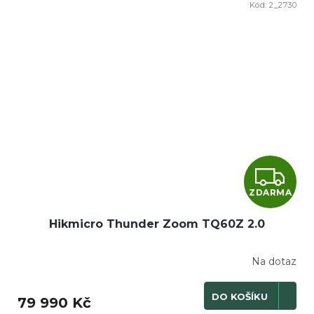
Kód:
2_2730
Z
ZDARMA
D
Hikmicro Thunder Zoom TQ60Z 2.0
A
R
Na dotaz
M
DO KOŠÍKU
79 990 Kč