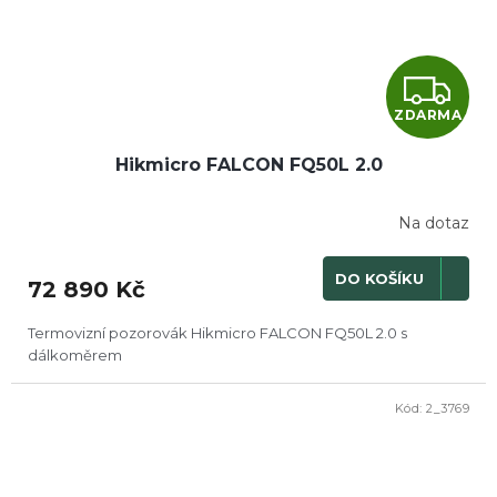
Z
ZDARMA
D
Hikmicro FALCON FQ50L 2.0
A
R
Na dotaz
M
DO KOŠÍKU
72 890 Kč
A
Termovizní pozorovák Hikmicro FALCON FQ50L 2.0 s
dálkoměrem
Kód:
2_3769