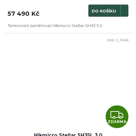
M
DO KOŠÍKU
57 490 Kč
A
Termovizní zaměřovač Hikmicro Stellar SH35 3.0
Kód:
2_3466
Z
ZDARMA
D
Hikmicro Stellar SH35L 3.0