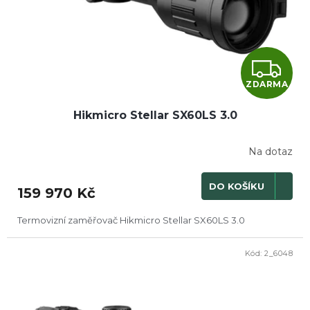
d
u
k
t
Z
ů
ZDARMA
D
Hikmicro Stellar SX60LS 3.0
A
R
Na dotaz
M
DO KOŠÍKU
159 970 Kč
A
Termovizní zaměřovač Hikmicro Stellar SX60LS 3.0
Kód:
2_6048