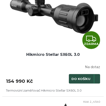
Z
ZDARMA
D
Hikmicro Stellar SX60L 3.0
A
R
Na dotaz
M
DO KOŠÍKU
154 990 Kč
A
Termovizní zaměřovač Hikmicro Stellar SX60L 3.0
Kód:
2_4540