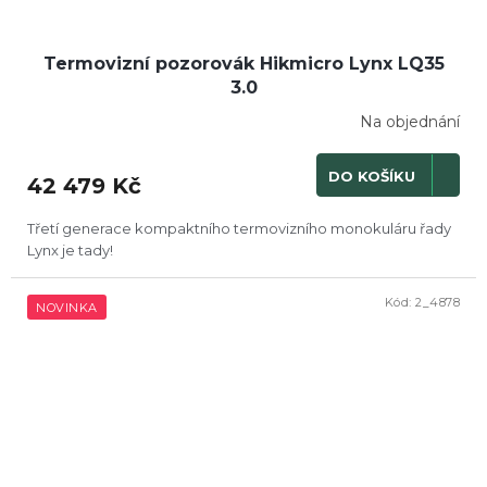
Termovizní pozorovák Hikmicro Lynx LQ35
3.0
Na objednání
DO KOŠÍKU
42 479 Kč
Třetí generace kompaktního termovizního monokuláru řady
Lynx je tady!
Kód:
2_4878
NOVINKA