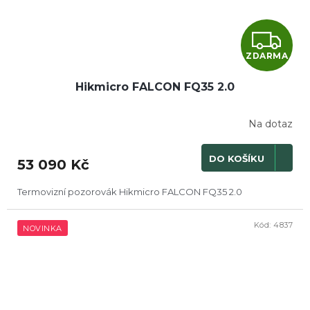
Z
ZDARMA
D
Hikmicro FALCON FQ35 2.0
A
R
Na dotaz
M
DO KOŠÍKU
53 090 Kč
A
Termovizní pozorovák Hikmicro FALCON FQ35 2.0
Kód:
4837
NOVINKA