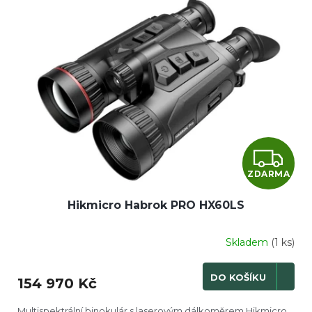
Z
ZDARMA
D
Hikmicro Habrok PRO HX60LS
A
R
Skladem
(1 ks)
M
DO KOŠÍKU
154 970 Kč
A
Multispektrální binokulár s laserovým dálkoměrem Hikmicro