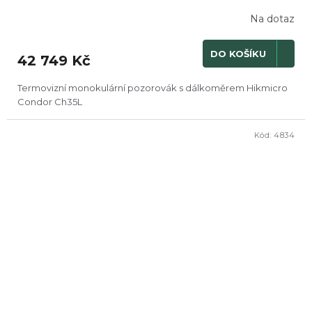
R
Na dotaz
M
DO KOŠÍKU
42 749 Kč
A
Termovizní monokulární pozorovák s dálkoměrem Hikmicro
Condor Ch35L
Kód:
4834