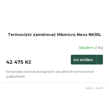
Termovizní zaměřovač Hikmicro Neos NH35L
Skladem
(1 ks)
DO KOŠÍKU
42 475 Kč
Nová řada cenově dostupných a kvalitních termovizních
puškohledů
Kód:
2_4429