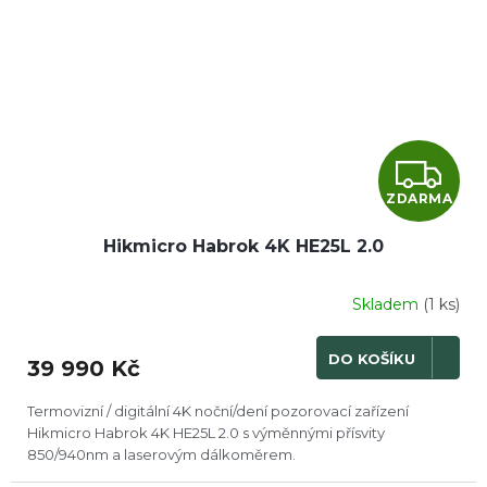
Z
ZDARMA
D
Hikmicro Habrok 4K HE25L 2.0
A
R
Skladem
(1 ks)
M
DO KOŠÍKU
39 990 Kč
A
Termovizní / digitální 4K noční/dení pozorovací zařízení
Hikmicro Habrok 4K HE25L 2.0 s výměnnými přísvity
850/940nm a laserovým dálkoměrem.