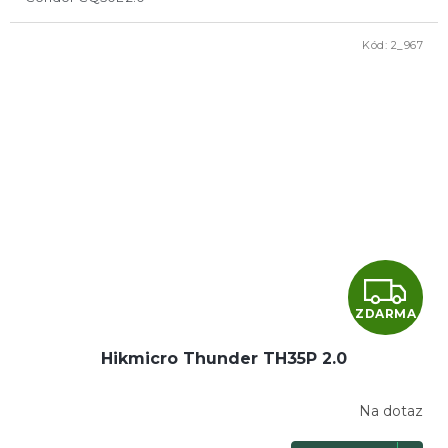
Kód:
2_967
Z
ZDARMA
D
Hikmicro Thunder TH35P 2.0
A
R
Na dotaz