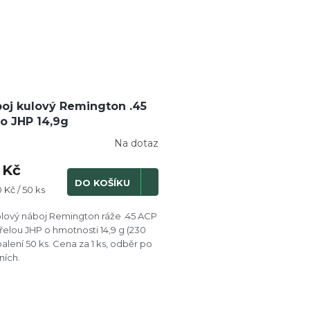
oj kulový Remington .45
o JHP 14,9g
Na dotaz
 Kč
DO KOŠÍKU
ná
 Kč / 50 ks
:
olový náboj Remington ráže .45 ACP
třelou JHP o hmotnosti 14,9 g (230
 balení 50 ks. Cena za 1 ks, odběr po
ních.
O
v