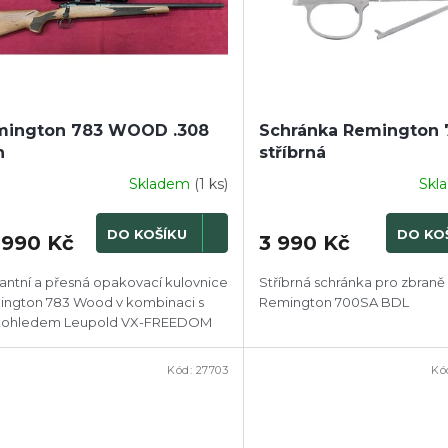
mington 783 WOOD .308
Schránka Remington 
n
stříbrná
Skladem
(1 ks)
Skl
DO KOŠÍKU
DO KO
 990 Kč
3 990 Kč
antní a přesná opakovací kulovnice
Stříbrná schránka pro zbraně
ngton 783 Wood v kombinaci s
Remington 700SA BDL
kohledem Leupold VX-FREEDOM
Kód:
27703
Kó