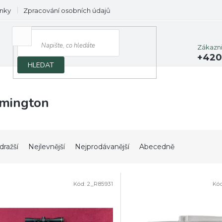
nky
Zpracování osobních údajů
Prodávané značky
Zákazn
+420
HLEDAT
mington
dražší
Nejlevnější
Nejprodávanější
Abecedně
Kód:
2_R85931
Kó