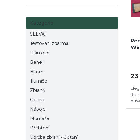
e
p
d
l
r
u
o
k
Přeskočit
Kategorie
kategorie
d
t
u
ů
SLEVA!
k
Re
Testování zdarma
t
Wi
Hikmicro
ů
Benelli
Blaser
23
Tlumiče
Eleg
Zbraně
Remi
Optika
puš
Náboje
Montáže
Přebíjení
Údržba zbraní - Čištění