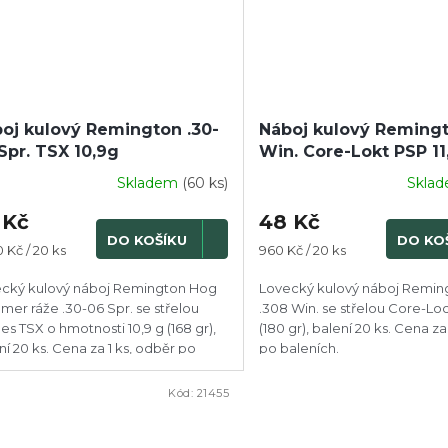
oj kulový Remington .30-
Náboj kulový Remingt
Spr. TSX 10,9g
Win. Core-Lokt PSP 11
Skladem
(60 ks)
Skla
 Kč
48 Kč
DO KOŠÍKU
DO KO
ná
Měrná
 Kč / 20 ks
960 Kč / 20 ks
:
cena:
cký kulový náboj Remington Hog
Lovecký kulový náboj Remin
er ráže .30-06 Spr. se střelou
.308 Win. se střelou Core-Lock
es TSX o hmotnosti 10,9 g (168 gr),
(180 gr), balení 20 ks. Cena za
ní 20 ks. Cena za 1 ks, odběr po
po baleních.
ních.
Kód:
21455