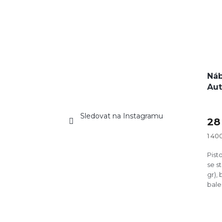
Náb
Aut
Sledovat na Instagramu
28
Měr
1 400
cena
Pist
se s
gr),
bale