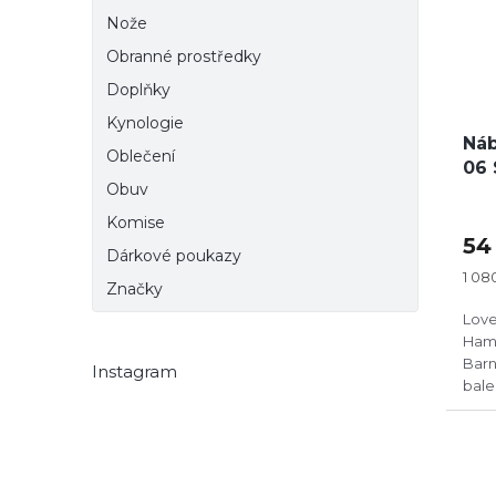
Nože
Obranné prostředky
Doplňky
Kynologie
Náb
Oblečení
06 
Obuv
Komise
54
Dárkové poukazy
Měr
1 080
Značky
cena
Love
Hamm
Barn
Instagram
bale
bale