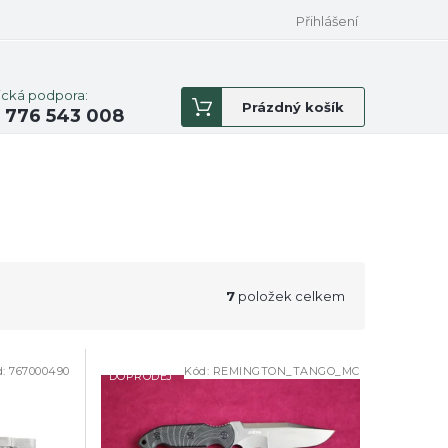
Přihlášení
ická podpora:
Nákupní
Prázdný košík
 776 543 008
košík
7
položek celkem
d:
767000490
Kód:
REMINGTON_TANGO_MC
DOPRODEJ