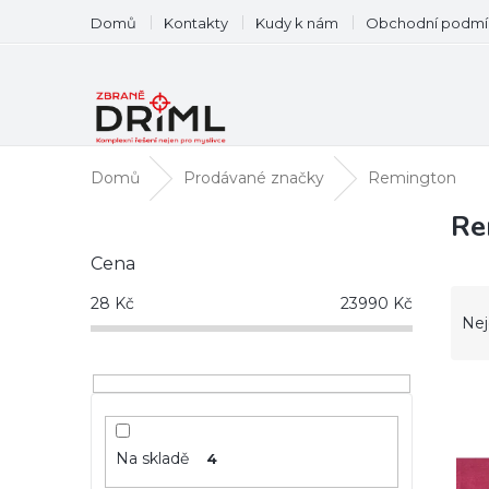
Přejít
Domů
Kontakty
Kudy k nám
Obchodní podmí
na
obsah
Domů
Prodávané značky
Remington
P
Re
o
Cena
s
t
Ř
28
Kč
23990
Kč
r
a
Nej
a
z
n
e
n
V
n
í
ý
í
p
p
p
a
i
Na skladě
r
4
n
s
o