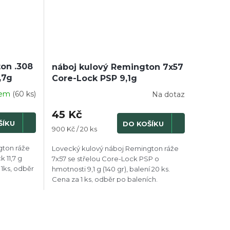
on .308
náboj kulový Remington 7x57
,7g
Core-Lock PSP 9,1g
dem
(60 ks)
Na dotaz
45 Kč
ŠÍKU
DO KOŠÍKU
Měrná
900 Kč / 20 ks
cena:
gton ráže
Lovecký kulový náboj Remington ráže
 11,7 g
7x57 se střelou Core-Lock PSP o
 1ks, odběr
hmotnosti 9,1 g (140 gr), balení 20 ks.
Cena za 1 ks, odběr po baleních.