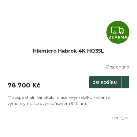
Z
ZDARMA
D
Hikmicro Habrok 4K HQ35L
A
R
Objednáno
M
DO KOŠÍKU
78 700 Kč
A
Multispektrální binokulár s laserovým dálkoměrem a
výměnným laserovým přísvitem 940 nm.
Kód:
2_961