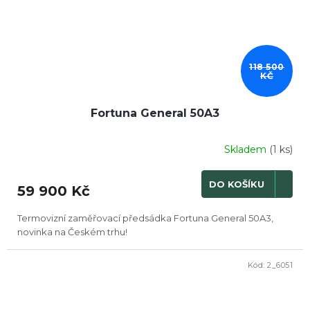
118 500
KČ
Fortuna General 50A3
Skladem
(1 ks)
Průměrné
hodnocení
produktu
DO KOŠÍKU
59 900 Kč
je
3,8
z
Termovizní zaměřovací předsádka Fortuna General 50A3,
5
novinka na Českém trhu!
hvězdiček.
Kód:
2_6051