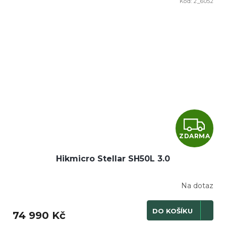
Kód:
2_6052
Z
ZDARMA
D
Hikmicro Stellar SH50L 3.0
A
R
Na dotaz
M
DO KOŠÍKU
74 990 Kč