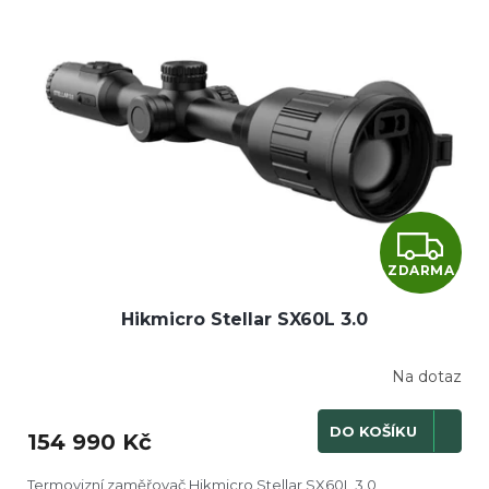
Z
ZDARMA
D
Hikmicro Stellar SX60L 3.0
A
R
Na dotaz
M
DO KOŠÍKU
154 990 Kč
A
Termovizní zaměřovač Hikmicro Stellar SX60L 3.0