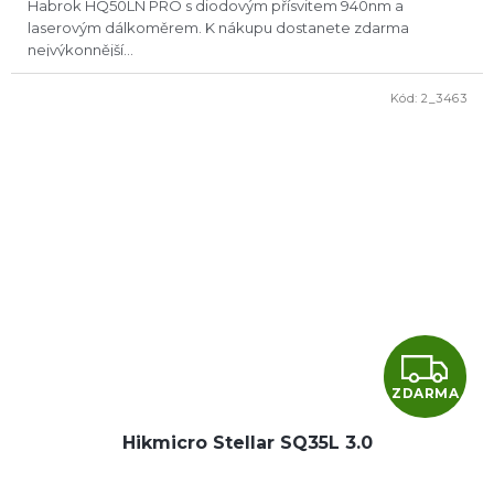
Habrok HQ50LN PRO s diodovým přísvitem 940nm a
laserovým dálkoměrem. K nákupu dostanete zdarma
nejvýkonnější...
Kód:
2_3463
Z
ZDARMA
D
Hikmicro Stellar SQ35L 3.0
A