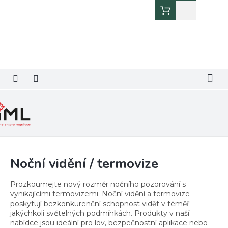
Přejít
Nákupní
na
košík
obsah
Noční vidění / termovize
Prozkoumejte nový rozměr nočního pozorování s
vynikajícími termovizemi. Noční vidění a termovize
poskytují bezkonkurenční schopnost vidět v téměř
jakýchkoli světelných podmínkách. Produkty v naší
nabídce jsou ideální pro lov, bezpečnostní aplikace nebo