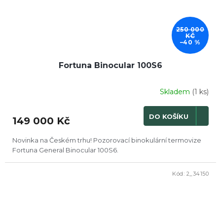
250 000
KČ
–40 %
Fortuna Binocular 100S6
Skladem
(1 ks)
DO KOŠÍKU
149 000 Kč
Novinka na Českém trhu! Pozorovací binokulární termovize
Fortuna General Binocular 100S6.
Kód:
2_34150