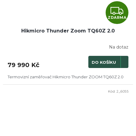
Z
ZDARMA
D
Hikmicro Thunder Zoom TQ60Z 2.0
A
R
Na dotaz
M
DO KOŠÍKU
79 990 Kč
A
Termovizní zaměřovač Hikmicro Thunder ZOOM TQ60Z 2.0
Kód:
2_6055