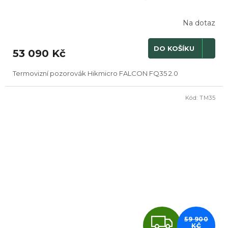
A
R
Na dotaz
M
DO KOŠÍKU
53 090 Kč
A
Termovizní pozorovák Hikmicro FALCON FQ35 2.0
Kód:
TM35
DOPRODEJ
Z
59 900
KČ