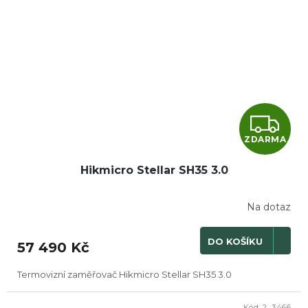
Z
ZDARMA
D
Hikmicro Stellar SH35 3.0
A
R
Na dotaz
M
DO KOŠÍKU
57 490 Kč
A
Termovizní zaměřovač Hikmicro Stellar SH35 3.0
Kód:
2_3466