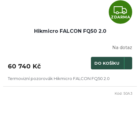
Z
ZDARMA
D
Hikmicro FALCON FQ50 2.0
A
R
Na dotaz
M
DO KOŠÍKU
60 740 Kč
A
Termovizní pozorovák Hikmicro FALCON FQ50 2.0
Kód:
50A3
DOPRODEJ