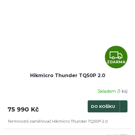
Z
ZDARMA
D
Hikmicro Thunder TQ50P 2.0
A
R
Skladem
(1 ks)
M
DO KOŠÍKU
75 990 Kč
A
Termovizní zaměřovač Hikmicro Thunder TQ50P 2.0