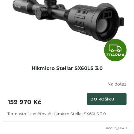
k
p
t
r
ů
o
d
u
k
t
Z
ů
ZDARMA
D
Hikmicro Stellar SX60LS 3.0
A
R
Na dotaz
M
DO KOŠÍKU
159 970 Kč
A
Termovizní zaměřovač Hikmicro Stellar SX60LS 3.0
Kód:
2_6048