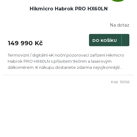
D
Hikmicro Habrok PRO HX60LN
A
R
Na dotaz
M
DO KOŠÍKU
149 990 Kč
A
Termovizní / digitální 4K noční pozorovací zařízení Hikmicro
Habrok PRO HX60LN s přísvitem 940nm a laserovým
dálkoměrem. K nákupu dostanete zdarma nejvýkonnější...
Kód:
100S6
DOPRODEJ