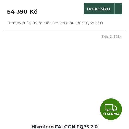
M
DO KOŠÍKU
54 390 Kč
A
Termovizní zaměřovač Hikmicro Thunder TQ35P 2.0
Kód:
2_3754
Z
ZDARMA
D
Hikmicro FALCON FQ35 2.0