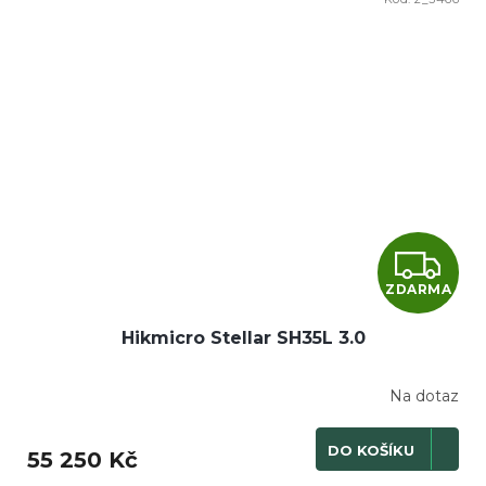
Z
ZDARMA
D
Hikmicro Stellar SH35L 3.0
A
R
Na dotaz
M
DO KOŠÍKU
55 250 Kč