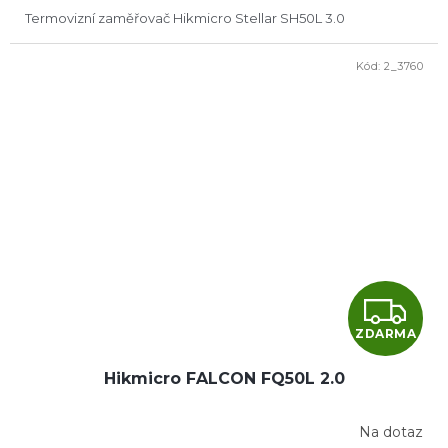
A
Termovizní zaměřovač Hikmicro Stellar SH50L 3.0
Kód:
2_3760
Z
ZDARMA
D
Hikmicro FALCON FQ50L 2.0
A
R
Na dotaz