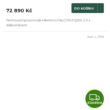
M
DO KOŠÍKU
72 890 Kč
A
Termovizní pozorovák Hikmicro FALCON FQ50L 2.0 s
dálkoměrem
Kód:
2_3769
Z
ZDARMA
D