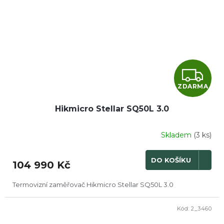
Z
ZDARMA
D
Hikmicro Stellar SQ50L 3.0
A
R
Skladem
(3 ks)
M
DO KOŠÍKU
104 990 Kč
A
Termovizní zaměřovač Hikmicro Stellar SQ50L 3.0
Kód:
2_3460