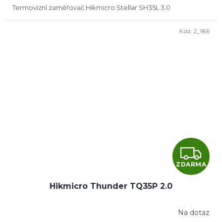
A
Termovizní zaměřovač Hikmicro Stellar SH35L 3.0
Kód:
2_966
Z
ZDARMA
D
Hikmicro Thunder TQ35P 2.0
A
R
Na dotaz