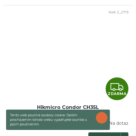
Kód:
2_2715
Z
ZDARMA
D
Hikmicro Condor CH35L
A
Tento web používá soubory cookie. Dalším
ROZUMÍM
R
procházením tohoto webu vyjadřujete souhlas s
Na dotaz
jejich používáním.