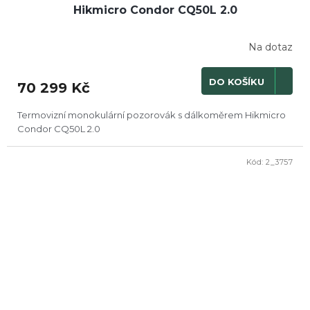
Hikmicro Condor CQ50L 2.0
A
R
Na dotaz
M
DO KOŠÍKU
70 299 Kč
A
Termovizní monokulární pozorovák s dálkoměrem Hikmicro
Condor CQ50L 2.0
Kód:
2_3757