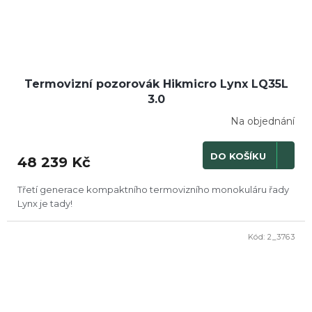
Termovizní pozorovák Hikmicro Lynx LQ35L
3.0
Na objednání
DO KOŠÍKU
48 239 Kč
Třetí generace kompaktního termovizního monokuláru řady
Lynx je tady!
Kód:
2_3763