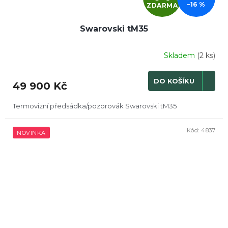
–16 %
ZDARMA
D
A
Swarovski tM35
R
Skladem
(2 ks)
M
DO KOŠÍKU
49 900 Kč
A
Termovizní předsádka/pozorovák Swarovski tM35
Kód:
4837
NOVINKA