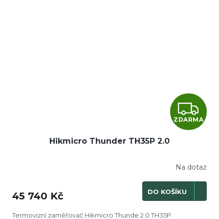
Z
ZDARMA
D
Hikmicro Thunder TH35P 2.0
A
R
Na dotaz
M
DO KOŠÍKU
45 740 Kč
A
Termovizní zaměřovač Hikmicro Thunde 2.0 TH35P