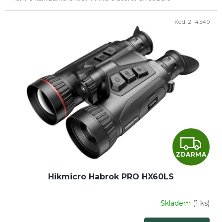
Kód:
2_4540
Z
ZDARMA
D
Hikmicro Habrok PRO HX60LS
A
R
Skladem
(1 ks)