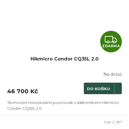
Z
ZDARMA
D
Hikmicro Condor CQ35L 2.0
A
R
Na dotaz
M
DO KOŠÍKU
46 700 Kč
A
Termovizní monokulární pozorovák s dálkoměrem Hikmicro
Condor CQ50L 2.0
Kód:
2_967