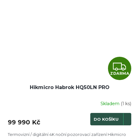
Z
ZDARMA
D
Hikmicro Habrok HQ50LN PRO
A
R
Skladem
(1 ks)
M
DO KOŠÍKU
99 990 Kč
A
Termovizní / digitální 4K noční pozorovací zařízení Hikmicro