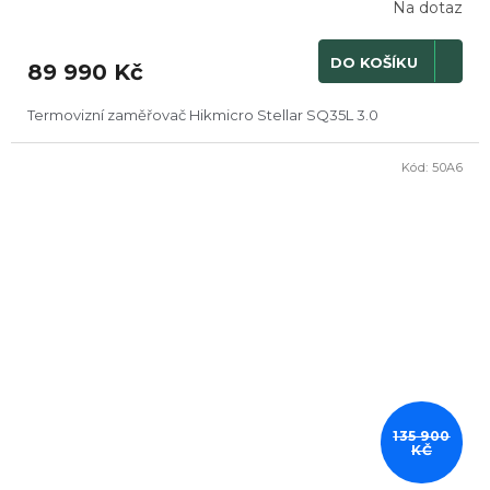
R
Na dotaz
M
DO KOŠÍKU
89 990 Kč
A
Termovizní zaměřovač Hikmicro Stellar SQ35L 3.0
Kód:
50A6
DOPRODEJ
135 900
KČ