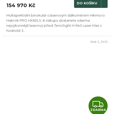
M
DO KOŠÍKU
154 970 Kč
A
Multispektrální binokulár s laserovým dálkoměrem Hikmicro
Habrok PRO HX60LS. K nákupu dostanete zdarma
nejvýkonnější laserový přísvit TenoSight H-940 Laser Max v
hodnotě 3...
Kód:
2_3412
Z
ZDARMA