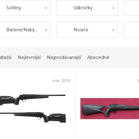
Svítilny
Vábničky
Baterie/Nabíječky
Nosiče
dražší
Nejlevnější
Nejprodávanější
Abecedně
Kód:
32132