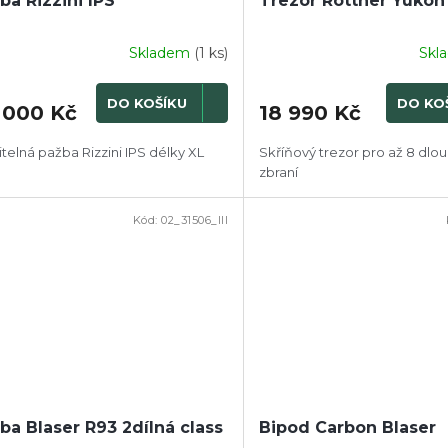
ba Rizzini IPS
Trezor Rottner Yukon
Skladem
(1 ks)
Skl
DO KOŠÍKU
DO KO
 000 Kč
18 990 Kč
itelná pažba Rizzini IPS délky XL
Skříňový trezor pro až 8 dlo
zbraní
Kód:
02_31506_III
ba Blaser R93 2dílná class
Bipod Carbon Blaser