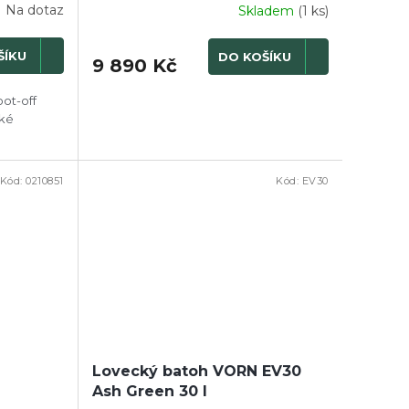
Na dotaz
Skladem
(1 ks)
ŠÍKU
DO KOŠÍKU
9 890 Kč
oot-off
cké
Kód:
0210851
Kód:
EV30
e
Lovecký batoh VORN EV30
Ash Green 30 l