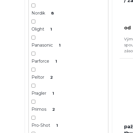
/ z
Nordik
8
od
Olight
1
Výmě
Panasonic
spou
1
záso
Parforce
1
Peltor
2
Pragler
1
Primos
2
Pro-Shot
1
paž