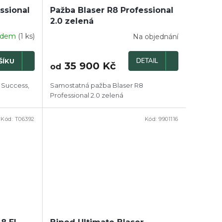
ssional
Pažba Blaser R8 Professional
2.0 zelená
adem
(1 ks)
Na objednání
DETAIL
ŠÍKU
35 900 Kč
od
 Success,
Samostatná pažba Blaser R8
Professional 2.0 zelená
Kód:
T06392
Kód:
9901116