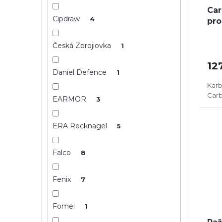
k
Car
t
Cipdraw
4
pro
ů
Česká Zbrojiovka
1
12
Daniel Defence
1
Karb
Carb
EARMOR
3
ERA Recknagel
5
Falco
8
Fenix
7
Fomei
1