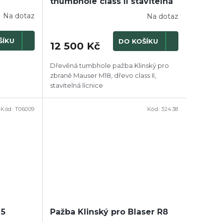
thumbhole class II stavitelná
lícnice
Na dotaz
Na dotaz
ŠÍKU
DO KOŠÍKU
12 500 Kč
Dřevěná tumbhole pažba Klinský pro
zbraně Mauser M18, dřevo class II,
stavitelná lícnice
Kód:
T06009
Kód:
32438
 5
Pažba Klinský pro Blaser R8