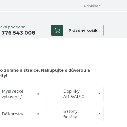
Přihlášení
ická podpora:
Nákupní
Prázdný košík
 776 543 008
košík
o zbraně a střelce. Nakupujte s důvěrou a
ity!
Myslivecké
Doplňky
vybavení /
AR15/AR10
fotopasti
Batohy,
Dálkoměry
židličky