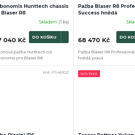
bonomix Hunttech chassis
Pažba Blaser R8 Profe
 Blaser R8
Success hnědá
Skladem
(1 ks)
Skl
DO KOŠÍKU
DO KO
7 040 Kč
68 470 Kč
onová pažba Hunttech od
Pažba Blaser R8 Professional
onomix pro Blaser R8
hnědá, pravá
Kód:
IPS460QD
NOVINKA