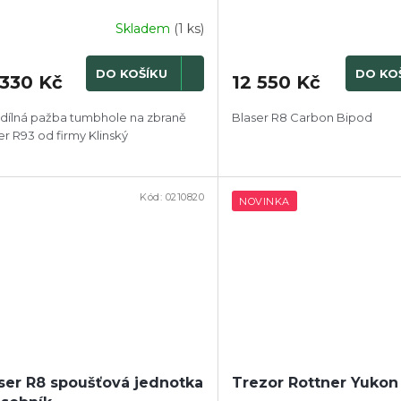
Skladem
(1 ks)
DO KOŠÍKU
DO KO
 330 Kč
12 550 Kč
dílná pažba tumbhole na zbraně
Blaser R8 Carbon Bipod
er R93 od firmy Klinský
Kód:
0210820
NOVINKA
ser R8 spoušťová jednotka
Trezor Rottner Yukon