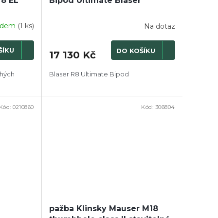
 8 EL
Bipod Ultimate Blaser
adem
(1 ks)
Na dotaz
ŠÍKU
DO KOŠÍKU
17 130 Kč
uhých
Blaser R8 Ultimate Bipod
Kód:
0210860
Kód:
306804
pažba Klinsky Mauser M18