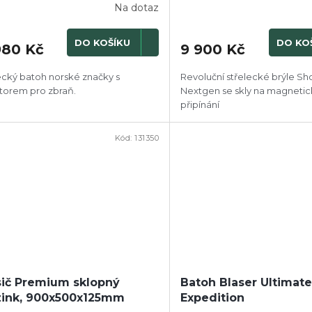
Na dotaz
DO KOŠÍKU
DO KO
980 Kč
9 900 Kč
cký batoh norské značky s
Revoluční střelecké brýle Sh
torem pro zbraň.
Nextgen se skly na magneti
připínání
Kód:
131350
ič Premium sklopný
Batoh Blaser Ultimat
ink, 900x500x125mm
Expedition