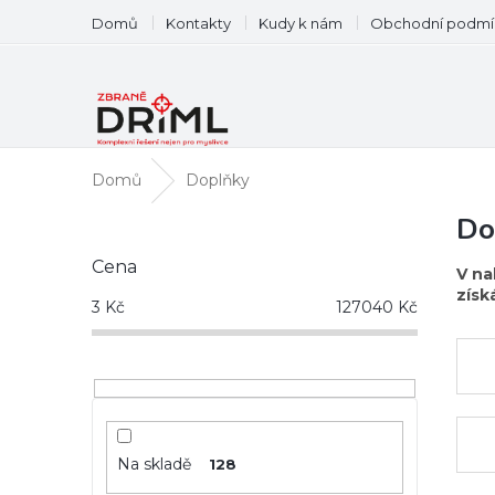
Přejít
Domů
Kontakty
Kudy k nám
Obchodní podmí
na
obsah
Domů
Doplňky
P
Do
o
Cena
s
V na
t
získ
3
Kč
127040
Kč
r
a
n
n
í
p
a
Na skladě
128
n