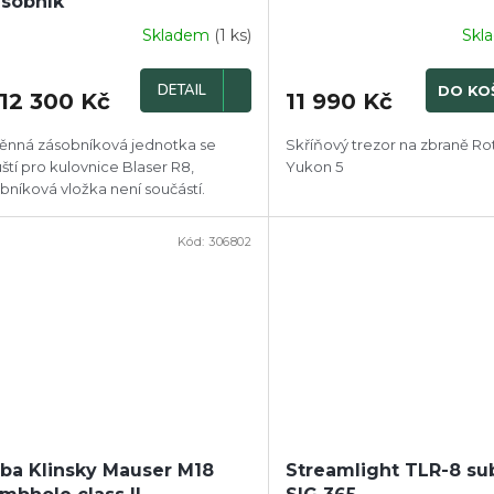
ásobník
Skladem
(1 ks)
Skl
DETAIL
DO KO
12 300 Kč
11 990 Kč
nná zásobníková jednotka se
Skříňový trezor na zbraně Ro
ští pro kulovnice Blaser R8,
Yukon 5
bníková vložka není součástí.
Kód:
306802
ba Klinsky Mauser M18
Streamlight TLR-8 su