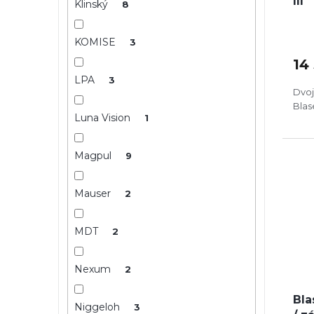
III
Klinský
8
KOMISE
3
14
LPA
3
Dvoj
Blas
Luna Vision
1
Magpul
9
Mauser
2
MDT
2
Nexum
2
Bla
Niggeloh
3