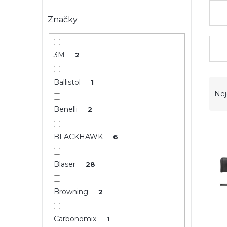
e
l
Značky
3M
2
Ř
Ballistol
1
a
Nej
z
Benelli
2
e
V
n
ý
í
BLACKHAWK
6
p
p
i
r
Blaser
28
s
o
p
d
r
u
Browning
2
o
k
d
t
Carbonomix
1
u
ů