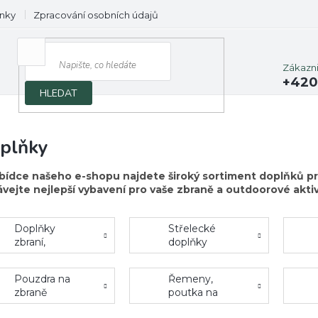
nky
Zpracování osobních údajů
Prodávané značky
Zákazn
+420
HLEDAT
plňky
bídce našeho e-shopu najdete široký sortiment doplňků pr
ávejte nejlepší vybavení pro vaše zbraně a outdoorové aktiv
Doplňky
Střelecké
zbraní,
doplňky
zásobníky,
pažby
Pouzdra na
Řemeny,
zbraně
poutka na
zbraně