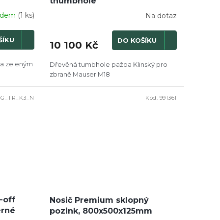
thumbhole
adem
(1 ks)
Na dotaz
ŠÍKU
DO KOŠÍKU
10 100 Kč
m a zeleným
Dřevěná tumbhole pažba Klinský pro
zbraně Mauser M18
G_TR_K3_N
Kód:
991361
-off
Nosič Premium sklopný
erné
pozink, 800x500x125mm