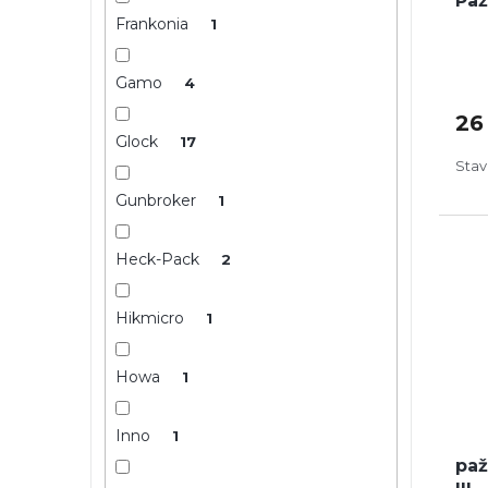
Paž
Frankonia
1
Gamo
4
26
Glock
17
Stav
Gunbroker
1
Heck-Pack
2
Hikmicro
1
Howa
1
Inno
1
paž