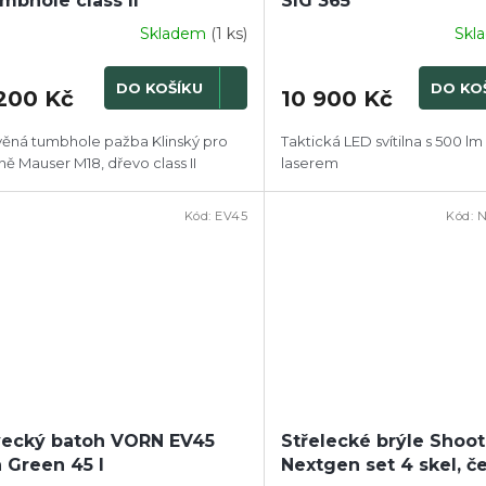
mbhole class II
SIG 365
Skladem
(1 ks)
Skl
DO KOŠÍKU
DO KO
 200 Kč
10 900 Kč
ěná tumbhole pažba Klinský pro
Taktická LED svítilna s 500 l
ně Mauser M18, dřevo class II
laserem
Kód:
EV45
Kód:
N
ecký batoh VORN EV45
Střelecké brýle Shoot
 Green 45 l
Nextgen set 4 skel, č