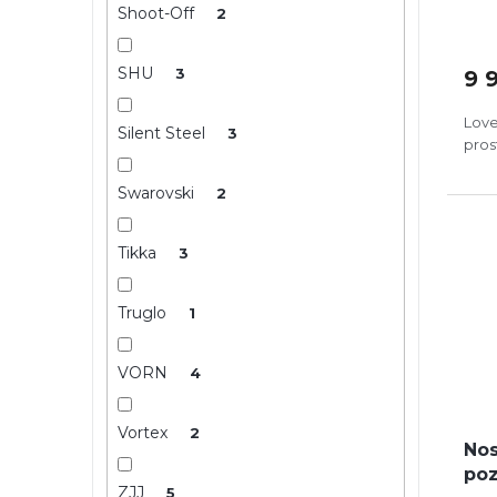
Shoot-Off
2
SHU
3
9 
Love
Silent Steel
3
pros
Swarovski
2
Tikka
3
Truglo
1
VORN
4
Vortex
2
Nos
poz
ZJJ
5