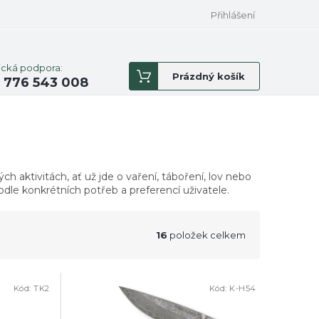
Přihlášení
ická podpora:
Nákupní
Prázdný košík
 776 543 008
košík
 aktivitách, ať už jde o vaření, táboření, lov nebo
dle konkrétních potřeb a preferencí uživatele.
16
položek celkem
Kód:
TK2
Kód:
K-H54