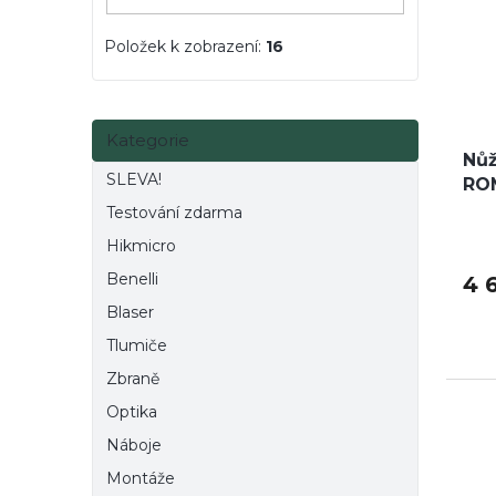
Položek k zobrazení:
16
Přeskočit
Kategorie
kategorie
Nůž
SLEVA!
ROM
Testování zdarma
Hikmicro
Benelli
4 
Blaser
Tlumiče
Zbraně
Optika
Náboje
Montáže