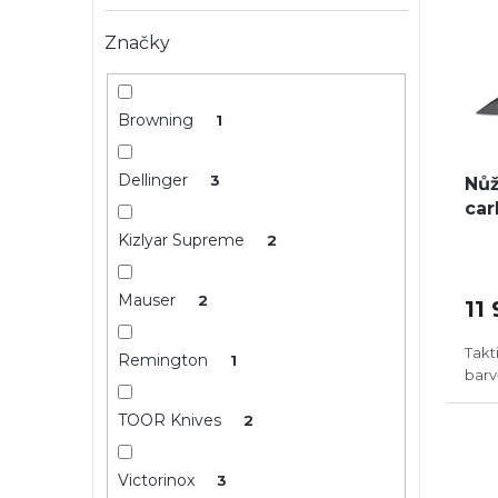
i
r
e
s
o
l
Značky
p
d
r
u
o
k
Browning
1
d
t
u
ů
k
Dellinger
3
Nůž
t
car
ů
Kizlyar Supreme
2
Mauser
2
11
Takt
Remington
1
barv
TOOR Knives
2
Victorinox
3