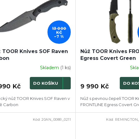
13 000
KČ
–7 %
 TOOR Knives SOF Raven
Nůž TOOR Knives FR
bon
Egress Covert Green
Skladem
(1 ks)
Skl
DO KOŠÍKU
DO KO
 990 Kč
9 990 Kč
ický nůž TOOR Knives SOF Raven v
Nůž s pevnou čepelí TOOR K
ě Carbon
FRONTLINE Egress Covert G
Kód:
20AN_008R_0211
Kód:
REMINGTON
DOPRODEJ