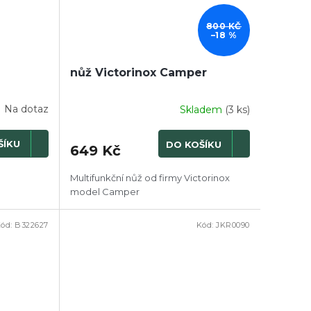
800 KČ
–18 %
nůž Victorinox Camper
Na dotaz
Skladem
(3 ks)
ŠÍKU
DO KOŠÍKU
649 Kč
Multifunkční nůž od firmy Victorinox
model Camper
ód:
B322627
Kód:
JKR0090