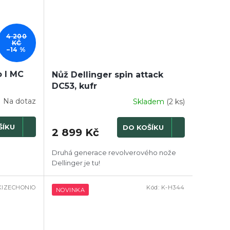
4 200
KČ
–14 %
 I MC
Nůž Dellinger spin attack
DC53, kufr
Na dotaz
Skladem
(2 ks)
ŠÍKU
DO KOŠÍKU
2 899 Kč
Druhá generace revolverového nože
Dellinger je tu!
KIZECHONIO
Kód:
K-H344
NOVINKA