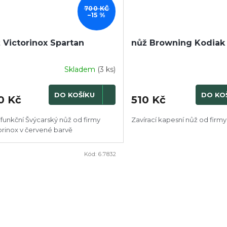
700 KČ
–15 %
 Victorinox Spartan
nůž Browning Kodiak
Skladem
(3 ks)
DO KOŠÍKU
DO KO
0 Kč
510 Kč
ifunkční Švýcarský nůž od firmy
Zavírací kapesní nůž od firm
orinox v červené barvě
Kód:
6.7832