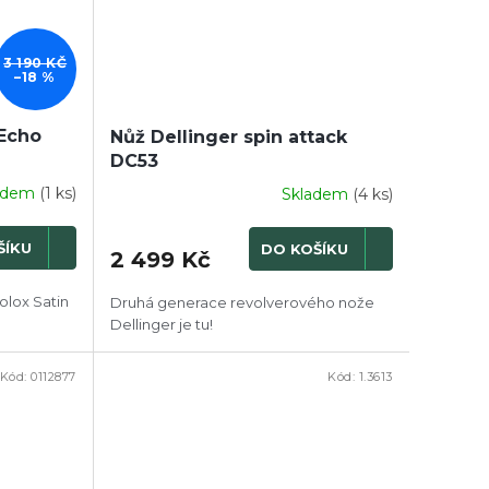
3 190 KČ
–18 %
 Echo
Nůž Dellinger spin attack
DC53
adem
(1 ks)
Skladem
(4 ks)
ŠÍKU
DO KOŠÍKU
2 499 Kč
olox Satin
Druhá generace revolverového nože
Dellinger je tu!
Kód:
0112877
Kód:
1.3613
DOPRODEJ