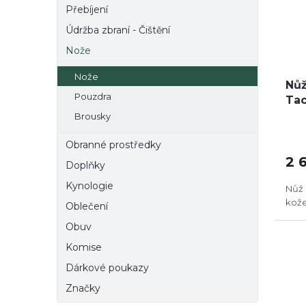
Přebíjení
Údržba zbraní - Čištění
Nože
Nože
Nůž
Pouzdra
Tac
Brousky
Obranné prostředky
2 
Doplňky
Kynologie
Nůž 
kož
Oblečení
Obuv
Komise
Dárkové poukazy
Značky