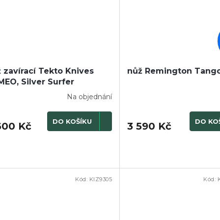
 zavírací Tekto Knives
nůž Remington Tango
EO, Silver Surfer
Na objednání
DO KOŠÍKU
DO KO
600 Kč
3 590 Kč
Kód:
KIZ9305
Kód:
DOPRODEJ