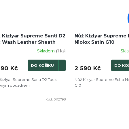
 Kizlyar Supreme Santi D2
Nůž Kizlyar Supreme
 Wash Leather Sheath
Niolox Satin G10
Skladem
(1 ks)
Skl
DO KOŠÍKU
DO KO
690 Kč
2 590 Kč
Kizlyar Supreme Santi D2 Tac s
Nůž Kizlyar Supreme Echo Ni
eným pouzdrem
G10
Kód:
0112798