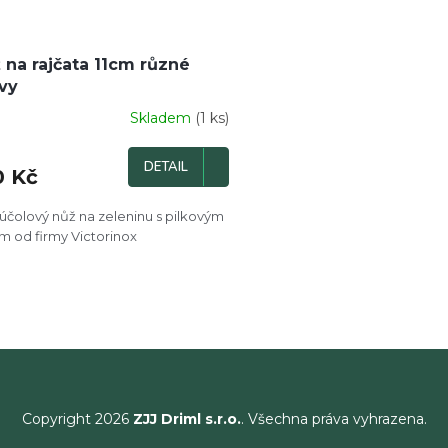
 na rajčata 11cm různé
vy
Skladem
(1 ks)
DETAIL
0 Kč
účolový nůž na zeleninu s pilkovým
ím od firmy Victorinox
O
v
l
á
d
a
c
í
Copyright 2026
ZJJ Driml s.r.o.
. Všechna práva vyhrazena.
p