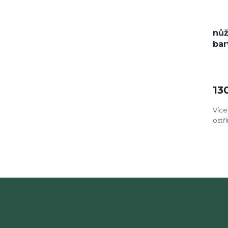
nůž
bar
13
Více
ostř