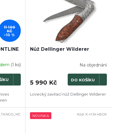
11 100
KČ
–10 %
ONTLINE
Nůž Dellinger Wilderer
adem
(1 ks)
Na objednání
ŠÍKU
DO KOŠÍKU
5 990 Kč
nives
Lovecký zavírací nůž Dellinger Wilderer
reen
_TANGO_MC
Kód:
K-H344BOX
NOVINKA