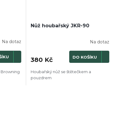
Nůž houbařský JKR-90
Na dotaz
Na dotaz
ŠÍKU
DO KOŠÍKU
380 Kč
y Browning
Houbařský nůž se štětečkem a
pouzdrem