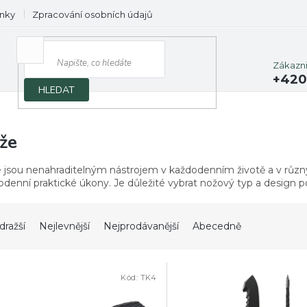
nky
Zpracování osobních údajů
Prodávané značky
Zákazn
+420
HLEDAT
že
 jsou nenahraditelným nástrojem v každodenním životě a v různých
denní praktické úkony. Je důležité vybrat nožový typ a design po
dražší
Nejlevnější
Nejprodávanější
Abecedně
Kód:
TK4