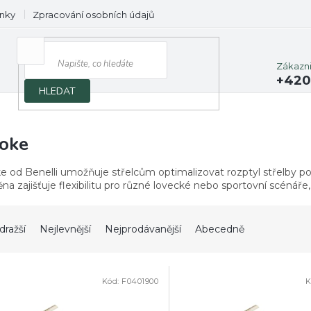
nky
Zpracování osobních údajů
Prodávané značky
Zákazn
+420
HLEDAT
oke
e od Benelli umožňuje střelcům optimalizovat rozptyl střelby po
a zajišťuje flexibilitu pro různé lovecké nebo sportovní scénáře,
dražší
Nejlevnější
Nejprodávanější
Abecedně
Kód:
F0401900
K
PRODEJ
DOPRODEJ