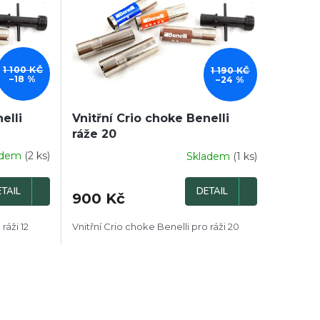
1 100 KČ
1 190 KČ
–18 %
–24 %
elli
Vnitřní Crio choke Benelli
ráže 20
adem
(2 ks)
Skladem
(1 ks)
TAIL
DETAIL
900 Kč
ráži 12
Vnitřní Crio choke Benelli pro ráži 20