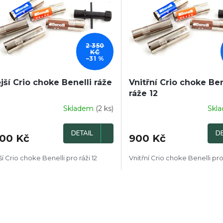
2 350
KČ
–31 %
jší Crio choke Benelli ráže
Vnitřní Crio choke Ben
ráže 12
Skladem
(2 ks)
Skl
DETAIL
DE
600 Kč
900 Kč
ší Crio choke Benelli pro ráži 12
Vnitřní Crio choke Benelli pro 
O
v
l
á
d