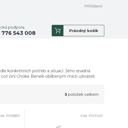
Přihlášení
ická podpora:
Nákupní
Prázdný košík
 776 543 008
košík
dle konkrétních potřeb a situací. Jeho snadná
 což činí Choke Benelli oblíbeným mezi uživateli.
3
položek celkem
ód:
F0106801
Kód:
F0131401
DOPRODEJ