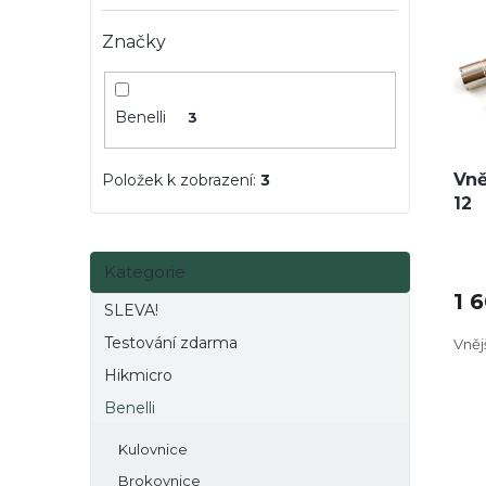
i
r
e
s
o
l
Značky
p
d
r
u
o
k
Benelli
3
d
t
u
ů
k
Vně
Položek k zobrazení:
3
t
12
ů
Přeskočit
Kategorie
kategorie
1 
SLEVA!
Testování zdarma
Vněj
Hikmicro
Benelli
Kulovnice
Brokovnice