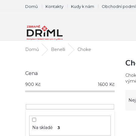
Přejít
Domů
Kontakty
Kudy k nám
Obchodní podmí
na
obsah
Domů
Benelli
Choke
P
Ch
o
Cena
s
Chok
t
výměn
900
Kč
1600
Kč
r
Ř
a
a
Nej
n
z
n
e
í
V
n
p
ý
í
DO
a
Na skladě
3
p
p
n