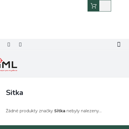
Přejít
Nákupní
na
košík
obsah
Sitka
Žádné produkty značky
Sitka
nebyly nalezeny...