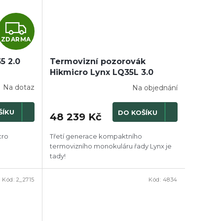
Z
ZDARMA
D
5 2.0
A
Termovizní pozorovák
Hikmicro Lynx LQ35L 3.0
R
Na dotaz
Na objednání
M
ŠÍKU
DO KOŠÍKU
48 239 Kč
A
cro
Třetí generace kompaktního
termovizního monokuláru řady Lynx je
tady!
Kód:
2_2715
Kód:
4834