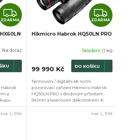
Z
Z
ZDARMA
ZDARMA
D
D
 HX60LN
A
Hikmicro Habrok HQ50LN PRO
A
R
R
Na dotaz
Skladem
(1 ks)
M
M
ŠÍKU
DO KOŠÍKU
99 990 Kč
A
A
í
Termovizní / digitální 4K noční
o Habrok
pozorovací zařízení Hikmicro Habrok
0nm a
HQ50LN PRO s diodovým přísvitem
ákupu
940nm a laserovým dálkoměrem. K
ší...
nákupu dostanete zdarma
nejvýkonnější...
Kód:
2_3760
Kód:
2_3769