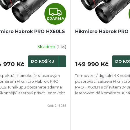
Z
ZDARMA
D
micro Habrok PRO HX60LS
Hikmicro Habrok PRO
A
R
Skladem
(1 ks)
M
DO KOŠÍKU
DO KO
4 970 Kč
149 990 Kč
A
ispektrální binokulár s laserovým
Termovizní / digitální 4K nočn
koměrem Hikmicro Habrok PRO
pozorovací zařízení Hikmicr
LS. K nákupu dostanete zdarma
PRO HX60LN s přísvitem 94
ýkonnější laserový přísvit TenoSight
laserovým dálkoměrem. K n
0 Laser Max v hodnotě 3...
dostanete zdarma nejvýkonněj
Kód:
2_6055