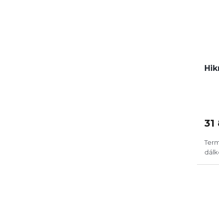
Hik
31
Term
dál