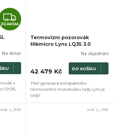
Z
ZDARMA
D
5L
A
Termovizní pozorovák
Hikmicro Lynx LQ35 3.0
R
Na dotaz
Na objednání
M
ŠÍKU
DO KOŠÍKU
42 479 Kč
A
orovák s
Třetí generace kompaktního
or Ch35L
termovizního monokuláru řady Lynx je
tady!
Kód:
2_3055
Kód:
2_4390