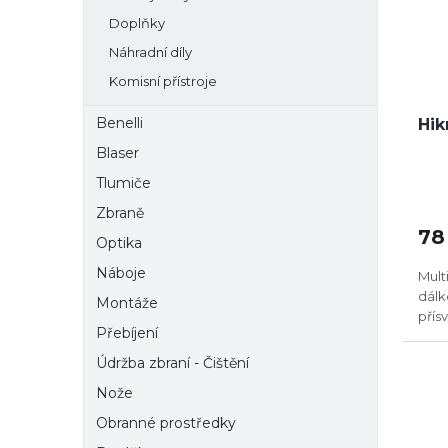
Doplňky
Náhradní díly
Komisní přístroje
Benelli
Hik
Blaser
Tlumiče
Zbraně
78
Optika
Náboje
Mult
dál
Montáže
přís
Přebíjení
Údržba zbraní - Čištění
Nože
Obranné prostředky