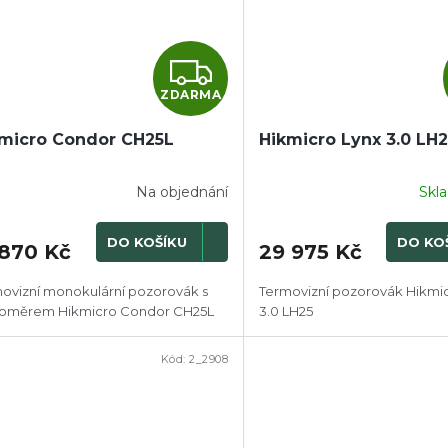
Z
ZDARMA
D
micro Condor CH25L
Hikmicro Lynx 3.0 LH
A
R
Na objednání
Skl
M
DO KOŠÍKU
DO KO
 870 Kč
29 975 Kč
A
ovizní monokulární pozorovák s
Termovizní pozorovák Hikmi
koměrem Hikmicro Condor CH25L
3.0 LH25
Kód:
2_2908