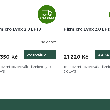
Z
ZDARMA
D
micro Lynx 2.0 LH19
A
Hikmicro Lynx 2.0 LH1
R
Na dotaz
M
DO KOŠÍKU
DO KO
 350 Kč
21 220 Kč
A
ovizní pozorovák Hikmicro Lynx
Termovizní pozorovák Hikmi
LH19
2.0 LH15
O
v
l
á
d
a