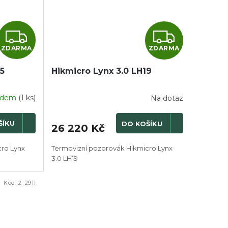
Z
Z
ZDARMA
ZDARMA
D
D
25
A
Hikmicro Lynx 3.0 LH19
A
R
R
adem
(1 ks)
Na dotaz
M
M
ŠÍKU
DO KOŠÍKU
26 220 Kč
A
A
cro Lynx
Termovizní pozorovák Hikmicro Lynx
3.0 LH19
Kód:
2_2911