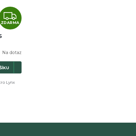
Z
ZDARMA
D
5
A
R
Na dotaz
M
ŠÍKU
A
cro Lynx