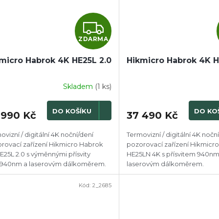
Z
ZDARMA
D
micro Habrok 4K HE25L 2.0
Hikmicro Habrok 4K 
A
R
Skladem
(1 ks)
M
DO KOŠÍKU
DO KO
 990 Kč
37 490 Kč
A
ovizní / digitální 4K noční/dení
Termovizní / digitální 4K nočn
rovací zařízení Hikmicro Habrok
pozorovací zařízení Hikmicr
E25L 2.0 s výměnnými přísvity
HE25LN 4K s přísvitem 940nm
940nm a laserovým dálkoměrem.
laserovým dálkoměrem.
Kód:
2_2685