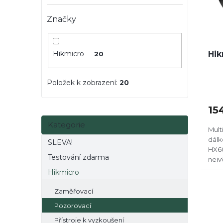
e
r
u
l
o
Značky
k
d
t
u
ů
k
Hik
Hikmicro
20
t
ů
Položek k zobrazení:
20
15
Přeskočit
Kategorie
kategorie
Mult
dál
SLEVA!
HX60
Testování zdarma
nejv
H-94
Hikmicro
Zaměřovací
Pozorovací
Přístroje k vyzkoušení