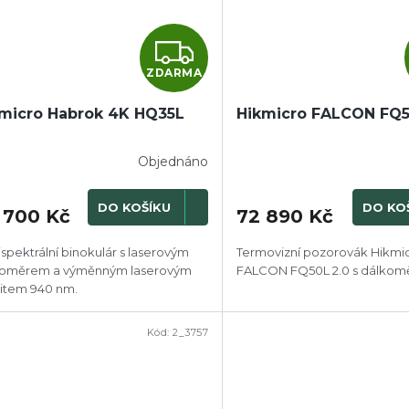
Z
ZDARMA
D
micro Habrok 4K HQ35L
Hikmicro FALCON FQ5
A
R
Objednáno
M
DO KOŠÍKU
DO KO
 700 Kč
72 890 Kč
A
ispektrální binokulár s laserovým
Termovizní pozorovák Hikmi
koměrem a výměnným laserovým
FALCON FQ50L 2.0 s dálko
vitem 940 nm.
Kód:
2_3757