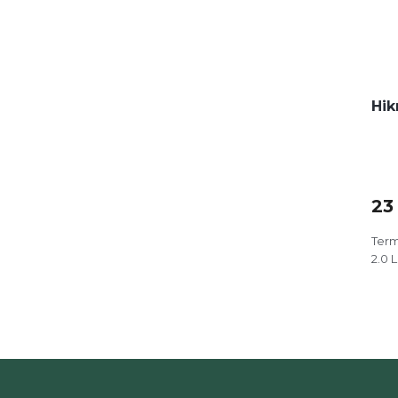
Hik
23
Term
2.0 