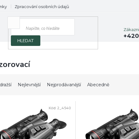
nky
Zpracování osobních údajů
Prodávané značky
Zákazn
+420
HLEDAT
zorovací
dražší
Nejlevnější
Nejprodávanější
Abecedně
Kód:
2_4540