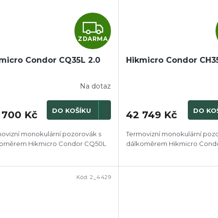
Z
ZDARMA
D
micro Condor CQ35L 2.0
Hikmicro Condor CH3
A
R
Na dotaz
M
DO KOŠÍKU
DO KO
 700 Kč
42 749 Kč
A
ovizní monokulární pozorovák s
Termovizní monokulární poz
koměrem Hikmicro Condor CQ50L
dálkoměrem Hikmicro Cond
Kód:
2_4429