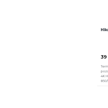
Hik
39
Term
pozo
4K H
850/