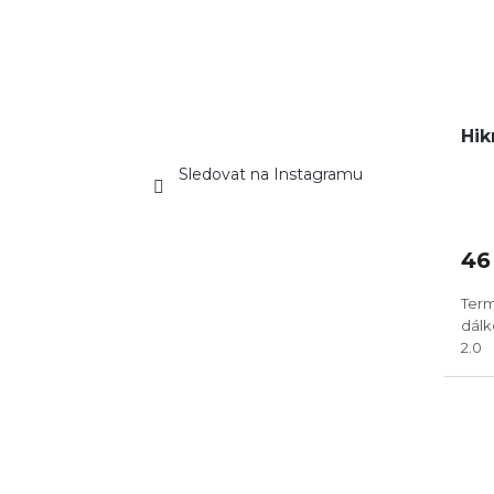
Hik
Sledovat na Instagramu
46
Term
dál
2.0