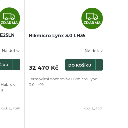
Z
Z
ZDARMA
ZDARMA
D
D
HE25LN
A
Hikmicro Lynx 3.0 LH35
A
R
R
Na dotaz
Na dotaz
Průměrné
hodnocení
M
M
produktu
ŠÍKU
DO KOŠÍKU
32 470 Kč
je
A
A
4,0
z
í
Termovizní pozorovák Hikmicro Lynx
5
o Habrok
3.0 LH19
hvězdiček.
 a
Kód:
2_4391
Kód:
2_4501