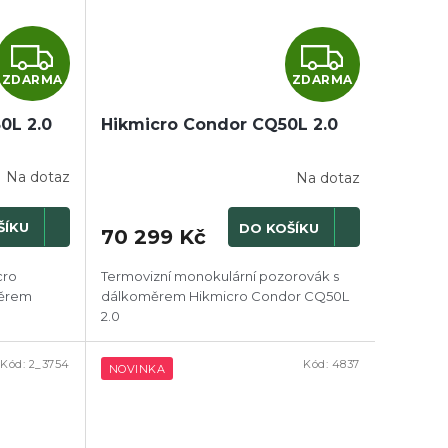
Z
Z
ZDARMA
ZDARMA
D
D
0L 2.0
A
Hikmicro Condor CQ50L 2.0
A
R
R
Na dotaz
Na dotaz
M
M
ŠÍKU
DO KOŠÍKU
70 299 Kč
A
A
cro
Termovizní monokulární pozorovák s
měrem
dálkoměrem Hikmicro Condor CQ50L
2.0
Kód:
2_3754
Kód:
4837
NOVINKA