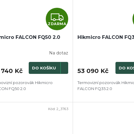
Z
ZDARMA
D
micro FALCON FQ50 2.0
Hikmicro FALCON FQ3
A
R
Na dotaz
M
DO KOŠÍKU
DO KO
 740 Kč
53 090 Kč
A
ovizní pozorovák Hikmicro
Termovizní pozorovák Hikmi
CON FQ50 2.0
FALCON FQ35 2.0
Kód:
2_3763