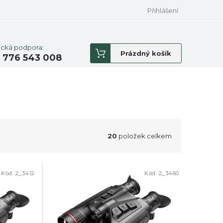
Přihlášení
ická podpora:
Nákupní
Prázdný košík
 776 543 008
košík
20
položek celkem
Kód:
2_3412
Kód:
2_3460