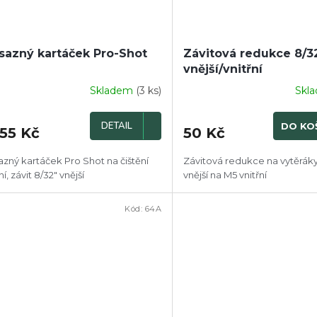
azný kartáček Pro-Shot
Závitová redukce 8/32
vnější/vnitřní
Skladem
(3 ks)
Skl
DETAIL
DO KO
55 Kč
50 Kč
zný kartáček Pro Shot na čištění
Závitová redukce na vytěráky
í, závit 8/32" vnější
vnější na M5 vnitřní
Kód:
64A