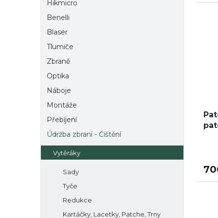
Hikmicro
Benelli
Blaser
Tlumiče
Zbraně
Optika
Náboje
Montáže
Pat
Přebíjení
pat
Údržba zbraní - Čištění
Vytěráky
70
Sady
Tyče
Redukce
Kartáčky, Lacetky, Patche, Trny