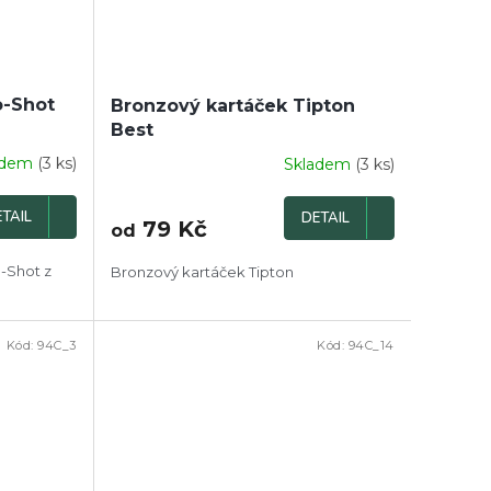
o-Shot
Bronzový kartáček Tipton
Best
adem
(3 ks)
Skladem
(3 ks)
TAIL
DETAIL
79 Kč
od
o-Shot z
Bronzový kartáček Tipton
Kód:
94C_3
Kód:
94C_14