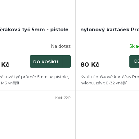
ěráková tyč 5mm - pistole
nylonový kartáček Pr
Na dotaz
Skl
DE
DO KOŠÍKU
 Kč
80 Kč
ráková tyč průměr 5mm na pistole,
Kvalitní puškové kartáčky Pr
t M3 vnější
nylonu, závit 8-32 vnější
Kód:
22R