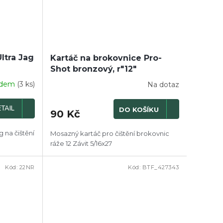
ltra Jag
Kartáč na brokovnice Pro-
Shot bronzový, r"12"
adem
(3 ks)
Na dotaz
TAIL
DO KOŠÍKU
90 Kč
g na čištění
Mosazný kartáč pro čištění brokovnic
ráže 12 Závit 5/16x27
Kód:
22NR
Kód:
BTF_427343