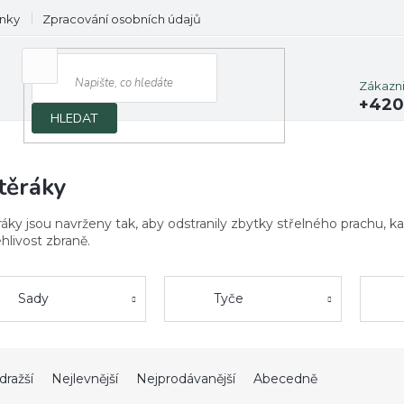
nky
Zpracování osobních údajů
Prodávané značky
Zákazn
+420
HLEDAT
těráky
ráky jsou navrženy tak, aby odstranily zbytky střelného prachu, 
hlivost zbraně.
Sady
Tyče
dražší
Nejlevnější
Nejprodávanější
Abecedně