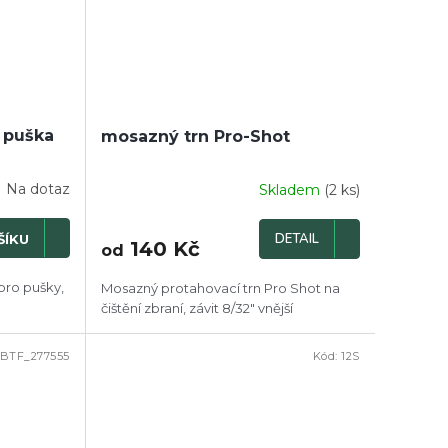
 puška
mosazný trn Pro-Shot
Na dotaz
Skladem
(2 ks)
DETAIL
ŠÍKU
140 Kč
od
pro pušky,
Mosazný protahovací trn Pro Shot na
čištění zbraní, závit 8/32" vnější
BTF_277555
Kód:
12S