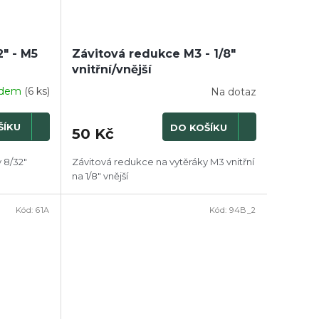
" - M5
Závitová redukce M3 - 1/8"
vnitřní/vnější
adem
(6 ks)
Na dotaz
ŠÍKU
DO KOŠÍKU
50 Kč
 8/32"
Závitová redukce na vytěráky M3 vnitřní
na 1/8" vnější
Kód:
61A
Kód:
94B_2