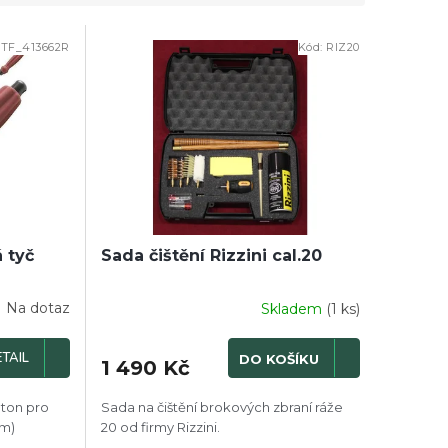
TF_413662R
Kód:
RIZ20
 tyč
Sada čištění Rizzini cal.20
Na dotaz
Skladem
(1 ks)
Průměrné
hodnocení
produktu
TAIL
DO KOŠÍKU
1 490 Kč
je
4,0
z
pton pro
Sada na čištění brokových zbraní ráže
5
mm)
20 od firmy Rizzini.
hvězdiček.