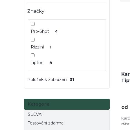
e
e
V
n
l
Značky
ý
í
p
p
i
r
Pro-Shot
4
s
o
p
d
Rizzini
r
1
u
o
k
d
t
Tipton
8
u
ů
k
Kar
t
Položek k zobrazení:
31
Tip
ů
Přeskočit
Kategorie
kategorie
od
SLEVA!
Karb
Testování zdarma
ráže