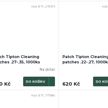
Kód:
BTF_279375
Kód
ch Tipton Cleaning
Patch Tipton Cleanin
ches .27-.35, 1000ks
patches .22-.27, 1000k
Na dotaz
DO KOŠÍKU
DO KO
0 Kč
620 Kč
Kód:
BTF_777890