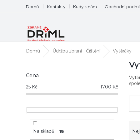
Přejít
Domů
Kontakty
Kudy k nám
Obchodní podmí
na
obsah
Domů
Údržba zbraní - Čištění
Vytěráky
P
Vy
o
Cena
s
Vytě
t
spole
25
Kč
1700
Kč
r
a
n
n
í
Ř
p
a
a
Na skladě
Nej
18
z
n