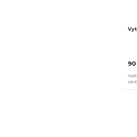
Vyt
90
Vytě
závi