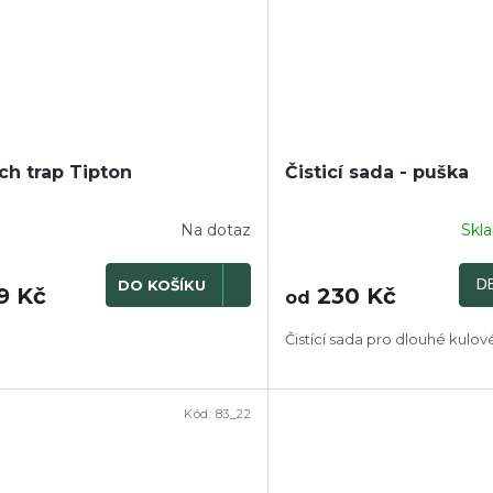
ch trap Tipton
Čisticí sada - puška
Na dotaz
Skl
DE
DO KOŠÍKU
9 Kč
230 Kč
od
Čistící sada pro dlouhé kulov
Kód:
83_22