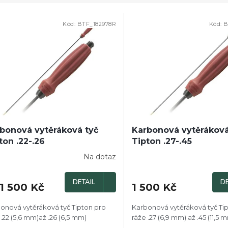
Kód:
BTF_182978R
Kód:
B
bonová vytěráková tyč
Karbonová vytěráková
ton .22-.26
Tipton .27-.45
Na dotaz
DETAIL
DE
1 500 Kč
1 500 Kč
onová vytěráková tyč Tipton pro
Karbonová vytěráková tyč Ti
 .22 (5,6 mm)až .26 (6,5 mm)
ráže .27 (6,9 mm) až .45 (11,5 