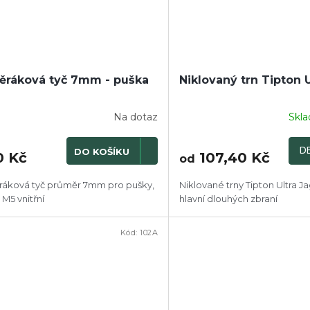
ěráková tyč 7mm - puška
Niklovaný trn Tipton U
Na dotaz
Skl
DE
DO KOŠÍKU
0 Kč
107,40 Kč
od
ráková tyč průměr 7mm pro pušky,
Niklované trny Tipton Ultra Ja
 M5 vnitřní
hlavní dlouhých zbraní
Kód:
102A