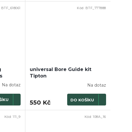
:
BTF_618061
Kód:
BTF_777888
g
universal Bore Guide kit
s
Tipton
Na dotaz
Na dotaz
ŠÍKU
DO KOŠÍKU
550 Kč
Kód:
111_9
Kód:
108A_16