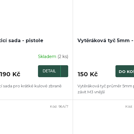
ticí sada - pistole
Vytěráková tyč 5mm -
Skladem
(2 ks)
Průměrné
hodnocení
produktu
DETAIL
DO KO
190 Kč
150 Kč
je
4,0
z
ící sada pro krátké kulové zbraně
Vytěráková tyč průměr 5mm 
5
závit M3 vnější
hvězdiček.
Kód:
96A/7
Kód: