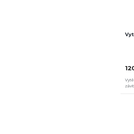
Vyt
12
Vytě
závit