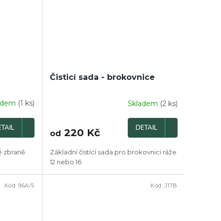
Čisticí sada - brokovnice
adem
(1 ks)
Skladem
(2 ks)
TAIL
DETAIL
220 Kč
od
é zbraně
Základní čistící sada pro brokovnici ráže
12 nebo 16
Kód:
96A/5
Kód:
J17B