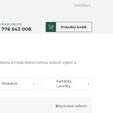
Přihlášení
ická podpora:
Nákupní
Prázdný košík
 776 543 008
košík
karbonu a mědi, které mohou ovlivnit výkon a
Kartáčky,
Redukce
Lacetky,
Patche, Trny
31
položek celkem