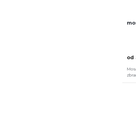
mos
od
Mosa
zbran