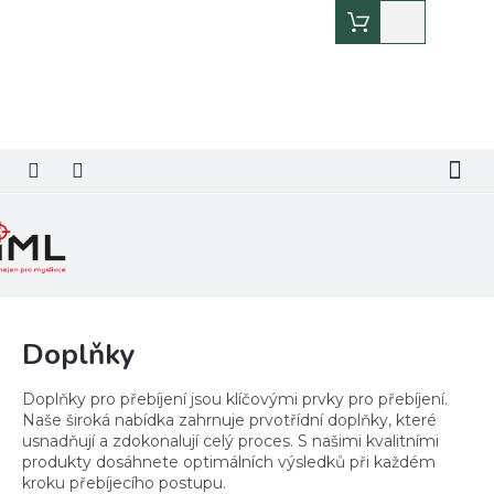
Přejít
Nákupní
na
košík
obsah
Doplňky
Doplňky pro přebíjení jsou klíčovými prvky pro přebíjení.
Naše široká nabídka zahrnuje prvotřídní doplňky, které
usnadňují a zdokonalují celý proces. S našimi kvalitními
produkty dosáhnete optimálních výsledků při každém
kroku přebíjecího postupu.