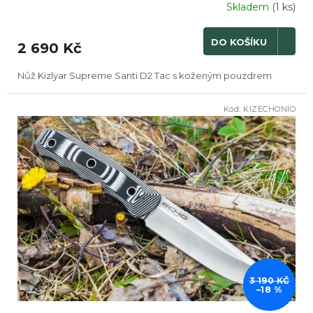
Skladem
(1 ks)
DO KOŠÍKU
2 690 Kč
Nůž Kizlyar Supreme Santi D2 Tac s koženým pouzdrem
Kód:
KIZECHONIO
DOPRODEJ
3 190 KČ
–18 %