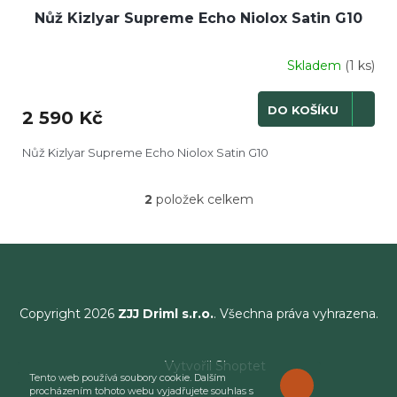
Nůž Kizlyar Supreme Echo Niolox Satin G10
Skladem
(1 ks)
DO KOŠÍKU
2 590 Kč
Nůž Kizlyar Supreme Echo Niolox Satin G10
2
položek celkem
O
v
l
á
d
a
c
Copyright 2026
ZJJ Driml s.r.o.
. Všechna práva vyhrazena.
í
p
r
Vytvořil Shoptet
v
Tento web používá soubory cookie. Dalším
ROZUMÍM
k
procházením tohoto webu vyjadřujete souhlas s