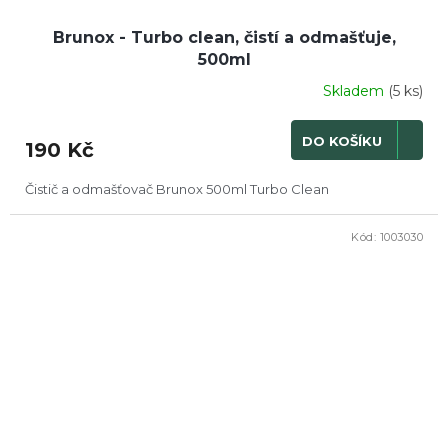
Brunox - Turbo clean, čistí a odmašťuje,
500ml
Skladem
(5 ks)
Průměrné
hodnocení
produktu
DO KOŠÍKU
190 Kč
je
4,0
z
Čistič a odmašťovač Brunox 500ml Turbo Clean
5
hvězdiček.
Kód:
1003030