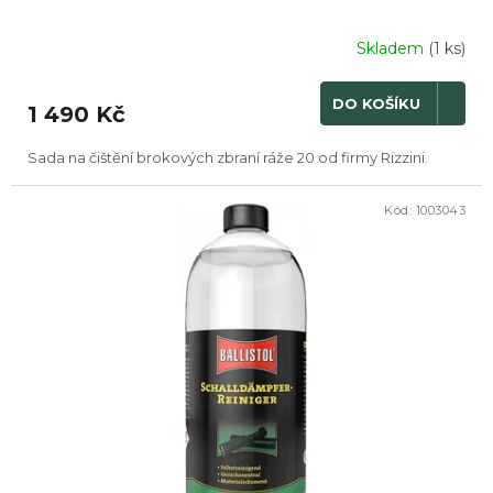
Skladem
(1 ks)
Průměrné
hodnocení
produktu
DO KOŠÍKU
1 490 Kč
je
4,0
z
Sada na čištění brokových zbraní ráže 20 od firmy Rizzini.
5
hvězdiček.
Kód:
1003043