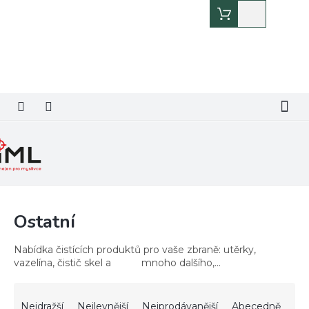
Přejít
Nákupní
na
košík
obsah
Ostatní
Nabídka čistících produktů pro vaše zbraně: utěrky,
vazelína, čistič skel a mnoho dalšího,...
Ř
a
Nejdražší
Nejlevnější
Nejprodávanější
Abecedně