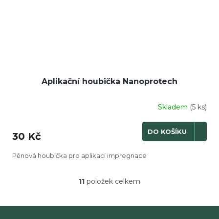
Aplikační houbička Nanoprotech
Skladem
(5 ks)
DO KOŠÍKU
30 Kč
Pěnová houbička pro aplikaci impregnace
11
položek celkem
O
v
l
á