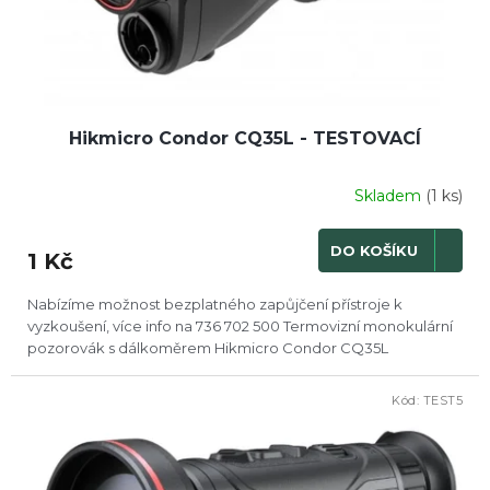
k
t
ů
Hikmicro Condor CQ35L - TESTOVACÍ
Skladem
(1 ks)
DO KOŠÍKU
1 Kč
Nabízíme možnost bezplatného zapůjčení přístroje k
vyzkoušení, více info na 736 702 500 Termovizní monokulární
pozorovák s dálkoměrem Hikmicro Condor CQ35L
Kód:
TEST5