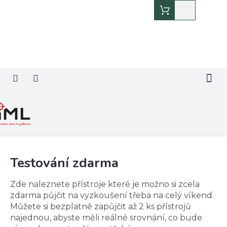
Přejít
Nákupní
na
košík
obsah
Testování zdarma
Zde naleznete přístroje které je možno si zcela
zdarma půjčit na vyzkoušení třeba na celý víkend.
Můžete si bezplatně zapůjčit až 2 ks přístrojů
najednou, abyste měli reálné srovnání, co bude