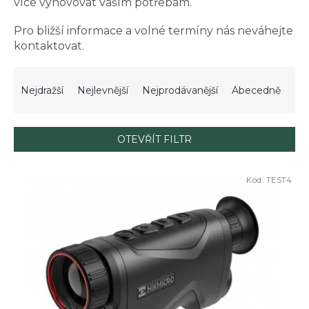
více vyhovovat vaším potřebám.
Pro bližší informace a volné termíny nás neváhejte
kontaktovat.
Ř
a
Nejdražší
Nejlevnější
Nejprodávanější
Abecedně
z
e
n
OTEVŘÍT FILTR
í
p
V
r
Kód:
TEST4
ý
o
p
d
i
u
s
k
p
t
r
ů
o
d
u