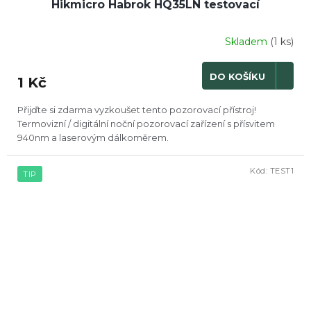
Hikmicro Habrok HQ35LN testovací
Skladem
(1 ks)
DO KOŠÍKU
1 Kč
Přijďte si zdarma vyzkoušet tento pozorovací přístroj!
Termovizní / digitální noční pozorovací zařízení s přísvitem
940nm a laserovým dálkoměrem.
Kód:
TEST1
TIP