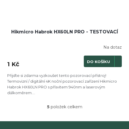
Hikmicro Habrok HX60LN PRO - TESTOVACÍ
Na dotaz
DO KOŠÍKU
1 Kč
Přijďte si zdarma vyzkoušet tento pozorovací přístroj!
Termovizní / digitální 4K noční pozorovací zařízení Hikmicro
Habrok HX60LN PRO s přísvitem 940nm a laserovým
dálkoměrem....
5
položek celkem
O
v
l
á