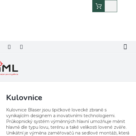
Přejít
Nákupní
na
košík
obsah
Kulovnice
Kulovnice Blaser jsou špičkové lovecké zbraně s
vynikajícím designem a inovativními technologiemi.
Průkopnický systém výměnných hlavní umožňuje měnit
hlavně dle typu lovu, terénu a také velikosti lovené zvěře.
Unikátní je výměna zaměřovačů na sedlové montáži, která