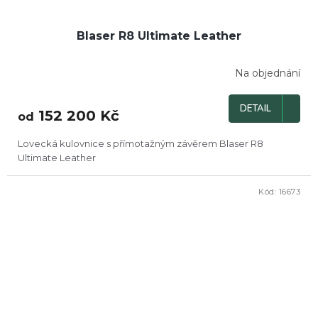
Blaser R8 Ultimate Leather
Na objednání
DETAIL
152 200 Kč
od
Lovecká kulovnice s přímotažným závěrem Blaser R8
Ultimate Leather
Kód:
16673