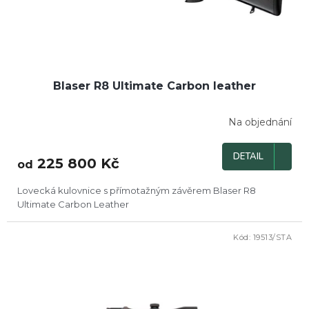
k
t
ů
Blaser R8 Ultimate Carbon leather
Na objednání
Průměrné
hodnocení
produktu
DETAIL
225 800 Kč
je
od
3,3
z
Lovecká kulovnice s přímotažným závěrem Blaser R8
5
Ultimate Carbon Leather
hvězdiček.
Kód:
19513/STA