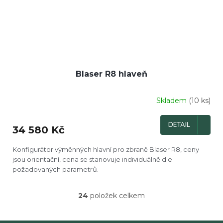
Blaser R8 hlaveň
Skladem
(10 ks)
DETAIL
34 580 Kč
Konfigurátor výměnných hlavní pro zbraně Blaser R8, ceny
jsou orientační, cena se stanovuje individuálně dle
požadovaných parametrů.
24
položek celkem
O
v
l