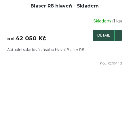
Blaser R8 hlaveň - Skladem
Skladem
(1 ks)
Průměrné
hodnocení
produktu
DETAIL
42 050 Kč
je
od
5,0
z
Aktuální skladová zásoba hlavní Blaser R8.
5
hvězdiček.
Kód:
0210443