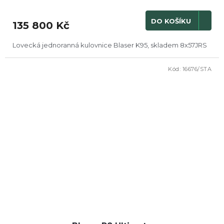
DO KOŠÍKU
135 800 Kč
Lovecká jednoranná kulovnice Blaser K95, skladem 8x57JRS
Kód:
16676/STA