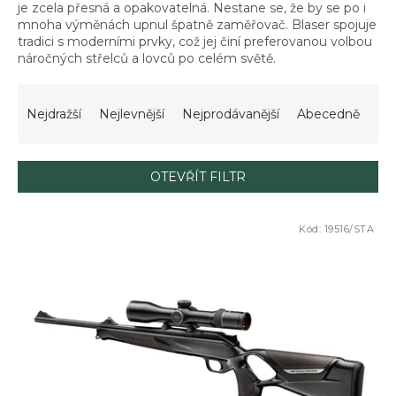
je zcela přesná a opakovatelná. Nestane se, že by se po i
mnoha výměnách upnul špatně zaměřovač. Blaser spojuje
tradici s moderními prvky, což jej činí preferovanou volbou
náročných střelců a lovců po celém světě.
Ř
a
Nejdražší
Nejlevnější
Nejprodávanější
Abecedně
z
e
n
OTEVŘÍT FILTR
í
p
V
r
Kód:
19516/STA
ý
o
p
d
i
u
s
k
p
t
r
ů
o
d
u