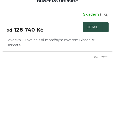
Blaser R8 Ultimate
Skladem
(1 ks)
Průměrné
hodnocení
produktu
DETAIL
128 740 Kč
je
od
4,6
z
Lovecká kulovnice s přímotažným závěrem Blaser R8
5
Ultimate
hvězdiček.
Kód:
17231