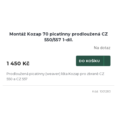
Montáž Kozap 70 picatinny prodloužená CZ
550/557 1-díl.
Na dotaz
DO KOŠÍKU
1 450 Kč
Prodloužená picatinny (weaver) lišta Kozap pro zbraně CZ
550 a CZ 557
Kód:
1001283