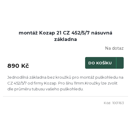
montáž Kozap 21 CZ 452/5/7 násuvná
základna
Na dotaz
DO KOŠÍKU
890 Kč
Jednodílná základna bez kroužků pro montáž puškohledu na
CZ 452/5/7 od firmy Kozap. Pro šínu 11mm.Kroužky lze zvolit
dle průměru tubusu vašeho puškohledu.
Kód:
1001163