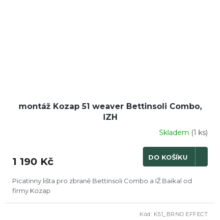
montáž Kozap 51 weaver Bettinsoli Combo,
IZH
Skladem
(1 ks)
DO KOŠÍKU
1 190 Kč
Picatinny lišta pro zbraně Bettinsoli Combo a IŽ Baikal od
firmy Kozap
Kód:
K51_BRNO EFFECT