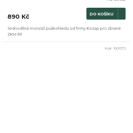
DO KOŠÍKU
890 Kč
Jednodílná monzáž puškohledu od firmy Kozap pro zbraně
ZKM 611
Kód:
1001073