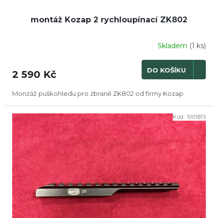
montáž Kozap 2 rychloupínací ZK802
Skladem
(1 ks)
DO KOŠÍKU
2 590 Kč
Monzáž puškohledu pro zbraně ZK802 od firmy Kozap
Kód:
1001815