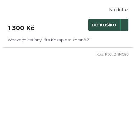
Na dotaz
DO KOŠÍKU
1 300 Kč
Weaver/picatinny lišta Kozap pro zbraně ZH
Kód:
K68_BRNO98