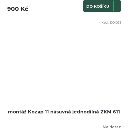
DO KOŠÍKU
900 Kč
Kód:
1001031
montáž Kozap 11 násuvná jednodílná ZKM 611
Na dotaz