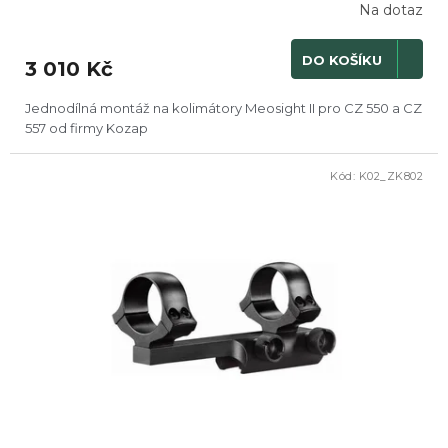
Na dotaz
DO KOŠÍKU
3 010 Kč
Jednodílná montáž na kolimátory Meosight II pro CZ 550 a CZ
557 od firmy Kozap
Kód:
K02_ZK802