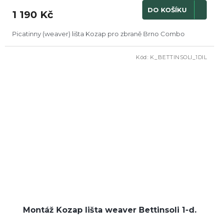
DO KOŠÍKU
1 190 Kč
Picatinny (weaver) lišta Kozap pro zbraně Brno Combo
Kód:
K_BETTINSOLI_1DIL
Montáž Kozap lišta weaver Bettinsoli 1-d.