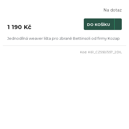
Na dotaz
DO KOŠÍKU
1 190 Kč
Jednodílná weaver lišta pro zbraně Bettinsoli od firmy Kozap
Kód:
K61_CZ550/557_2DIL