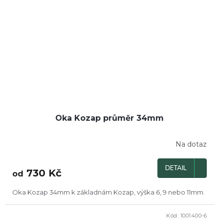
Oka Kozap průměr 34mm
Na dotaz
DETAIL
730 Kč
od
Oka Kozap 34mm k základnám Kozap, výška 6, 9 nebo 11mm.
Kód:
1001400-6