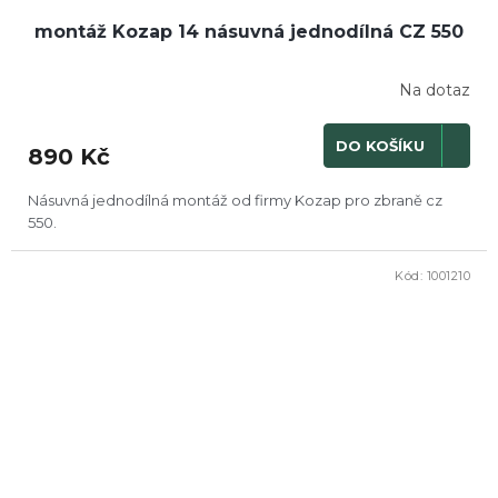
montáž Kozap 14 násuvná jednodílná CZ 550
Na dotaz
DO KOŠÍKU
890 Kč
Násuvná jednodílná montáž od firmy Kozap pro zbraně cz
550.
Kód:
1001210