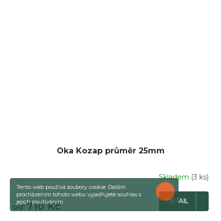
Oka Kozap průměr 25mm
Skladem
(3 ks)
Tento web používá soubory cookie. Dalším
ROZUMÍM
procházením tohoto webu vyjadřujete souhlas s
DETAIL
jejich používáním.
710 Kč
od