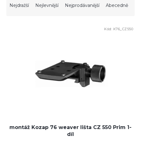
a
Nejdražší
Nejlevnější
Nejprodávanější
Abecedně
z
e
V
n
Kód:
K76_CZ550
ý
í
p
p
i
r
s
o
p
d
r
u
o
k
d
t
u
ů
k
t
ů
montáž Kozap 76 weaver lišta CZ 550 Prim 1-
díl