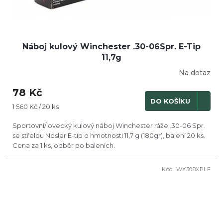
Náboj kulový Winchester .30-06Spr. E-Tip
11,7g
Na dotaz
78 Kč
DO KOŠÍKU
Měrná
1 560 Kč / 20 ks
cena:
Sportovní/lovecký kulový náboj Winchester ráže .30-06 Spr.
se střelou Nosler E-tip o hmotnosti 11,7 g (180gr), balení 20 ks.
Cena za 1 ks, odběr po baleních.
Kód:
WX308XPLF