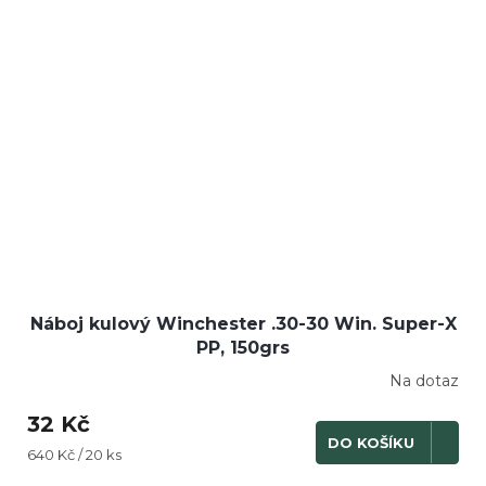
Náboj kulový Winchester .30-30 Win. Super-X
PP, 150grs
Na dotaz
32 Kč
DO KOŠÍKU
Měrná
640 Kč / 20 ks
cena: