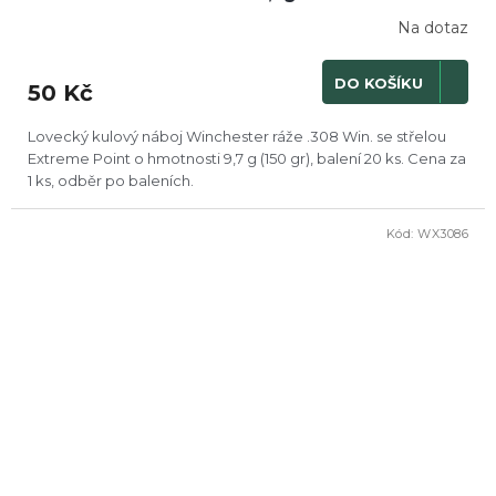
Na dotaz
DO KOŠÍKU
50 Kč
Lovecký kulový náboj Winchester ráže .308 Win. se střelou
Extreme Point o hmotnosti 9,7 g (150 gr), balení 20 ks. Cena za
1 ks, odběr po baleních.
Kód:
WX3086