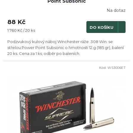
Point Subsonic
Na dotaz
88 Kč
DO KOŠÍKU
Měrná
1 760 Kč / 20 ks
cena:
Podzvukový kulový náboj Winchester ráže .308 Win. se
střelou Power Point Subsonic o hmotnosti 12 g (185 gr), balení
20 ks. Cena za 1 ks, odběr po baleních.
Kód:
WS3006ET