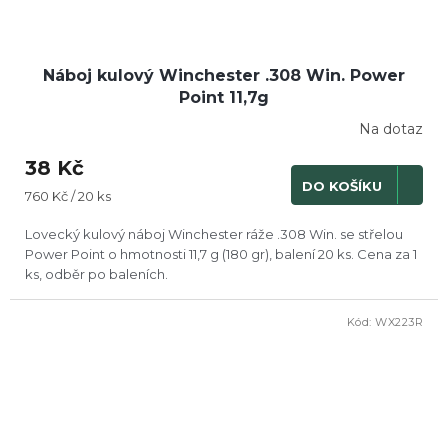
Náboj kulový Winchester .308 Win. Power
Point 11,7g
Na dotaz
38 Kč
DO KOŠÍKU
Měrná
760 Kč / 20 ks
cena:
Lovecký kulový náboj Winchester ráže .308 Win. se střelou
Power Point o hmotnosti 11,7 g (180 gr), balení 20 ks. Cena za 1
ks, odběr po baleních.
Kód:
WX223R