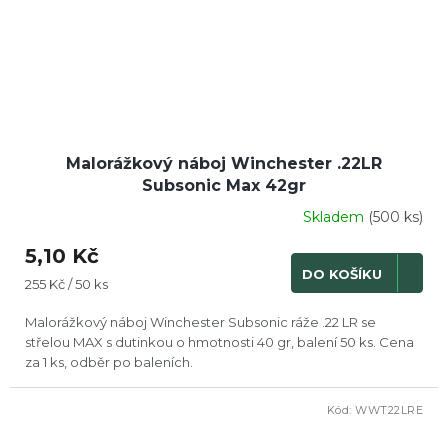
Malorážkový náboj Winchester .22LR
Subsonic Max 42gr
Skladem
(500 ks)
5,10 Kč
DO KOŠÍKU
Měrná
255 Kč / 50 ks
cena:
Malorážkový náboj Winchester Subsonic ráže .22 LR se
střelou MAX s dutinkou o hmotnosti 40 gr, balení 50 ks. Cena
za 1 ks, odběr po baleních.
Kód:
WWT22LRE