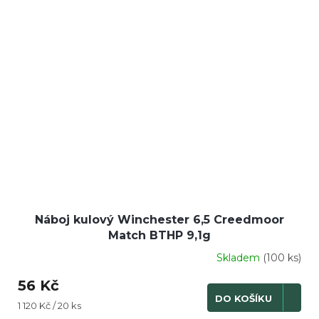
Náboj kulový Winchester 6,5 Creedmoor
Match BTHP 9,1g
Skladem
(100 ks)
56 Kč
DO KOŠÍKU
Měrná
1 120 Kč / 20 ks
cena: