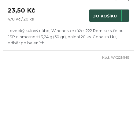
23,50 Kč
DO KOŠÍKU
Měrná
470 Kč / 20 ks
cena:
Lovecký kulový náboj Winchester ráže .222 Rem. se střelou
JSP o hmotnosti 3,24 g (50 gr), balení 20 ks. Cena za 1 ks,
odběr po baleních.
Kód:
WX22MHE