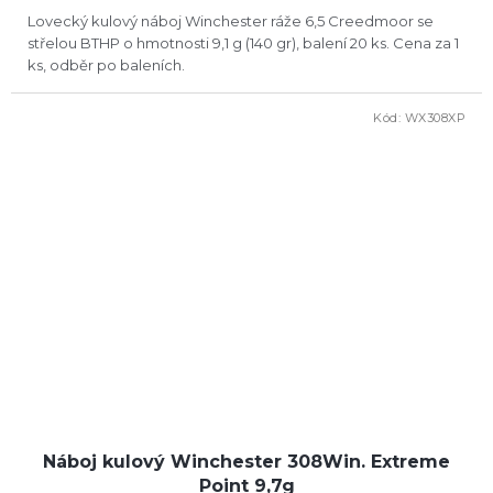
Lovecký kulový náboj Winchester ráže 6,5 Creedmoor se
střelou BTHP o hmotnosti 9,1 g (140 gr), balení 20 ks. Cena za 1
ks, odběr po baleních.
Kód:
WX308XP
Náboj kulový Winchester 308Win. Extreme
Point 9,7g