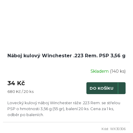
Náboj kulový Winchester .223 Rem. PSP 3,56 g
Skladem
(140 ks)
Průměrné
hodnocení
34 Kč
produktu
DO KOŠÍKU
je
Měrná
680 Kč / 20 ks
2,0
cena:
z
Lovecký kulový náboj Winchester ráže .223 Rem. se střelou
5
PSP o hmotnosti 3,56 g (55 gr), balení 20 ks. Cena za 1 ks,
hvězdiček.
odběr po baleních.
Kód:
WX30306