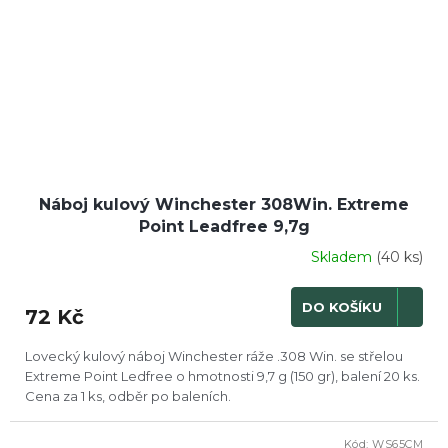
Náboj kulový Winchester 308Win. Extreme
Point Leadfree 9,7g
Skladem
(40 ks)
DO KOŠÍKU
72 Kč
Lovecký kulový náboj Winchester ráže .308 Win. se střelou
Extreme Point Ledfree o hmotnosti 9,7 g (150 gr), balení 20 ks.
Cena za 1 ks, odběr po baleních.
Kód:
WS65CM