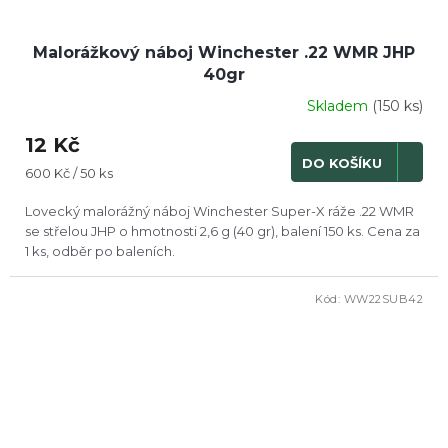
Malorážkový náboj Winchester .22 WMR JHP
40gr
Skladem
(150 ks)
12 Kč
DO KOŠÍKU
Měrná
600 Kč / 50 ks
cena:
Lovecký malorážný náboj Winchester Super-X ráže .22 WMR
se střelou JHP o hmotnosti 2,6 g (40 gr), balení 150 ks. Cena za
1 ks, odběr po baleních.
Kód:
WW22SUB42