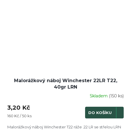
Malorážkový náboj Winchester 22LR T22,
40gr LRN
Skladem
(150 ks)
3,20 Kč
DO KOŠÍKU
Měrná
160 Kč / 50 ks
cena:
Malorážkový náboj Winchester T22 ráže .22 LR se střelou LRN