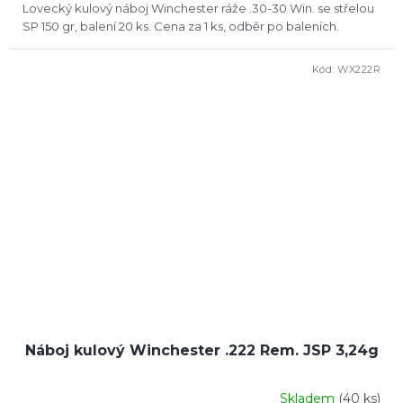
Lovecký kulový náboj Winchester ráže .30-30 Win. se střelou
SP 150 gr, balení 20 ks. Cena za 1 ks, odběr po baleních.
Kód:
WX222R
Náboj kulový Winchester .222 Rem. JSP 3,24g
Skladem
(40 ks)