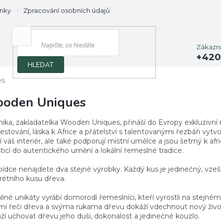
nky
Zpracování osobních údajů
Prodávané značky
Zákazn
+420
HLEDAT
es
oden Uniques
nika, zakladatelka Wooden Uniques, přináší do Evropy exkluzivn
estování, láska k Africe a přátelství s talentovanými řezbáři vytvo
 váš interiér, ale také podporují místní umělce a jsou šetrný k 
ticí do autentického umění a lokální řemeslné tradice.
ídce nenajdete dva stejné výrobky. Každý kus je jedinečný, vzešl
rétního kusu dřeva.
ěné unikáty vyrábí domorodí řemeslníci, kteří vyrostli na stejné
mí řeči dřeva a svýma rukama dřevu dokáží vdechnout nový živo
ží uchovat dřevu jeho duši, dokonalost a jedinečné kouzlo.