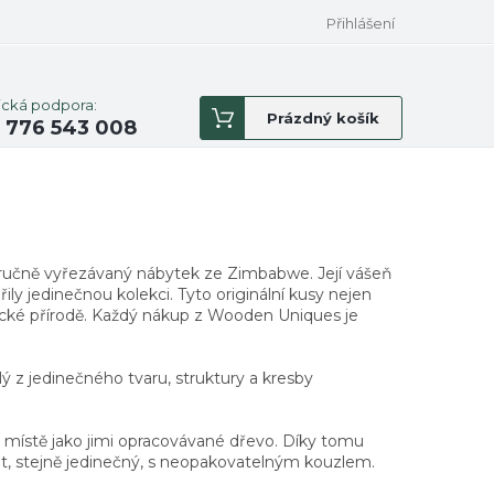
Přihlášení
ická podpora:
Nákupní
Prázdný košík
 776 543 008
košík
í ručně vyřezávaný nábytek ze Zimbabwe. Její vášeň
řily jedinečnou kolekci. Tyto originální kusy nejen
africké přírodě. Každý nákup z Wooden Uniques je
ý z jedinečného tvaru, struktury a kresby
m místě jako jimi opracovávané dřevo. Díky tomu
t, stejně jedinečný, s neopakovatelným kouzlem.