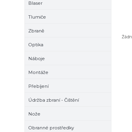
Blaser
e
l
Tlumiče
Zbraně
Žádn
Optika
Náboje
Montáže
Přebíjení
Údržba zbraní - Čištění
Nože
Obranné prostředky