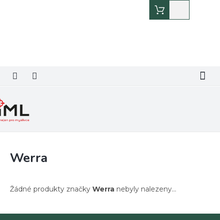
Přejít
Nákupní
na
košík
obsah
Werra
Žádné produkty značky
Werra
nebyly nalezeny...