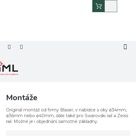
Přejít
Nákupní
na
košík
obsah
Montáže
Originál montáž od firmy Blaser, v nabídce s oky ø34mm,
ø36mm nebo ø40mm, dále také pro Swarovski rail a Zeiss
rail. Možné je i objednání samotné základny.
Ř