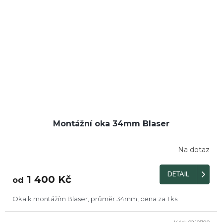
Montážní oka 34mm Blaser
Na dotaz
DETAIL
1 400 Kč
od
Oka k montážím Blaser, průměr 34mm, cena za 1 ks