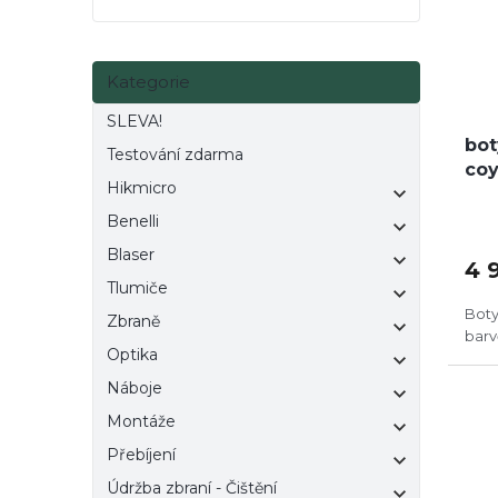
e
p
d
l
r
u
o
k
Přeskočit
Kategorie
kategorie
d
t
u
ů
SLEVA!
k
bot
Testování zdarma
t
coy
Hikmicro
ů
Benelli
Blaser
4 
Tlumiče
Boty
Zbraně
bar
Optika
Náboje
DO
Montáže
Přebíjení
Údržba zbraní - Čištění