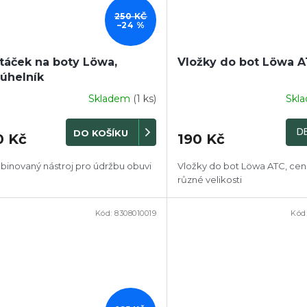
250 KČ
–24 %
táček na boty Löwa,
Vložky do bot Löwa 
júhelník
Skladem
(1 ks)
Skl
DE
DO KOŠÍKU
0 Kč
190 Kč
inovaný nástroj pro údržbu obuvi
Vložky do bot Löwa ATC, cena
různé velikosti
Kód:
8308010019
Kód
PRODEJ