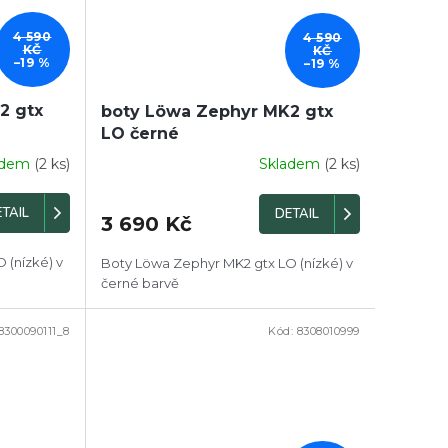
4 590
4 590
KČ
KČ
–19 %
–19 %
2 gtx
boty Löwa Zephyr MK2 gtx
LO černé
adem
(2 ks)
Skladem
(2 ks)
TAIL
DETAIL
3 690 Kč
 (nízké) v
Boty Löwa Zephyr MK2 gtx LO (nízké) v
černé barvě
8300090111_8
Kód:
8308010999
DOPRODEJ