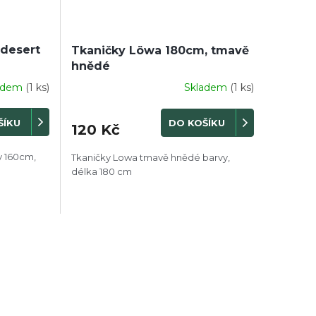
 desert
Tkaničky Löwa 180cm, tmavě
hnědé
adem
(1 ks)
Skladem
(1 ks)
ŠÍKU
DO KOŠÍKU
120 Kč
y 160cm,
Tkaničky Lowa tmavě hnědé barvy,
délka 180 cm