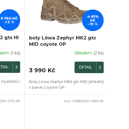
4 970
5 750 KČ
KČ
–13 %
–19 %
 gtx HI
boty Löwa Zephyr MK2 gtx
MID coyote OP
adem
(1 ks)
Skladem
(2 ks)
TAIL
DETAIL
3 990 Kč
 (vysoké) v
Boty Löwa Zephyr MK2 gtx MID (střední)
v barvě Coyote OP
0D94-0731-85
Kód:
310890D64-0999-85
DOPRODEJ