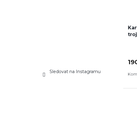
Kar
tro
19
Sledovat na Instagramu
Komb
DO