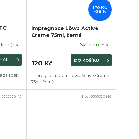
170 KČ
–29 %
ATC
Impregnace Löwa Active
Creme 75ml, černá
adem
(2 ks)
Skladem
(9 ks)
TAIL
DO KOŠÍKU
120 Kč
 za 1 pár,
Impregnační krém Löwa Active Creme
75ml, černý
:
8305850410
Kód:
8305020493