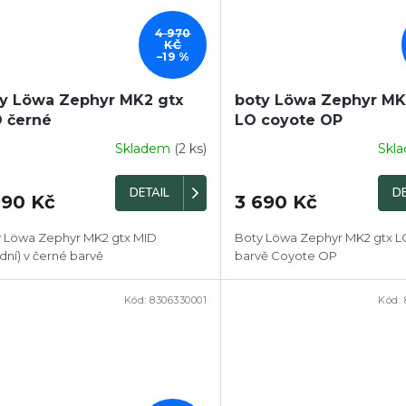
4 970
KČ
–19 %
y Löwa Zephyr MK2 gtx
boty Löwa Zephyr MK
 černé
LO coyote OP
Skladem
(2 ks)
Skl
DETAIL
DE
990 Kč
3 690 Kč
 Löwa Zephyr MK2 gtx MID
Boty Löwa Zephyr MK2 gtx LO
ední) v černé barvě
barvě Coyote OP
Kód:
8306330001
Kód:
PRODEJ