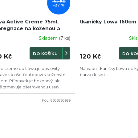
165 KČ
–27 %
a Active Creme 75ml,
tkaničky Löwa 160cm
regnace na koženou a
tilní membránovou obuv
Skladem
(7 ks)
Skl
DO KOŠÍKU
DO KO
0 Kč
120 Kč
ve creme od Löwa je pastovitý
Náhradní tkaničky Löwa délk
ravek k ošetření obuvi s koženým
barva desert
kem. Přípravek je bezbarvý, ale
ě ztmavuje ošetřovanou useň.
ovává u nubuku a semiše
dní...
Kód:
8305860999