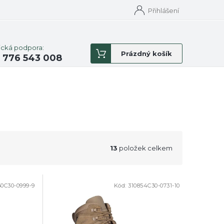
Přihlášení
ická podpora:
Nákupní
Prázdný košík
 776 543 008
košík
13
položek celkem
50C30-0999-9
Kód:
310854C30-0731-10
DOPRODEJ