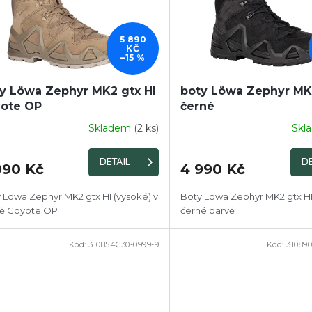
5 890
KČ
–15 %
y Löwa Zephyr MK2 gtx HI
boty Löwa Zephyr MK2
ote OP
černé
Skladem
(2 ks)
Skl
DETAIL
DE
990 Kč
4 990 Kč
 Löwa Zephyr MK2 gtx HI (vysoké) v
Boty Löwa Zephyr MK2 gtx HI
vě Coyote OP
černé barvě
Kód:
310854C30-0999-9
Kód:
31089
PRODEJ
DOPRODEJ