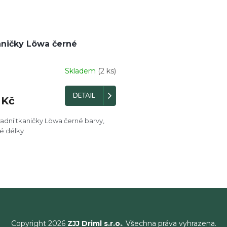
ničky Löwa černé
Skladem
(2 ks)
DETAIL
 Kč
adní tkaničky Löwa černé barvy,
é délky
O
v
l
á
d
a
c
í
Copyright 2026
ZJJ Driml s.r.o.
. Všechna práva vyhrazena.