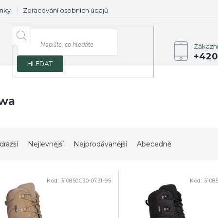
nky
Zpracování osobních údajů
Prodávané značky
Zákazn
+420
HLEDAT
wa
dražší
Nejlevnější
Nejprodávanější
Abecedně
Kód:
310850C30-0731-95
Kód:
3108
PRODEJ
DOPRODEJ