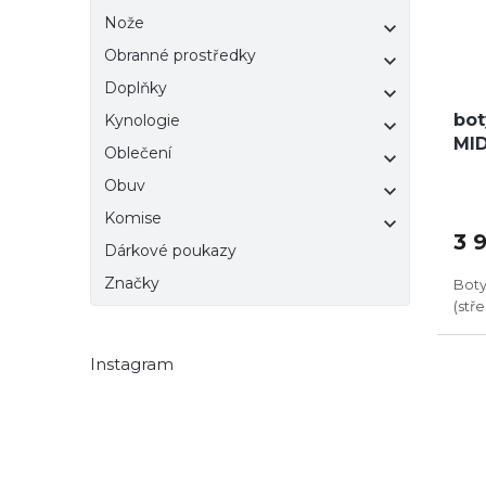
Nože
Obranné prostředky
Doplňky
bot
Kynologie
MID
Oblečení
Obuv
Komise
3 
Dárkové poukazy
Značky
Boty
(stř
Instagram
DO