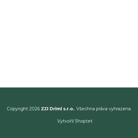
Copyright 2026
ZJJ Driml s.r.o.
. Všechna práva vyhrazena.
Vytvořil Shoptet