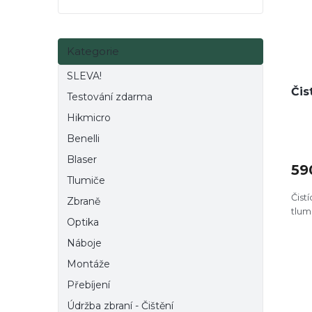
e
p
d
l
r
u
o
k
Přeskočit
Kategorie
kategorie
d
t
u
ů
SLEVA!
k
Čis
Testování zdarma
t
Hikmicro
ů
Benelli
Blaser
59
Tlumiče
Čist
Zbraně
tlum
Optika
Náboje
Montáže
Přebíjení
Údržba zbraní - Čištění