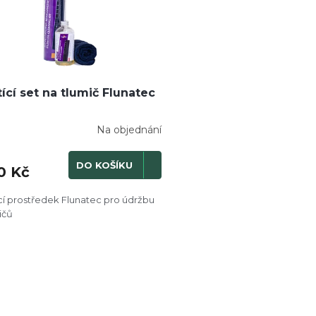
tící set na tlumič Flunatec
Na objednání
DO KOŠÍKU
0 Kč
ící prostředek Flunatec pro údržbu
ičů
O
v
l
á
d