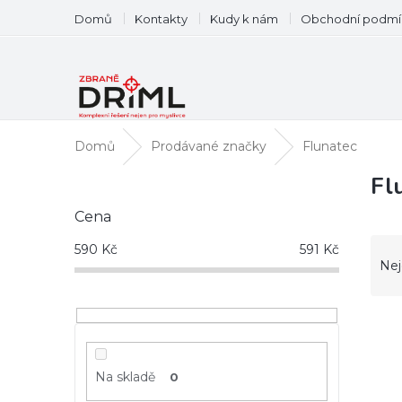
Přejít
Domů
Kontakty
Kudy k nám
Obchodní podmí
na
obsah
Domů
Prodávané značky
Flunatec
P
Fl
o
Cena
s
t
Ř
590
Kč
591
Kč
r
a
Nej
a
z
n
e
n
V
n
í
ý
í
p
p
p
a
i
Na skladě
r
0
n
s
o