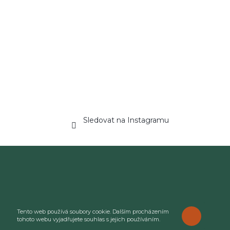
Sledovat na Instagramu
Tento web používá soubory cookie. Dalším procházením
ROZUMÍM
tohoto webu vyjadřujete souhlas s jejich používáním.