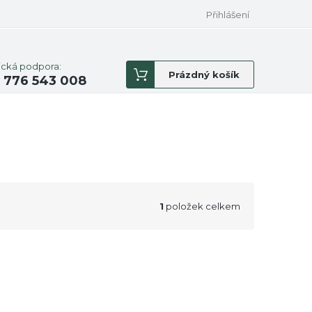
Přihlášení
ická podpora:
Nákupní
Prázdný košík
 776 543 008
košík
1
položek celkem