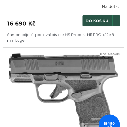
Na dotaz
DO KOŠÍKU
16 690 Kč
Samonabíjecí sportovní pistole HS Produkt H11 PRO, ráže 9
mm Luger
Kód:
0105015
15 190