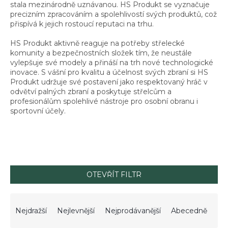
stala mezinárodně uznávanou. HS Produkt se vyznačuje
precizním zpracováním a spolehlivostí svých produktů, což
přispívá k jejich rostoucí reputaci na trhu.
HS Produkt aktivně reaguje na potřeby střelecké
komunity a bezpečnostních složek tím, že neustále
vylepšuje své modely a přináší na trh nové technologické
inovace. S vášní pro kvalitu a účelnost svých zbraní si HS
Produkt udržuje své postavení jako respektovaný hráč v
odvětví palných zbraní a poskytuje střelcům a
profesionálům spolehlivé nástroje pro osobní obranu i
sportovní účely.
OTEVŘÍT FILTR
Ř
a
Nejdražší
Nejlevnější
Nejprodávanější
Abecedně
z