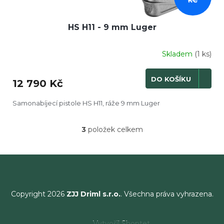
KČ
HS H11 - 9 mm Luger
Skladem
(1 ks)
DO KOŠÍKU
12 790 Kč
Samonabíjecí pistole HS H11, ráže 9 mm Luger
3
položek celkem
O
v
l
á
d
a
c
Copyright 2026
ZJJ Driml s.r.o.
. Všechna práva vyhrazena.
í
p
r
Vytvořil Shoptet