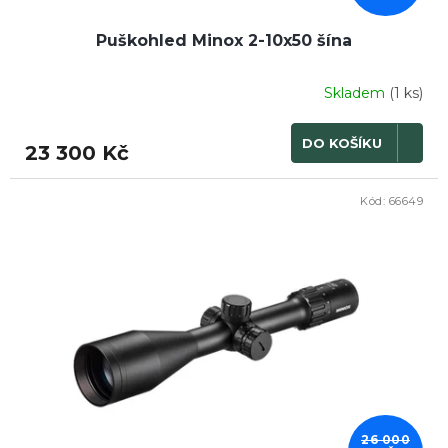
Puškohled Minox 2-10x50 šína
Skladem
(1 ks)
DO KOŠÍKU
23 300 Kč
Kód:
66649
26 000