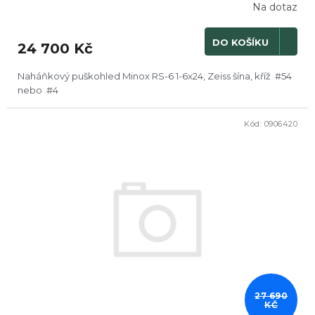
Na dotaz
DO KOŠÍKU
24 700 Kč
Naháňkový puškohled Minox RS-6 1-6x24, Zeiss šína, kříž #54
nebo #4
Kód:
0906420
27 690
KČ