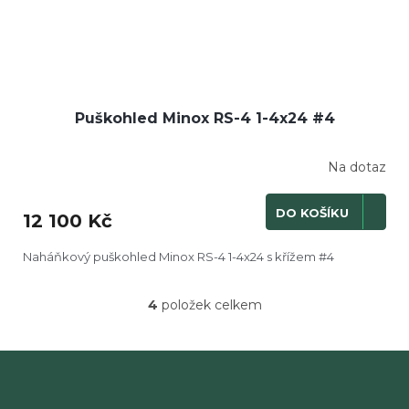
Puškohled Minox RS-4 1-4x24 #4
Na dotaz
DO KOŠÍKU
12 100 Kč
Naháňkový puškohled Minox RS-4 1-4x24 s křížem #4
4
položek celkem
O
v
l
á
d
a