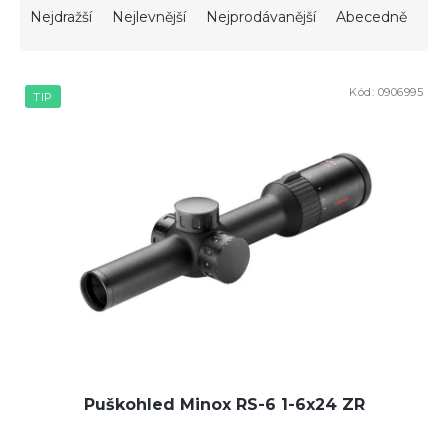
a
Nejdražší
Nejlevnější
Nejprodávanější
Abecedně
z
e
V
n
Kód:
0906995
ý
í
TIP
p
p
i
r
s
o
p
d
r
u
o
k
d
t
u
ů
k
t
ů
Puškohled Minox RS-6 1-6x24 ZR