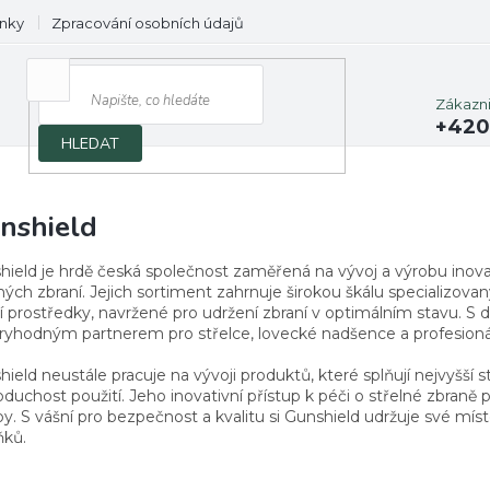
nky
Zpracování osobních údajů
Prodávané značky
Zákazn
+420
HLEDAT
nshield
hield je hrdě česká společnost zaměřená na vývoj a výrobu inovat
ných zbraní. Jejich sortiment zahrnuje širokou škálu specializova
cí prostředky, navržené pro udržení zbraní v optimálním stavu. S 
ryhodným partnerem pro střelce, lovecké nadšence a profesionál
ield neustále pracuje na vývoji produktů, které splňují nejvyšší 
duchost použití. Jeho inovativní přístup k péči o střelné zbraně
by. S vášní pro bezpečnost a kvalitu si Gunshield udržuje své mí
ňků.