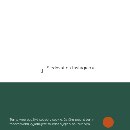
Sledovat na Instagramu
Tento web používá soubory cookie. Dalším procházením
ROZUMÍM
tohoto webu vyjadřujete souhlas s jejich používáním.