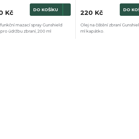
DO KOŠÍKU
DO KO
0 Kč
220 Kč
ifunkční mazací spray Gunshield
Olej na čištění zbraní Gunshie
pro údržbu zbraní, 200 ml
ml kapátko.
O
v
l
á
d
a
c
í
p
r
v
k
y
v
ý
p