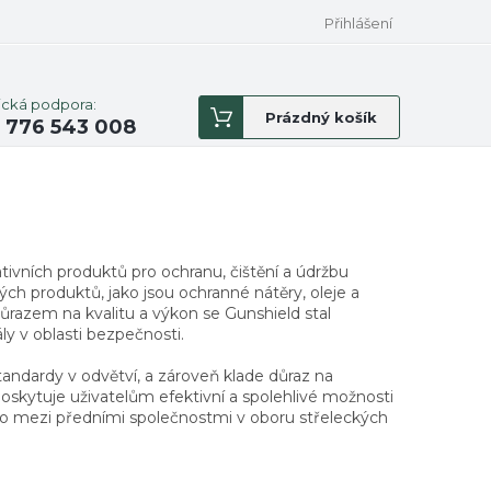
Přihlášení
ická podpora:
Nákupní
Prázdný košík
 776 543 008
košík
ivních produktů pro ochranu, čištění a údržbu
ných produktů, jako jsou ochranné nátěry, oleje a
důrazem na kvalitu a výkon se Gunshield stal
y v oblasti bezpečnosti.
standardy v odvětví, a zároveň klade důraz na
 poskytuje uživatelům efektivní a spolehlivé možnosti
sto mezi předními společnostmi v oboru střeleckých