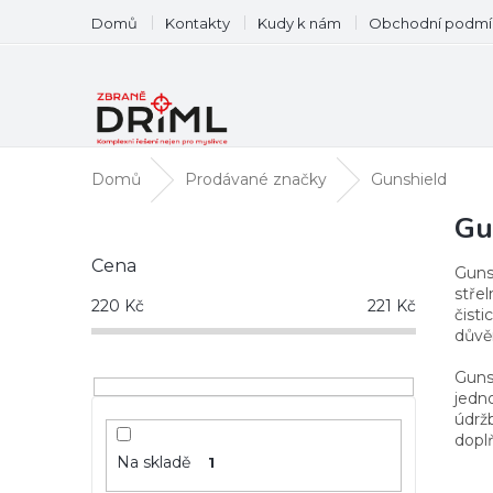
Přejít
Domů
Kontakty
Kudy k nám
Obchodní podmí
na
obsah
Domů
Prodávané značky
Gunshield
P
Gu
o
Cena
s
Guns
t
střel
220
Kč
221
Kč
čisti
r
důvě
a
n
Gunsh
n
jedno
í
údrž
p
dopl
a
Na skladě
1
n