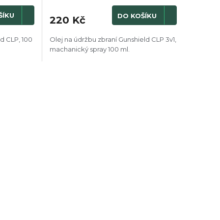
ŠÍKU
DO KOŠÍKU
220 Kč
ld CLP, 100
Olej na údržbu zbraní Gunshield CLP 3v1,
machanický spray 100 ml.