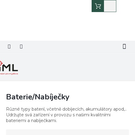
Přejít
Nákupní
na
košík
obsah
Baterie/Nabíječky
Různé typy baterií, včetně dobíjecích, akumulátory apod,..
Udržujte svá zařízení v provozu s našimi kvalitními
bateriemi a nabíječkami.
Ř