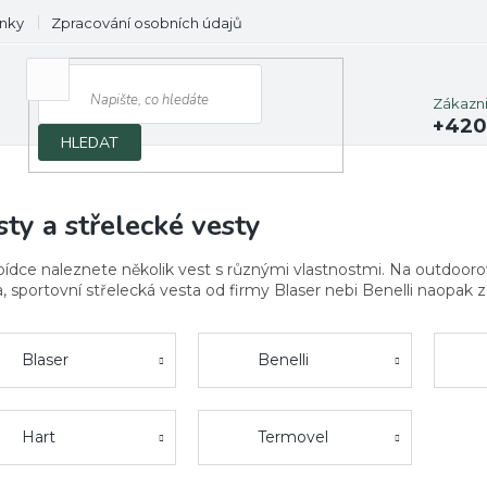
nky
Zpracování osobních údajů
Prodávané značky
Zákazn
+420
HLEDAT
sty a střelecké vesty
bídce naleznete několik vest s různými vlastnostmi. Na outdoorov
, sportovní střelecká vesta od firmy Blaser nebi Benelli naopak za
Blaser
Benelli
Hart
Termovel