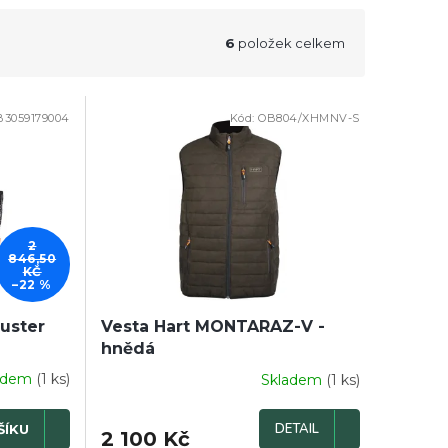
6
položek celkem
B3059179004
Kód:
OB804/XHMNV-S
2
846,50
KČ
–22 %
uster
Vesta Hart MONTARAZ-V -
hnědá
adem
(1 ks)
Skladem
(1 ks)
DETAIL
ŠÍKU
2 100 Kč