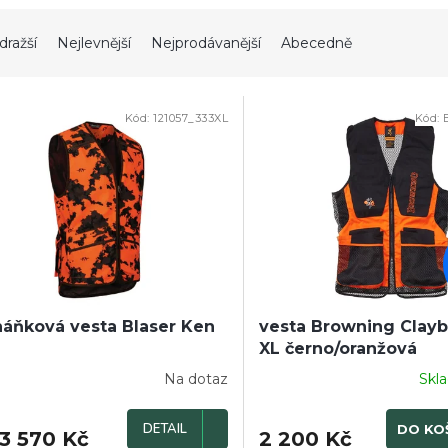
dražší
Nejlevnější
Nejprodávanější
Abecedně
Kód:
121057_333XL
Kód:
PRODEJ
DOPRODEJ
áňková vesta Blaser Ken
vesta Browning Clayb
XL černo/oranžová
Na dotaz
Skl
DETAIL
DO KO
3 570 Kč
2 200 Kč