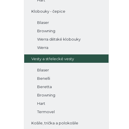
Hart
Klobouky - čepice
Blaser
Browning
Werra dětské klobouky
Werra
Vesty a střelecké vesty
Blaser
Benelli
Beretta
Browning
Hart
Termovel
Košile, trička a polokošile