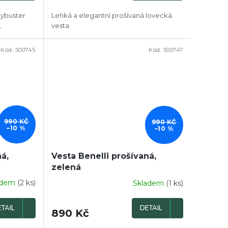
aybuster
Lehká a elegantní prošívaná lovecká
L
vesta
Kód:
500745
Kód:
500747
DOPRODEJ
990 KČ
990 KČ
–10 %
–10 %
ná,
Vesta Benelli prošívaná,
zelená
adem
(2 ks)
Skladem
(1 ks)
TAIL
DETAIL
890 Kč