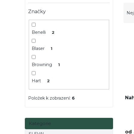
Ř
e
a
l
Značky
Nej
z
e
V
n
Benelli
2
ý
í
DO
p
p
Blaser
1
i
r
s
o
p
d
Browning
1
r
u
o
k
Hart
2
d
t
u
ů
k
Nah
Položek k zobrazení:
6
t
ů
Přeskočit
Kategorie
kategorie
od