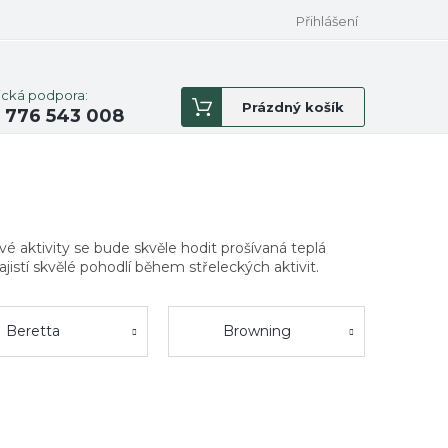
Přihlášení
ická podpora:
Nákupní
Prázdný košík
 776 543 008
košík
é aktivity se bude skvěle hodit prošívaná teplá
jistí skvělé pohodlí během střeleckých aktivit.
Beretta
Browning