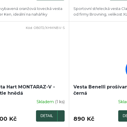
 vybavená oranžová lovecká vesta
Sportovní střelecká vesta Cl
er Ken, ideální na naháňky
od firmy Brovning, velikost X
Kód:
OB072/XHMNBV-S
DOPRODEJ
ta Hart MONTARAZ-V -
Vesta Benelli prošíva
tle hnědá
černá
Skladem
(1 ks)
Skl
DETAIL
DE
100 Kč
890 Kč