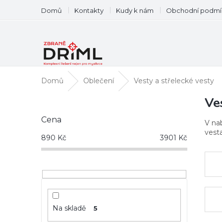
Přejít
Domů
Kontakty
Kudy k nám
Obchodní podmí
na
obsah
Domů
Oblečení
Vesty a střelecké vesty
P
Ve
o
Cena
s
V na
t
vesta
890
Kč
3901
Kč
r
a
n
n
í
p
a
Na skladě
5
n