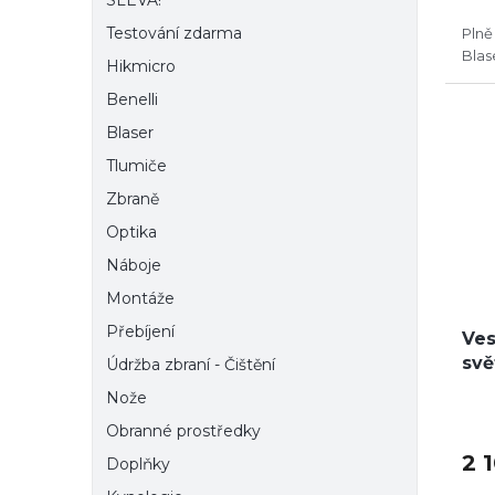
SLEVA!
Testování zdarma
Plně
Blas
Hikmicro
Benelli
Blaser
Tlumiče
Zbraně
Optika
Náboje
Montáže
Přebíjení
Ves
svě
Údržba zbraní - Čištění
Nože
Obranné prostředky
2 
Doplňky