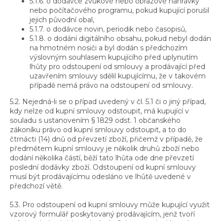
5.1.6. o dodávce zvukové nebo obrazové nahrávky
nebo počítačového programu, pokud kupující porušil
jejich původní obal,
5.1.7. o dodávce novin, periodik nebo časopisů,
5.1.8. o dodání digitálního obsahu, pokud nebyl dodán
na hmotném nosiči a byl dodán s předchozím
výslovným souhlasem kupujícího před uplynutím
lhůty pro odstoupení od smlouvy a prodávající před
uzavřením smlouvy sdělil kupujícímu, že v takovém
případě nemá právo na odstoupení od smlouvy.
5.2. Nejedná-li se o případ uvedený v čl. 5.1 či o jiný případ,
kdy nelze od kupní smlouvy odstoupit, má kupující v
souladu s ustanovením § 1829 odst. 1 občanského
zákoníku právo od kupní smlouvy odstoupit, a to do
čtrnácti (14) dnů od převzetí zboží, přičemž v případě, že
předmětem kupní smlouvy je několik druhů zboží nebo
dodání několika částí, běží tato lhůta ode dne převzetí
poslední dodávky zboží. Odstoupení od kupní smlouvy
musí být prodávajícímu odesláno ve lhůtě uvedené v
předchozí větě.
5.3. Pro odstoupení od kupní smlouvy může kupující využit
vzorový formulář poskytovaný prodávajícím, jenž tvoří