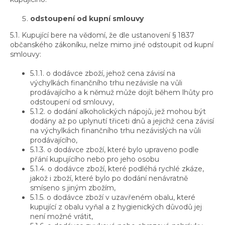
odstoupení od kupní smlouvy
5.1. Kupující bere na vědomí, že dle ustanovení § 1837
občanského zákoníku, nelze mimo jiné odstoupit od kupní
smlouvy:
5.1.1. o dodávce zboží, jehož cena závisí na
výchylkách finančního trhu nezávisle na vůli
prodávajícího a k němuž může dojít během lhůty pro
odstoupení od smlouvy,
5.1.2. o dodání alkoholických nápojů, jež mohou být
dodány až po uplynutí třiceti dnů a jejichž cena závisí
na výchylkách finančního trhu nezávislých na vůli
prodávajícího,
5.1.3. o dodávce zboží, které bylo upraveno podle
přání kupujícího nebo pro jeho osobu
5.1.4. o dodávce zboží, které podléhá rychlé zkáze,
jakož i zboží, které bylo po dodání nenávratně
smíseno s jiným zbožím,
5.1.5. o dodávce zboží v uzavřeném obalu, které
kupující z obalu vyňal a z hygienických důvodů jej
není možné vrátit,