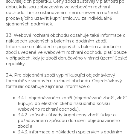
souvisejících poplatků. Ceny zboží zůstávají v platnosti po
dobu, kdy jsou zobrazovány ve webovém rozhraní
obchodu. Tímto ustanovením není omezena možnost
prodávajícího uzavřít kupní smlouvu za individuálně
sjednaných podmínek.
3.3. Webové rozhraní obchodu obsahuje také informace o
nákladech spojených s balením a dodáním zboží.
Informace o nákladech spojených s balením a dodáním
zboží uvedené ve webovém rozhraní obchodu platí pouze
v případech, kdy je zboží doručováno v rámci území České
republiky.
3.4. Pro objednání zboží vyplní kupující objednávkový
formulář ve webovém rozhraní obchodu. Objednávkový
formulář obsahuje zejména informace o:
3.4.1. objednávaném zboží (objednávané zboží „vloží“
kupující do elektronického nákupního košíku
webového rozhraní obchodu),
3.4.2. způsobu úhrady kupní ceny zboží, údaje o
požadovaném způsobu doručení objednávaného
zboží a
3.4.3. informace o nákladech spojených s dodáním