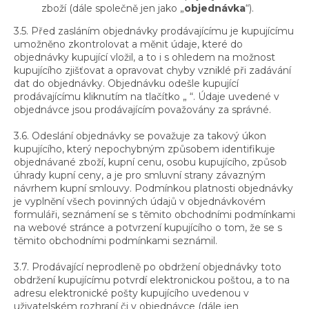
zboží (dále společně jen jako „
objednávka
“).
3.5. Před zasláním objednávky prodávajícímu je kupujícímu
umožněno zkontrolovat a měnit údaje, které do
objednávky kupující vložil, a to i s ohledem na možnost
kupujícího zjišťovat a opravovat chyby vzniklé při zadávání
dat do objednávky. Objednávku odešle kupující
prodávajícímu kliknutím na tlačítko „ “. Údaje uvedené v
objednávce jsou prodávajícím považovány za správné.
3.6. Odeslání objednávky se považuje za takový úkon
kupujícího, který nepochybným způsobem identifikuje
objednávané zboží, kupní cenu, osobu kupujícího, způsob
úhrady kupní ceny, a je pro smluvní strany závazným
návrhem kupní smlouvy. Podmínkou platnosti objednávky
je vyplnění všech povinných údajů v objednávkovém
formuláři, seznámení se s těmito obchodními podmínkami
na webové stránce a potvrzení kupujícího o tom, že se s
těmito obchodními podmínkami seznámil.
3.7. Prodávající neprodleně po obdržení objednávky toto
obdržení kupujícímu potvrdí elektronickou poštou, a to na
adresu elektronické pošty kupujícího uvedenou v
uživatelském rozhraní či v objednávce (dále jen