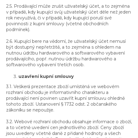
2.5. Prodávající může zrušit uživatelský účet, a to zejména
v případě, kdy kupující svůj uživatelský účet déle než jeden
rok nevyužívá, či v případě, kdy kupující poruší své
povinnosti z kupní smlouvy (včetně obchodních
podmínek).
2.6. Kupující bere na vědomí, že uživatelský účet nemusí
být dostupný nepřetržitě, a to zejména s ohledem na
nutnou údržbu hardwarového a softwarového vybavení
prodávajícího, popř. nutnou údržbu hardwarového a
softwarového vybavení třetích osob.
uzavření kupní smlouvy
3.1. Veškerá prezentace zboží umístěná ve webovém
rozhraní obchodu je informativního charakteru a
prodávající není povinen uzavřít kupní smlouvu ohledně
tohoto zboží. Ustanovení § 1732 odst. 2 občanského
zákoníku se nepoužije.
3.2. Webové rozhraní obchodu obsahuje informace o zboží,
a to včetně uvedení cen jednotlivého zboží. Ceny zboží
jsou uvedeny včetně daně z přidané hodnoty a všech