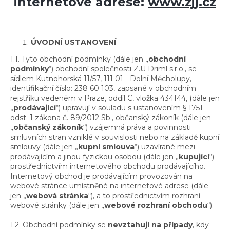
internetové adrese:
www.zjj.cz
ÚVODNÍ USTANOVENÍ
1.1. Tyto obchodní podmínky (dále jen „
obchodní
podmínky
“) obchodní společnosti ZJJ Driml s.r.o., se
sídlem Kutnohorská 11/57, 111 01 - Dolní Měcholupy,
identifikační číslo: 238 60 103, zapsané v obchodním
rejstříku vedeném v Praze, oddíl C, vložka 434144, (dále jen
„
prodávající
“) upravují v souladu s ustanovením § 1751
odst. 1 zákona č. 89/2012 Sb., občanský zákoník (dále jen
„
občanský zákoník
“) vzájemná práva a povinnosti
smluvních stran vzniklé v souvislosti nebo na základě kupní
smlouvy (dále jen „
kupní smlouva
“) uzavírané mezi
prodávajícím a jinou fyzickou osobou (dále jen „
kupující
“)
prostřednictvím internetového obchodu prodávajícího.
Internetový obchod je prodávajícím provozován na
webové stránce umístněné na internetové adrese (dále
jen „
webová stránka
“), a to prostřednictvím rozhraní
webové stránky (dále jen „
webové rozhraní obchodu
“).
1.2. Obchodní podmínky se
nevztahují na případy
, kdy