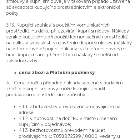
smlouvy a kupní smlouva je v takovém případě uzavřena
až akceptací kupujícího prostřednictvím elektronické
pošty.
3.13. Kupující souhlasí s použitím komunikačních
prostředků na dálku při uzavírání kupní smlouvy. Náklady
vzniklé kupujícímu při použití komunikačních prostředků
na dálku v souvislosti s uzavřením kupní smlouvy (náklady
na internetové připojení, náklady na telefonní hovory) si
hradí kupující sám, přičemž tyto náklady se neliší od
základní sazby.
cena zboží a Platební podmínky
4.1. Cenu zboží a případné náklady spojené s dodáním
zboží dle kupní smlouvy může kupující uhradit
prodávajícímu následujícími způsoby:
4.1.1. v hotovosti v provozovně prodávajícího na
adrese;
4.1.2. v hotovosti na dobírku v místě určeném
kupujícím v objednávce;
4.1.3. bezhotovostně převodem na účet
prodávajícího č: 7058872399 / 0800, vedený u