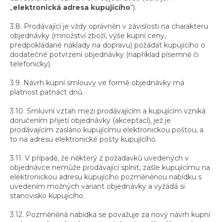
„
elektronická adresa kupujícího
“).
3.8. Prodávající je vždy oprávněn v závislosti na charakteru
objednávky (množství zboží, výše kupní ceny,
předpokládané náklady na dopravu) požádat kupujícího o
dodatečné potvrzení objednávky (například písemně či
telefonicky).
3.9. Návrh kupní smlouvy ve formě objednávky má
platnost patnáct dnů.
3.10. Smluvní vztah mezi prodávajícím a kupujícím vzniká
doručením přijetí objednávky (akceptací), jež je
prodávajícím zasláno kupujícímu elektronickou poštou, a
to na adresu elektronické pošty kupujícího.
3.11. V případě, že některý z požadavků uvedených v
objednávce nemůže prodávající splnit, zašle kupujícímu na
elektronickou adresu kupujícího pozměněnou nabídku s
uvedením možných variant objednávky a vyžádá si
stanovisko kupujícího.
3.12. Pozměněná nabídka se považuje za nový návrh kupní