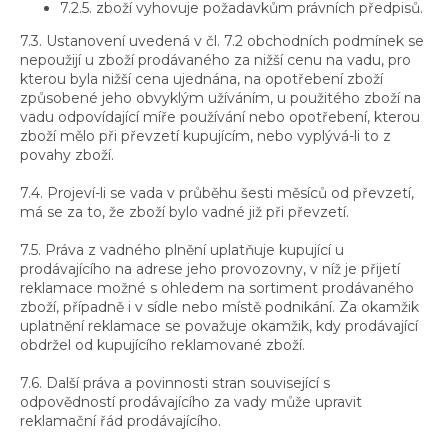
7.2.5. zboží vyhovuje požadavkům právních předpisů.
7.3. Ustanovení uvedená v čl. 7.2 obchodních podmínek se
nepoužijí u zboží prodávaného za nižší cenu na vadu, pro
kterou byla nižší cena ujednána, na opotřebení zboží
způsobené jeho obvyklým užíváním, u použitého zboží na
vadu odpovídající míře používání nebo opotřebení, kterou
zboží mělo při převzetí kupujícím, nebo vyplývá-li to z
povahy zboží.
7.4. Projeví-li se vada v průběhu šesti měsíců od převzetí,
má se za to, že zboží bylo vadné již při převzetí.
7.5. Práva z vadného plnění uplatňuje kupující u
prodávajícího na adrese jeho provozovny, v níž je přijetí
reklamace možné s ohledem na sortiment prodávaného
zboží, případně i v sídle nebo místě podnikání. Za okamžik
uplatnění reklamace se považuje okamžik, kdy prodávající
obdržel od kupujícího reklamované zboží.
7.6. Další práva a povinnosti stran související s
odpovědností prodávajícího za vady může upravit
reklamační řád prodávajícího.