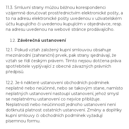
11.3. Smluvní strany můžou běžnou korespondenci
vzájemně doručovat prostřednictvím elektronické pošty, a
to na adresu elektronické pošty uvedenou v uživatelském
účtu kupujícího či uvedenou kupujícím v objednávce, resp.
na adresu uvedenou na webové stránce prodávajícího.
Závěrečná ustanovení
12.1. Pokud vztah založený kupní smlouvou obsahuje
mezinárodní (zahraniční) prvek, pak strany sjednávají, že
vztah se řídí českým právem. Tímto nejsou dotčena práva
spotřebitele vyplývající z obecně závazných právních
předpisů.
12.2. Je-li některé ustanovení obchodních podmínek
neplatné nebo neúčinné, nebo se takovým stane, namísto
neplatných ustanovení nastoupí ustanovení, jehož smysl
se neplatnému ustanovení co nejvíce přibližuje.
Neplatností nebo neúčinností jednoho ustanovení není
dotknutá platnost ostatních ustanovení. Změny a doplňky
kupní smlouvy či obchodních podmínek vyžadují
písemnou formu.