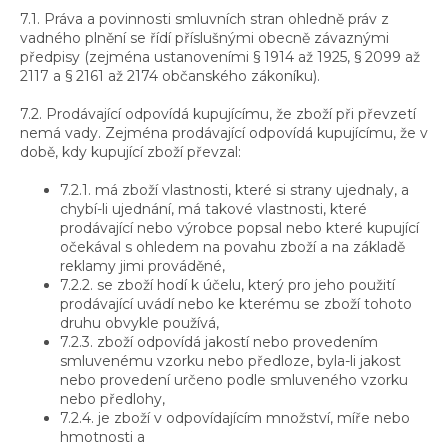
7.1. Práva a povinnosti smluvních stran ohledně práv z
vadného plnění se řídí příslušnými obecně závaznými
předpisy (zejména ustanoveními § 1914 až 1925, § 2099 až
2117 a § 2161 až 2174 občanského zákoníku).
7.2. Prodávající odpovídá kupujícímu, že zboží při převzetí
nemá vady. Zejména prodávající odpovídá kupujícímu, že v
době, kdy kupující zboží převzal:
7.2.1. má zboží vlastnosti, které si strany ujednaly, a
chybí-li ujednání, má takové vlastnosti, které
prodávající nebo výrobce popsal nebo které kupující
očekával s ohledem na povahu zboží a na základě
reklamy jimi prováděné,
7.2.2. se zboží hodí k účelu, který pro jeho použití
prodávající uvádí nebo ke kterému se zboží tohoto
druhu obvykle používá,
7.2.3. zboží odpovídá jakostí nebo provedením
smluvenému vzorku nebo předloze, byla-li jakost
nebo provedení určeno podle smluveného vzorku
nebo předlohy,
7.2.4. je zboží v odpovídajícím množství, míře nebo
hmotnosti a