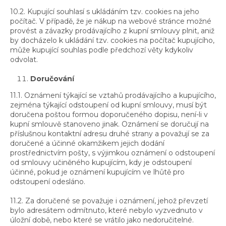
10.2. Kupující souhlasí s ukládáním tzv. cookies na jeho
počítač. V případě, že je nákup na webové stránce možné
provést a závazky prodávajícího z kupní smlouvy plnit, aniž
by docházelo k ukládání tzv. cookies na počítač kupujícího,
může kupující souhlas podle předchozí věty kdykoliv
odvolat.
Doručování
11.1. Oznámení týkající se vztahů prodávajícího a kupujícího,
zejména týkající odstoupení od kupní smlouvy, musí být
doručena poštou formou doporučeného dopisu, není-li v
kupní smlouvě stanoveno jinak. Oznámení se doručují na
příslušnou kontaktní adresu druhé strany a považují se za
doručené a účinné okamžikem jejich dodání
prostřednictvím pošty, s výjimkou oznámení o odstoupení
od smlouvy učiněného kupujícím, kdy je odstoupení
účinné, pokud je oznámení kupujícím ve lhůtě pro
odstoupení odesláno.
11.2. Za doručené se považuje i oznámení, jehož převzetí
bylo adresátem odmítnuto, které nebylo vyzvednuto v
úložní době, nebo které se vrátilo jako nedoručitelné.