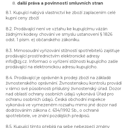
další práva a povinnosti smluvních stran
8.1. Kupující nabývá vlastnictví ke zboží zaplacením celé
kupní ceny zboží
8.2. Prodávající není ve vztahu ke kupujícímu vázán
žádnými kodexy chování ve smyslu ustanovení § 1826
odst. 1 písm. e) občanského zákoníku.
8.3. Mimosoudní vyřizování stížností spotřebitelů zajišťuje
prodávající prostřednictvím elektronické adresy
info@zjj.cz. Informaci o vyřízení stížnosti kupujícího zašle
prodávající na elektronickou adresu kupujícího.
8.4. Prodávající je oprávněn k prodeji zboží na základě
živnostenského oprávnění. Živnostenskou kontrolu provádí
v rámci své působnosti příslušný živnostenský úřad. Dozor
nad oblastí ochrany osobních údajů vykonává Úřad pro
ochranu osobních údajů. Česká obchodní inspekce
vykonává ve vymezeném rozsahu mimo jiné dozor nad
dodržováním zákona č. 634/1992 Sb., o ochraně
spotřebitele, ve znění pozdějších předpisů.
8.5. Kupující tímto přebírá na sebe nebezpečí změny