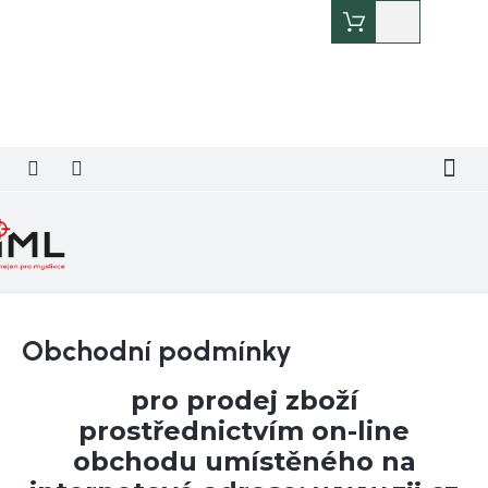
Přejít
Nákupní
na
košík
obsah
Obchodní podmínky
pro prodej zboží
prostřednictvím on-line
obchodu umístěného na