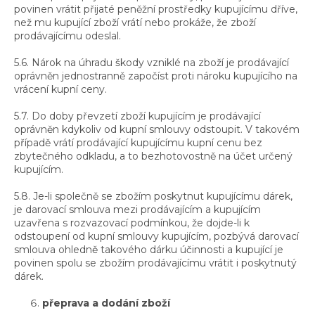
povinen vrátit přijaté peněžní prostředky kupujícímu dříve,
než mu kupující zboží vrátí nebo prokáže, že zboží
prodávajícímu odeslal.
5.6. Nárok na úhradu škody vzniklé na zboží je prodávající
oprávněn jednostranně započíst proti nároku kupujícího na
vrácení kupní ceny.
5.7. Do doby převzetí zboží kupujícím je prodávající
oprávněn kdykoliv od kupní smlouvy odstoupit. V takovém
případě vrátí prodávající kupujícímu kupní cenu bez
zbytečného odkladu, a to bezhotovostně na účet určený
kupujícím.
5.8. Je-li společně se zbožím poskytnut kupujícímu dárek,
je darovací smlouva mezi prodávajícím a kupujícím
uzavřena s rozvazovací podmínkou, že dojde-li k
odstoupení od kupní smlouvy kupujícím, pozbývá darovací
smlouva ohledně takového dárku účinnosti a kupující je
povinen spolu se zbožím prodávajícímu vrátit i poskytnutý
dárek.
přeprava a dodání zboží