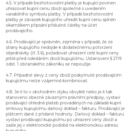
4.5. V případě bezhotovostní platby je kupující povinen
uhrazovat kupní cenu zboží společně s uvedením
variabilního symbolu platby. V případě bezhotovostní
platby je závazek kupujícího uhradit kupní cenu splněn
okamžikem připsání příslušné částky na účet
prodávajícího.
4.6. Prodávající je oprávněn, zejména v případě, že ze
strany kupujícího nedojde k dodatečnému potvrzení
objednávky (čl. 3.6), požadovat uhrazení celé kupní ceny
ještě před odesláním zboží kupujícímu. Ustanovení § 2119
odst. 1 občanského zákoníku se nepoužije.
4.7. Případné slevy z ceny zboží poskytnuté prodávajícím
kupujícímu nelze vzájemně kombinovat.
4.8. Je-li to v obchodním styku obvyklé nebo je-li tak
stanoveno obecně závaznými právními předpisy, vystaví
prodávající ohledně plateb prováděných na základě kupní
smlouvy kupujícímu daňový doklad – fakturu. Prodávající je
plátcem daně z přidané hodnoty. Daňový doklad – fakturu
vystaví prodávající kupujícímu po uhrazení ceny zboží a
zašle jej v elektronické podobě na elektronickou adresu
kupujícího.