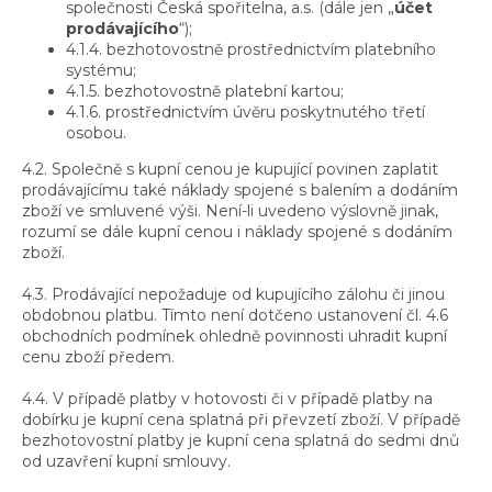
společnosti Česká spořitelna, a.s. (dále jen „
účet
prodávajícího
“);
4.1.4. bezhotovostně prostřednictvím platebního
systému;
4.1.5. bezhotovostně platební kartou;
4.1.6. prostřednictvím úvěru poskytnutého třetí
osobou.
4.2. Společně s kupní cenou je kupující povinen zaplatit
prodávajícímu také náklady spojené s balením a dodáním
zboží ve smluvené výši. Není-li uvedeno výslovně jinak,
rozumí se dále kupní cenou i náklady spojené s dodáním
zboží.
4.3. Prodávající nepožaduje od kupujícího zálohu či jinou
obdobnou platbu. Tímto není dotčeno ustanovení čl. 4.6
obchodních podmínek ohledně povinnosti uhradit kupní
cenu zboží předem.
4.4. V případě platby v hotovosti či v případě platby na
dobírku je kupní cena splatná při převzetí zboží. V případě
bezhotovostní platby je kupní cena splatná do sedmi dnů
od uzavření kupní smlouvy.