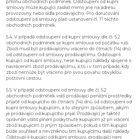
přílohu obchodních podmínek. Odstoupení od kupní
smlouvy může kupující zasílat mimo jiné na adresu
provozovny nebo sídla prodávajícího. Pro doručování
odstoupení od smlouvy platí ustanovení čl. 11 těchto
obchodních podmínek.
5.4. V případě odstoupení od kupní smlouvy dle čl. 5.2
obchodních podmínek se kupní smlouva od počátku ruší.
Zboží musí být prodávajícímu vráceno do čtrnácti (14) dnů
od odstoupení od smlouvy prodávajícímu. Odstoupí-li
kupující od kupní smlouvy, nese kupující náklady spojené s
navrácením zboží prodávajícímu, a to i v tom případě, kdy
zboží nemůže být vráceno pro svou povahu obvyklou
poštovní cestou.
5.5. V případě odstoupení od smlouvy dle čl. 5.2
obchodních podmínek vrátí prodávající peněžní prostředky
přijaté od kupujícího do čtrnácti (14) dnů od odstoupení od
kupní smlouvy kupujícím, a to stejným způsobem, jakým
je prodávající od kupujícího přijal. Prodávající je taktéž
oprávněn vrátit plnění poskytnuté kupujícím již při vrácení
zboží kupujícím či jiným způsobem, pokud s tím kupující
bude souhlasit a nevzniknou tím kupujícímu další náklady.
Odstoupí-li kupující od kupní smlouvy, prodávající není