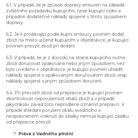
6.1. V případě, že je způsob dopravy smluven na základě
zvláštního požadavku kupujícího, nese kupující riziko a
případné dodatečné náklady spojené s tímto způsobem
dopravy.
6.2. Je-li prodávající podle kupní smlouvy povinen dodat
zboží na místo určené kupujícím v objednávce, je kupující
povinen převzít zboží při dodání.
6.3. V případě, že je z důvodů na straně kupujícího nutno
zboží doručovat opakovaně nebo jiným způsobem, než
bylo uvedeno v objednávce, je kupující povinen uhradit
náklady spojené s opakovaným doručováním zboží, resp.
náklady spojené s jiným způsobem doručení.
6.4. Při převzetí zboží od přepravce je kupující povinen
zkontrolovat neporušenost obalů zboží a v případě
jakýchkoliv závad toto neprodleně oznámit přepravci. V
případě shledání porušení obalu svědčícího o
neoprávněném vniknutí do zásilky nemusí kupující zásilku
od přepravce převzít.
Práva z Vadného plnění