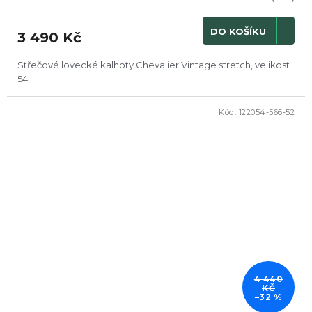
DO KOŠÍKU
3 490 Kč
Střečové lovecké kalhoty Chevalier Vintage stretch, velikost
54
Kód:
122054-566-52
DOPRODEJ
4 440
KČ
–32 %