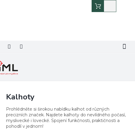
Přejít
Nákupní
na
košík
obsah
Kalhoty
Prohlédněte si širokou nabídku kalhot od různých
precizních značek. Najdete kalhoty do nevlídného počasí,
myslivecké i lovecké. Spojení funkčnosti, praktičnosti a
pohodlí v jednom!