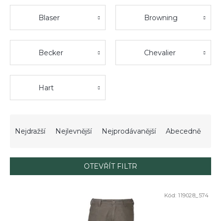
Blaser
Browning
Becker
Chevalier
Hart
Ř
a
Nejdražší
Nejlevnější
Nejprodávanější
Abecedně
z
e
n
OTEVŘÍT FILTR
í
p
V
r
Kód:
119028_574
ý
DOPRODEJ
o
p
d