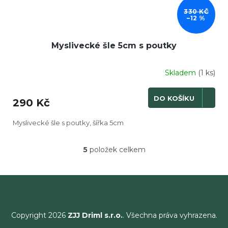
330 KČ
–12 %
Myslivecké šle 5cm s poutky
Skladem
(1 ks)
DO KOŠÍKU
290 Kč
Myslivecké šle s poutky, šířka 5cm
5
položek celkem
O
v
l
á
d
a
c
Copyright 2026
ZJJ Driml s.r.o.
. Všechna práva vyhrazena.
í