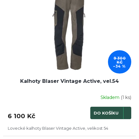
i
u
s
k
p
t
r
ů
o
d
u
k
t
9 300
ů
KČ
–34 %
Kalhoty Blaser Vintage Active, vel.54
Skladem
(1 ks)
DO KOŠÍKU
6 100 Kč
Lovecké kalhoty Blaser Vintage Active, velikost 54