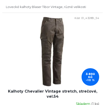
Lovecké kalhoty Blaser Tibor Vintage, různé velikosti
Kód:
01_4328B_54
DOPRODEJ
3 890
KČ
–10 %
Kalhoty Chevalier Vintage stretch, strečové,
vel.54
Skladem
(1 ks)