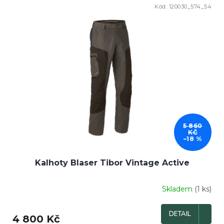
Kód:
120030_574_54
DOPRODEJ
5 860
KČ
–18 %
Kalhoty Blaser Tibor Vintage Active
Skladem
(1 ks)
DETAIL
4 800 Kč