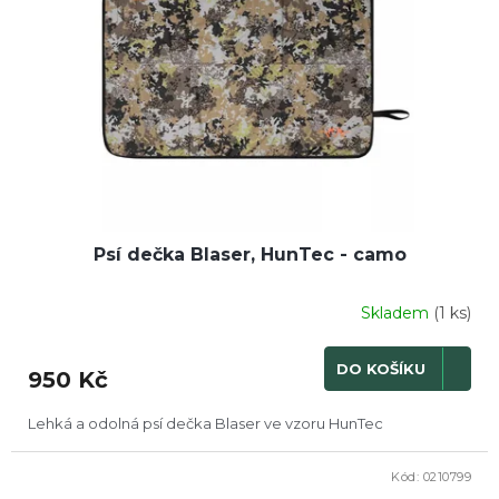
k
p
t
r
ů
o
d
u
k
t
ů
Psí dečka Blaser, HunTec - camo
Skladem
(1 ks)
DO KOŠÍKU
950 Kč
Lehká a odolná psí dečka Blaser ve vzoru HunTec
Kód:
0210799