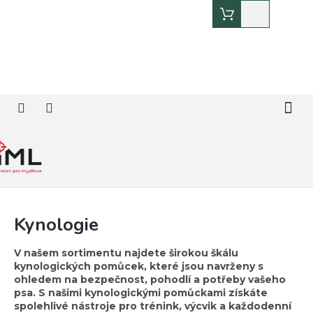
Přejít
Nákupní
na
košík
obsah
Kynologie
V našem sortimentu najdete širokou škálu
kynologických pomůcek, které jsou navrženy s
ohledem na bezpečnost, pohodlí a potřeby vašeho
psa. S našimi kynologickými pomůckami získáte
spolehlivé nástroje pro trénink, výcvik a každodenní