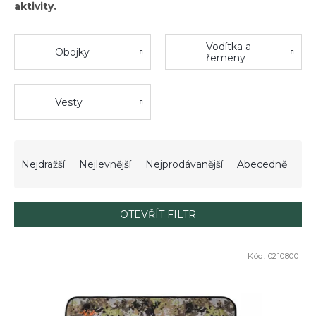
aktivity.
Vodítka a
Obojky
řemeny
Vesty
Ř
a
Nejdražší
Nejlevnější
Nejprodávanější
Abecedně
z
e
n
OTEVŘÍT FILTR
í
p
V
r
Kód:
0210800
ý
o
p
d
i
u
s