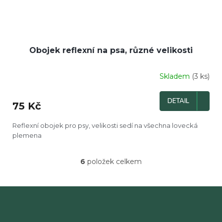
Obojek reflexní na psa, různé velikosti
Skladem
(3 ks)
DETAIL
75 Kč
Reflexní obojek pro psy, velikosti sedí na všechna lovecká
plemena
6
položek celkem
O
v
l
á
d
a
c