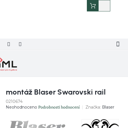
Přejít
Nákupní
na
košík
obsah
montáž Blaser Swarovski rail
0210674
Průměrné
Podrobnosti hodnocení
Značka:
Blaser
Neohodnoceno
hodnocení
produktu
je