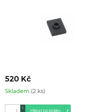
0,0
z
5
hvězdiček.
520 Kč
Měrná
Skladem
(2 ks)
cena:
PŘIDAT DO KOŠÍKU