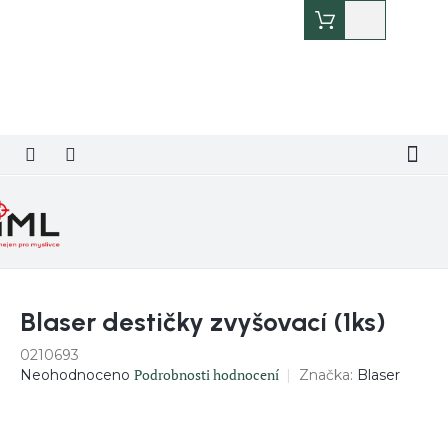
Přejít
Nákupní
na
košík
obsah
Blaser destičky zvyšovací (1ks)
0210693
Průměrné
Podrobnosti hodnocení
Značka:
Blaser
Neohodnoceno
hodnocení
produktu
je