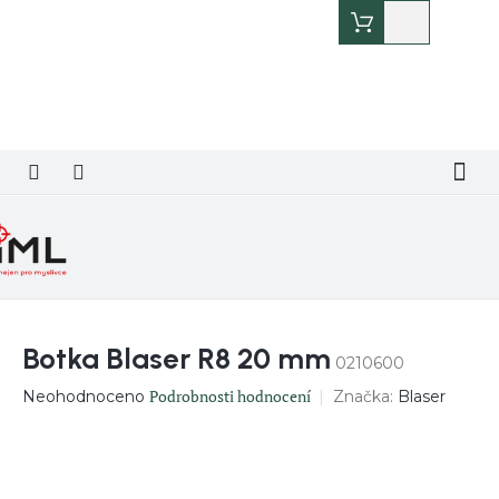
Přejít
Nákupní
na
košík
obsah
Botka Blaser R8 20 mm
0210600
Průměrné
Podrobnosti hodnocení
Značka:
Blaser
Neohodnoceno
hodnocení
produktu
je
0,0