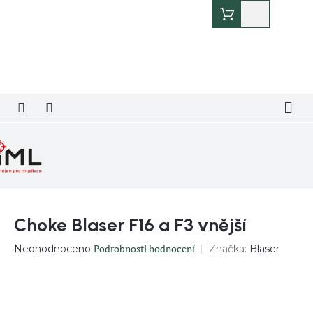
Přejít
Nákupní
na
košík
obsah
Choke Blaser F16 a F3 vnější
Průměrné
Podrobnosti hodnocení
Značka:
Blaser
Neohodnoceno
hodnocení
produktu
je
0,0