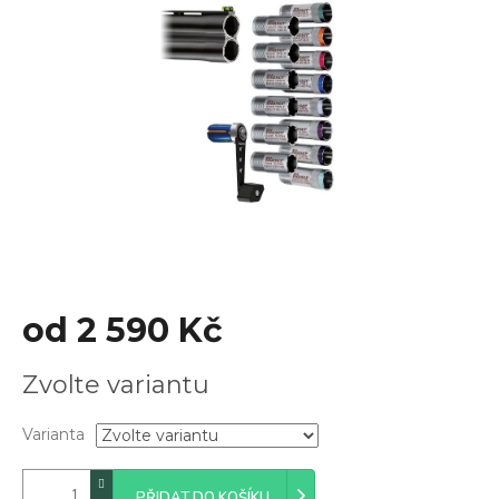
z
5
hvězdiček.
od
2 590 Kč
Měrná
Zvolte variantu
cena:
Varianta
PŘIDAT DO KOŠÍKU