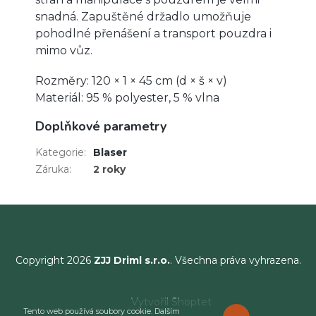
snadná. Zapuštěné držadlo umožňuje
pohodlné přenášení a transport pouzdra i
mimo vůz.
Rozměry: 120 × 1 × 45 cm (d × š × v)
Materiál: 95 % polyester, 5 % vlna
Doplňkové parametry
Kategorie
:
Blaser
Záruka
:
2 roky
Copyright 2026
ZJJ Driml s.r.o.
. Všechna práva vyhrazena.
Vytvořil Shoptet
Tento web používá soubory cookie. Dalším