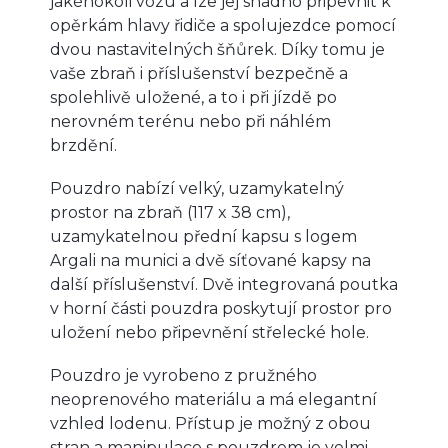
jakéhokoli vozu a lze jej snadno připevnit k
opěrkám hlavy řidiče a spolujezdce pomocí
dvou nastavitelných šňůrek. Díky tomu je
vaše zbraň i příslušenství bezpečně a
spolehlivě uložené, a to i při jízdě po
nerovném terénu nebo při náhlém
brzdění.
Pouzdro nabízí velký, uzamykatelný
prostor na zbraň (117 x 38 cm),
uzamykatelnou přední kapsu s logem
Argali na munici a dvě síťované kapsy na
další příslušenství. Dvě integrovaná poutka
v horní části pouzdra poskytují prostor pro
uložení nebo připevnění střelecké hole.
Pouzdro je vyrobeno z pružného
neoprenového materiálu a má elegantní
vzhled lodenu. Přístup je možný z obou
stran a manipulace s pouzdrem je velmi