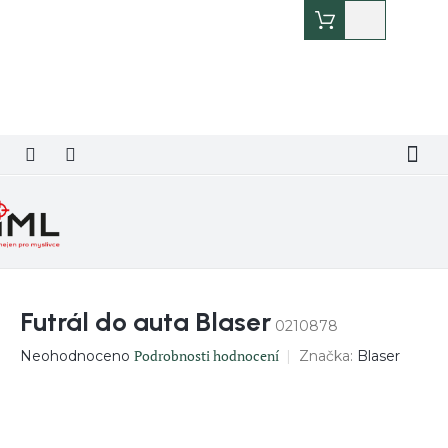
Přejít
Nákupní
na
košík
obsah
Futrál do auta Blaser
0210878
Průměrné
Podrobnosti hodnocení
Značka:
Blaser
Neohodnoceno
hodnocení
produktu
je
0,0