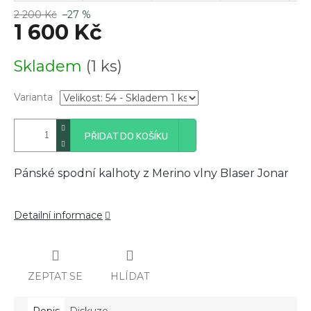
2 200 Kč
–27 %
1 600 Kč
Měrná
Skladem
(1 ks)
cena:
Varianta
PŘIDAT DO KOŠÍKU
Pánské spodní kalhoty z Merino vlny Blaser Jonar
Detailní informace
ZEPTAT SE
HLÍDAT
Popis
Diskuze