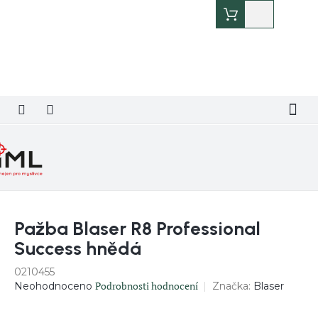
Přejít
Nákupní
na
košík
obsah
Pažba Blaser R8 Professional
Success hnědá
0210455
Průměrné
Podrobnosti hodnocení
Značka:
Blaser
Neohodnoceno
hodnocení
produktu