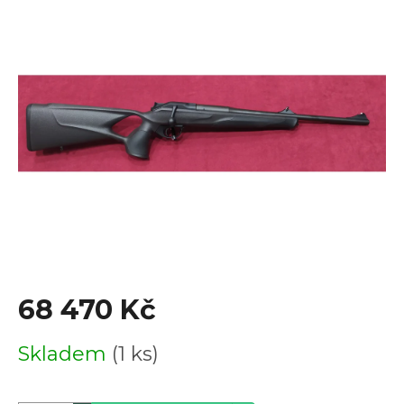
je
0,0
z
5
hvězdiček.
68 470 Kč
Měrná
Skladem
(1 ks)
cena: